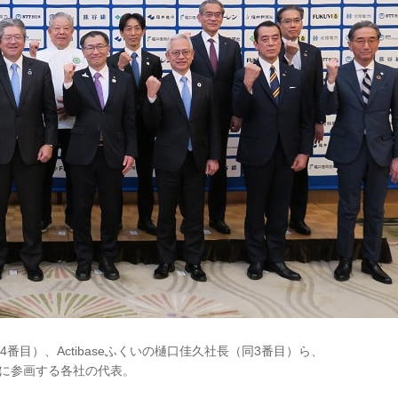
番目）、Actibaseふくいの樋口佳久社長（同3番目）ら、
に参画する各社の代表。