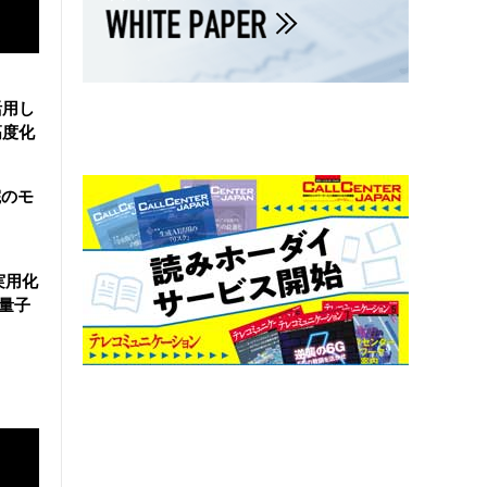
活用し
高度化
院のモ
実用化
万量子