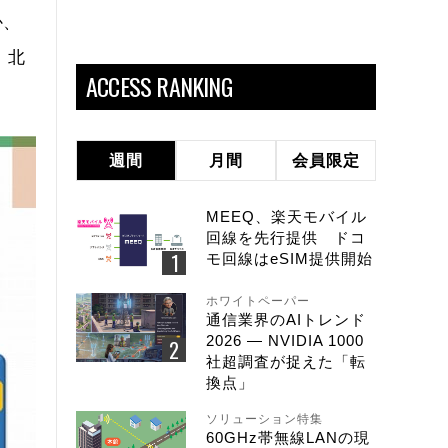
か、
、北
ACCESS RANKING
週間
月間
会員限定
MEEQ、楽天モバイル
回線を先行提供 ドコ
モ回線はeSIM提供開始
ホワイトペーパー
通信業界のAIトレンド
2026 ― NVIDIA 1000
社超調査が捉えた「転
換点」
ソリューション特集
60GHz帯無線LANの現