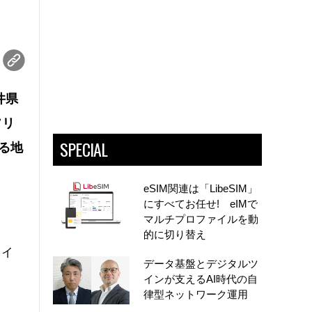
井県
ソリ
SPECIAL
る地
eSIM関連は「LibeSIM」
にすべてお任せ! eIMで
マルチプロファイルを動
的に切り替え
。イ
データ基盤とデジタルツ
インが支えるAI時代の自
律型ネットワーク運用