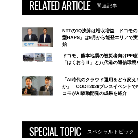
RELATED ARTICLE
関連記事
NTTの1Q決算は増収増益 ドコモ
型HAPS」は9月から能登エリアで
始
ドコモ、熊本地震の被災者向けPFI
「はくおうⅡ」と八代港の通信環境
「AI時代のクラウド運用をどう変え
か」 CODT2026プレスイベントで
コモがAI駆動開発の成果を紹介
SPECIAL TOPIC
スペシャルトピック