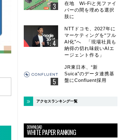
在地 Wi-Fiと光ファイ
バーの間を埋める選択
肢に
NTTドコモ、2027年に
マーケティングを“フル
AI化”へ 「現場社員も
納得の切れ味鋭いAIエ
ージェント作る」
JR東日本、“新
Suica”のデータ連携基
盤にConfluent採用
アクセスランキング一覧
DOWNLOAD
WHITE PAPER RANKING