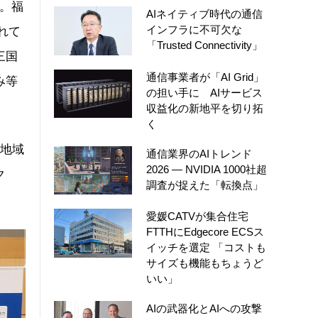
た。福
AIネイティブ時代の通信
インフラに不可欠な
れて
「Trusted Connectivity」
三国
通信事業者が「AI Grid」
み等
の担い手に AIサービス
収益化の新地平を切り拓
く
の地域
通信業界のAIトレンド
2026 ― NVIDIA 1000社超
ク
調査が捉えた「転換点」
愛媛CATVが集合住宅
FTTHにEdgecore ECSス
イッチを選定 「コストも
サイズも機能もちょうど
いい」
AIの武器化とAIへの攻撃