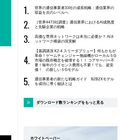
世界の通信事業者33社の成長戦略：通信業界の
収益を次のレベルへ
［世界4473社調査］通信業界におけるAI成熟度
と先駆企業の戦略
高価な専用ネットワークは本当に必要か？ AIネ
ットワーク構築の現実解
【基調講演 K2-4 スリーダブリュー】何もかもが
革命！ゲームチェンジャー無線機がローカル５G
市場の既存概念を破壊する！！ コアサーバー不
要！毎年のライセンス費用も不要！でも、超安
価！ の新しい５Gモデル
通信事業者の新たな戦略ガイド B2B2Xモデル
を成功に導く秘訣とは
ダウンロード数ランキングをもっと見る