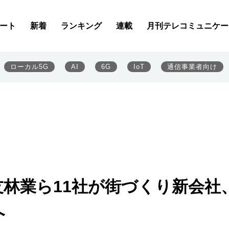
ート
新着
ランキング
連載
月刊テレコミュニケー
ローカル5G
AI
6G
IoT
通信事業者向け
友林業ら11社が街づくり新会社
へ