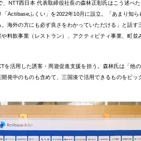
会で、NTT西日本 代表取締役社長の森林正彰氏はこう述べ
ctibaseふくい」を2022年10月に設立。「あまり知ら
る。海外の方にも必ず良さをわかっていただける」と話す
業や料飲事業（レストラン）、アクティビティ事業、町並
ICTを活用した誘客・周遊促進支援を担う。森林氏は「他
在開発中のものも含めて、三国湊で活用できるものをピッ