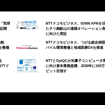
の「気球
NTTドコモビジネス、IOWN APNを
実証開
たチリ銅鉱山の遠隔オペレーション
に向けた実証
船舶
NTTドコモビジネス、つがる総合病
を整備
バイル環境整備と地域医療DXを推進
る
NTTとOptQCが光量子コンピュータ
NTTド
に向け資本業務提携、2030年に100
ビット目指す