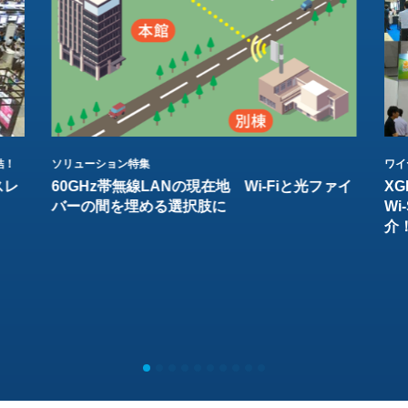
結！
ソリューション特集
ワイ
スレ
60GHz帯無線LANの現在地 Wi-Fiと光ファイ
XG
バーの間を埋める選択肢に
W
介