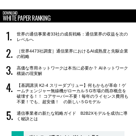
DOWNLOAD
WHITE PAPER RANKING
世界の通信事業者33社の成長戦略：通信業界の収益を次の
レベルへ
［世界4473社調査］通信業界におけるAI成熟度と先駆企業
の戦略
高価な専用ネットワークは本当に必要か？ AIネットワーク
構築の現実解
【基調講演 K2-4 スリーダブリュー】何もかもが革命！ゲ
ームチェンジャー無線機がローカル５G市場の既存概念を
破壊する！！ コアサーバー不要！毎年のライセンス費用も
不要！でも、超安価！ の新しい５Gモデル
通信事業者の新たな戦略ガイド B2B2Xモデルを成功に導
く秘訣とは