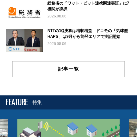
総務省の「ワット・ビット連携関連実証」に7
機関が採択
2026.08.06
NTTの1Q決算は増収増益 ドコモの「気球型
HAPS」は9月から能登エリアで実証開始
2026.08.06
記事一覧
FEATURE
特集