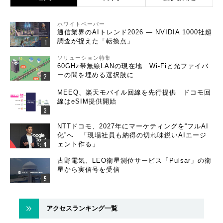
ホワイトペーパー
通信業界のAIトレンド2026 ― NVIDIA 1000社超
調査が捉えた「転換点」
ソリューション特集
60GHz帯無線LANの現在地 Wi-Fiと光ファイバ
ーの間を埋める選択肢に
MEEQ、楽天モバイル回線を先行提供 ドコモ回
線はeSIM提供開始
NTTドコモ、2027年にマーケティングを“フルAI
化”へ 「現場社員も納得の切れ味鋭いAIエージ
ェント作る」
古野電気、LEO衛星測位サービス「Pulsar」の衛
星から実信号を受信
アクセスランキング一覧