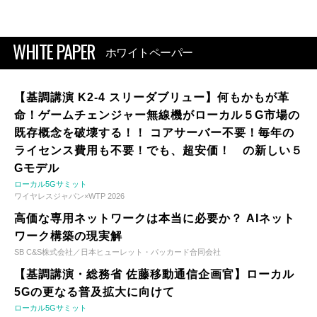
WHITE PAPER
ホワイトペーパー
【基調講演 K2-4 スリーダブリュー】何もかもが革
命！ゲームチェンジャー無線機がローカル５G市場の
既存概念を破壊する！！ コアサーバー不要！毎年の
ライセンス費用も不要！でも、超安価！ の新しい５
Gモデル
ローカル5Gサミット
ワイヤレスジャパン×WTP 2026
高価な専用ネットワークは本当に必要か？ AIネット
ワーク構築の現実解
SB C&S株式会社／日本ヒューレット・パッカード合同会社
【基調講演・総務省 佐藤移動通信企画官】ローカル
5Gの更なる普及拡大に向けて
ローカル5Gサミット