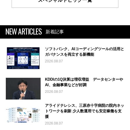
スペシャルトピック一覧
NEW ARTICLES
新着記事
ソフトバンク、AIコーディングツールの活用と
ガバナンスを両立する新機能
2026.08.07
KDDIの1Q決算は増収増益 データセンターや
AI、金融事業などが好調
2026.08.07
アライドテレシス、三原赤十字病院の院内ネッ
トワークを刷新 少人数運用でも安定稼働を支
援
2026.08.07