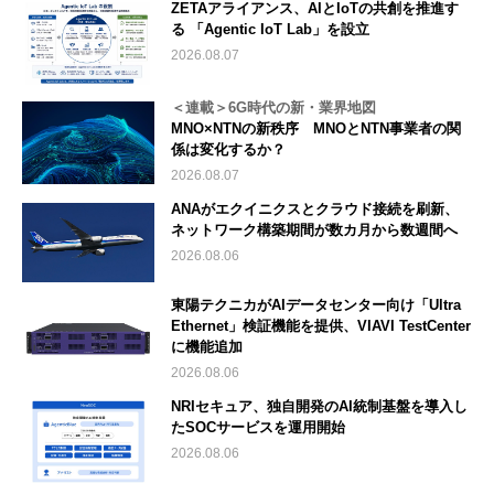
ZETAアライアンス、AIとIoTの共創を推進す
る 「Agentic IoT Lab」を設立
2026.08.07
＜連載＞6G時代の新・業界地図
MNO×NTNの新秩序 MNOとNTN事業者の関
係は変化するか？
2026.08.07
ANAがエクイニクスとクラウド接続を刷新、
ネットワーク構築期間が数カ月から数週間へ
2026.08.06
東陽テクニカがAIデータセンター向け「Ultra
Ethernet」検証機能を提供、VIAVI TestCenter
に機能追加
2026.08.06
NRIセキュア、独自開発のAI統制基盤を導入し
たSOCサービスを運用開始
2026.08.06