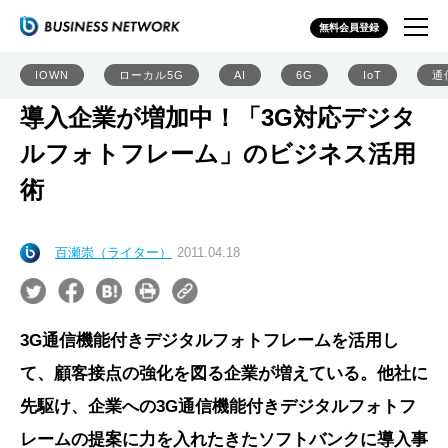
無料会員登録
IOWN
ローカル5G
AI
6G
IoT
通
導入企業が増加中！「3G対応デジタ
ルフォトフレーム」のビジネス活用
術
百瀬崇（ライター）
2011.04.18
3G通信機能付きデジタルフォトフレームを活用し
て、顧客接点の強化を図る企業が増えている。他社に
先駆け、企業への3G通信機能付きデジタルフォトフ
レームの提案に力を入れたきたソフトバンクに導入事