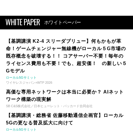
WHITE PAPER
ホワイトペーパー
【基調講演 K2-4 スリーダブリュー】何もかもが革
命！ゲームチェンジャー無線機がローカル５G市場の
既存概念を破壊する！！ コアサーバー不要！毎年の
ライセンス費用も不要！でも、超安価！ の新しい５
Gモデル
ローカル5Gサミット
ワイヤレスジャパン×WTP 2026
高価な専用ネットワークは本当に必要か？ AIネット
ワーク構築の現実解
SB C&S株式会社／日本ヒューレット・パッカード合同会社
【基調講演・総務省 佐藤移動通信企画官】ローカル
5Gの更なる普及拡大に向けて
ローカル5Gサミット