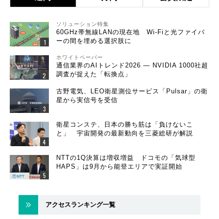
ソリューション特集
60GHz帯無線LANの現在地 Wi-Fiと光ファイバ
ーの間を埋める選択肢に
ホワイトペーパー
通信業界のAIトレンド2026 ― NVIDIA 1000社超
調査が捉えた「転換点」
古野電気、LEO衛星測位サービス「Pulsar」の衛
星から実信号を受信
衛星コンステ、日本の勝ち筋は「負けないこ
と」 宇宙開発の最新動向を三菱総研が解説
NTTの1Q決算は増収増益 ドコモの「気球型
HAPS」は9月から能登エリアで実証開始
アクセスランキング一覧