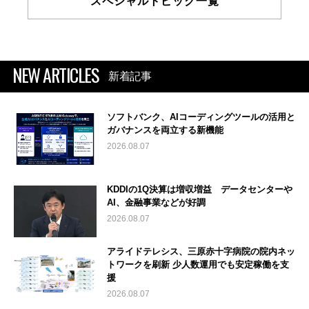
スペシャルトピック一覧
NEW ARTICLES
新着記事
ソフトバンク、AIコーディングツールの活用と
ガバナンスを両立する新機能
2026.08.07
KDDIの1Q決算は増収増益 データセンターや
AI、金融事業などが好調
2026.08.07
アライドテレシス、三原赤十字病院の院内ネッ
トワークを刷新 少人数運用でも安定稼働を支
援
2026.08.07