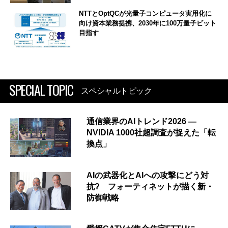
NTTとOptQCが光量子コンピュータ実用化に
向け資本業務提携、2030年に100万量子ビット
目指す
SPECIAL TOPIC
スペシャルトピック
通信業界のAIトレンド2026 ―
NVIDIA 1000社超調査が捉えた「転
換点」
AIの武器化とAIへの攻撃にどう対
抗? フォーティネットが描く新・
防御戦略