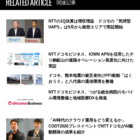
RELATED ARTICLE
関連記事
NTTの1Q決算は増収増益 ドコモの「気球型
HAPS」は9月から能登エリアで実証開始
NTTドコモビジネス、IOWN APNを活用したチ
リ銅鉱山の遠隔オペレーション高度化に向けた
実証
ドコモ、熊本地震の被災者向けPFI船舶「はく
おうⅡ」と八代港の通信環境を整備
NTTドコモビジネス、つがる総合病院のモバイ
ル環境整備と地域医療DXを推進
「AI時代のクラウド運用をどう変えるか」
CODT2026プレスイベントでNTTドコモがAI駆
動開発の成果を紹介