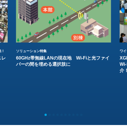
結！
ソリューション特集
ワイ
スレ
60GHz帯無線LANの現在地 Wi-Fiと光ファイ
XG
バーの間を埋める選択肢に
W
介