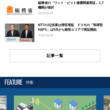
総務省の「ワット・ビット連携関連実証」に7
機関が採択
2026.08.06
NTTの1Q決算は増収増益 ドコモの「気球型
HAPS」は9月から能登エリアで実証開始
2026.08.06
記事一覧
FEATURE
特集