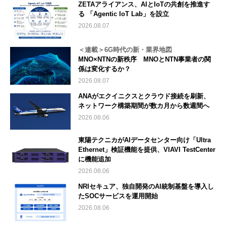
ZETAアライアンス、AIとIoTの共創を推進す
る 「Agentic IoT Lab」を設立
2026.08.07
＜連載＞6G時代の新・業界地図
MNO×NTNの新秩序 MNOとNTN事業者の関
係は変化するか？
2026.08.07
ANAがエクイニクスとクラウド接続を刷新、
ネットワーク構築期間が数カ月から数週間へ
2026.08.06
東陽テクニカがAIデータセンター向け「Ultra
Ethernet」検証機能を提供、VIAVI TestCenter
に機能追加
2026.08.06
NRIセキュア、独自開発のAI統制基盤を導入し
たSOCサービスを運用開始
2026.08.06