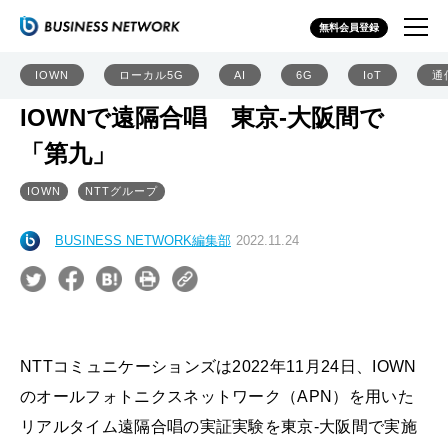
無料会員登録
IOWN
ローカル5G
AI
6G
IoT
通
IOWNで遠隔合唱 東京-大阪間で
「第九」
IOWN
NTTグループ
BUSINESS NETWORK編集部
2022.11.24
NTTコミュニケーションズは2022年11月24日、IOWN
のオールフォトニクスネットワーク（APN）を用いた
リアルタイム遠隔合唱の実証実験を東京-大阪間で実施