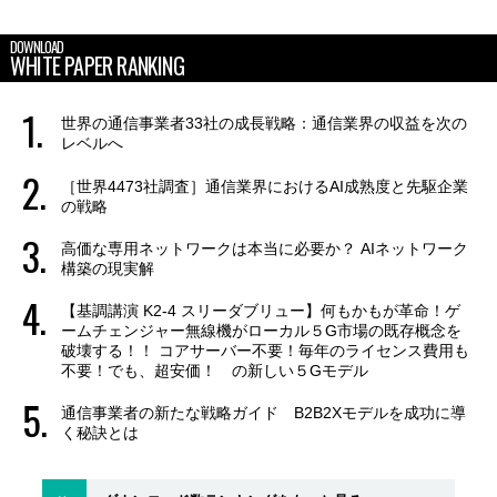
DOWNLOAD
WHITE PAPER RANKING
世界の通信事業者33社の成長戦略：通信業界の収益を次の
レベルへ
［世界4473社調査］通信業界におけるAI成熟度と先駆企業
の戦略
高価な専用ネットワークは本当に必要か？ AIネットワーク
構築の現実解
【基調講演 K2-4 スリーダブリュー】何もかもが革命！ゲ
ームチェンジャー無線機がローカル５G市場の既存概念を
破壊する！！ コアサーバー不要！毎年のライセンス費用も
不要！でも、超安価！ の新しい５Gモデル
通信事業者の新たな戦略ガイド B2B2Xモデルを成功に導
く秘訣とは