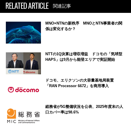
RELATED ARTICLE
関連記事
MNO×NTNの新秩序 MNOとNTN事業者の関
係は変化するか？
NTTの1Q決算は増収増益 ドコモの「気球型
HAPS」は9月から能登エリアで実証開始
ドコモ、エリクソンの大容量基地局装置
「RAN Processor 6672」を商用導入
総務省が5G整備状況を公表、2025年度末の人
口カバー率は98.6%