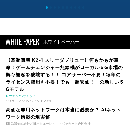
WHITE PAPER
ホワイトペーパー
【基調講演 K2-4 スリーダブリュー】何もかもが革
命！ゲームチェンジャー無線機がローカル５G市場の
既存概念を破壊する！！ コアサーバー不要！毎年の
ライセンス費用も不要！でも、超安価！ の新しい５
Gモデル
ローカル5Gサミット
ワイヤレスジャパン×WTP 2026
高価な専用ネットワークは本当に必要か？ AIネット
ワーク構築の現実解
SB C&S株式会社／日本ヒューレット・パッカード合同会社