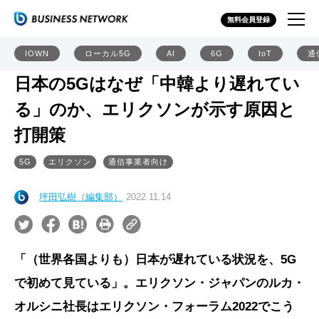
無料会員登録
IOWN
ローカル5G
AI
6G
IoT
通
日本の5Gはなぜ「中韓より遅れてい
る」のか、エリクソンが示す原因と
打開策
5G
エリクソン
通信事業者向け
坪田弘樹（編集部）
2022.11.14
「（世界各国よりも）日本が遅れている状況を、5G
で初めて見ている」。エリクソン・ジャパンのルカ・
オルシニ社長はエリクソン・フォーラム2022でこう