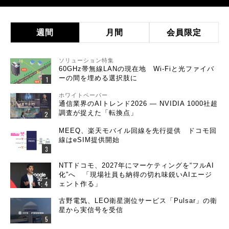
週間
月間
会員限定
ソリューション特集
60GHz帯無線LANの現在地 Wi-Fiと光ファイバ
ーの間を埋める選択肢に
ホワイトペーパー
通信業界のAIトレンド2026 ― NVIDIA 1000社超
調査が捉えた「転換点」
MEEQ、楽天モバイル回線を先行提供 ドコモ回
線はeSIM提供開始
NTTドコモ、2027年にマーケティングを“フルAI
化”へ 「現場社員も納得の切れ味鋭いAIエージ
ェント作る」
古野電気、LEO衛星測位サービス「Pulsar」の衛
星から実信号を受信