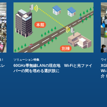
結！
ソリューション特集
ワイ
スレ
60GHz帯無線LANの現在地 Wi-Fiと光ファイ
XG
バーの間を埋める選択肢に
W
介