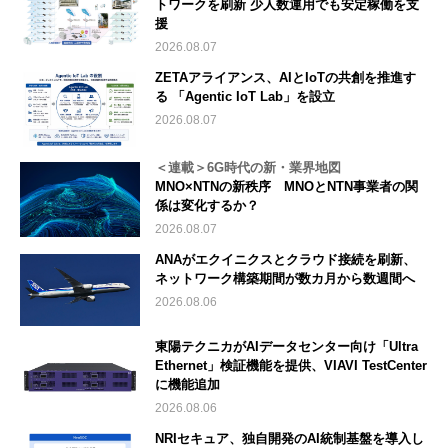
トワークを刷新 少人数運用でも安定稼働を支
援
2026.08.07
ZETAアライアンス、AIとIoTの共創を推進す
る 「Agentic IoT Lab」を設立
2026.08.07
＜連載＞6G時代の新・業界地図
MNO×NTNの新秩序 MNOとNTN事業者の関
係は変化するか？
2026.08.07
ANAがエクイニクスとクラウド接続を刷新、
ネットワーク構築期間が数カ月から数週間へ
2026.08.06
東陽テクニカがAIデータセンター向け「Ultra
Ethernet」検証機能を提供、VIAVI TestCenter
に機能追加
2026.08.06
NRIセキュア、独自開発のAI統制基盤を導入し