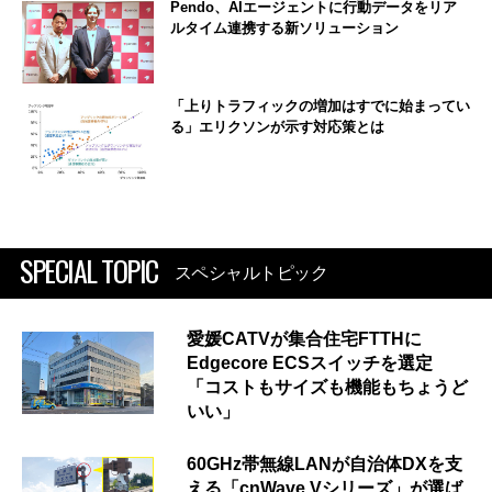
Pendo、AIエージェントに行動データをリア
ルタイム連携する新ソリューション
「上りトラフィックの増加はすでに始まってい
る」エリクソンが示す対応策とは
SPECIAL TOPIC
スペシャルトピック
愛媛CATVが集合住宅FTTHに
Edgecore ECSスイッチを選定
「コストもサイズも機能もちょうど
いい」
60GHz帯無線LANが自治体DXを支
える「cnWave Vシリーズ」が選ば