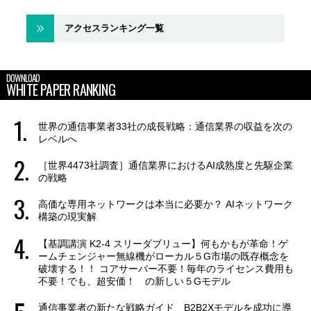
アクセスランキング一覧
DOWNLOAD
WHITE PAPER RANKING
世界の通信事業者33社の成長戦略：通信業界の収益を次の
レベルへ
［世界4473社調査］通信業界におけるAI成熟度と先駆企業
の戦略
高価な専用ネットワークは本当に必要か？ AIネットワーク
構築の現実解
【基調講演 K2-4 スリーダブリュー】何もかもが革命！ゲ
ームチェンジャー無線機がローカル５G市場の既存概念を
破壊する！！ コアサーバー不要！毎年のライセンス費用も
不要！でも、超安価！ の新しい５Gモデル
通信事業者の新たな戦略ガイド B2B2Xモデルを成功に導