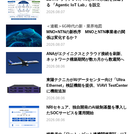
る 「Agentic IoT Lab」を設立
2026.08.07
＜連載＞6G時代の新・業界地図
MNO×NTNの新秩序 MNOとNTN事業者の関
係は変化するか？
2026.08.07
ANAがエクイニクスとクラウド接続を刷新、
ネットワーク構築期間が数カ月から数週間へ
2026.08.06
東陽テクニカがAIデータセンター向け「Ultra
Ethernet」検証機能を提供、VIAVI TestCenter
に機能追加
2026.08.06
NRIセキュア、独自開発のAI統制基盤を導入し
たSOCサービスを運用開始
2026.08.06