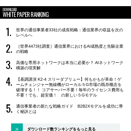
DOWNLOAD
WHITE PAPER RANKING
世界の通信事業者33社の成長戦略：通信業界の収益を次の
レベルへ
［世界4473社調査］通信業界におけるAI成熟度と先駆企業
の戦略
高価な専用ネットワークは本当に必要か？ AIネットワーク
構築の現実解
【基調講演 K2-4 スリーダブリュー】何もかもが革命！ゲ
ームチェンジャー無線機がローカル５G市場の既存概念を
破壊する！！ コアサーバー不要！毎年のライセンス費用も
不要！でも、超安価！ の新しい５Gモデル
通信事業者の新たな戦略ガイド B2B2Xモデルを成功に導
く秘訣とは
ダウンロード数ランキングをもっと見る