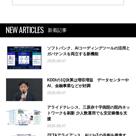
NEW ARTICLES
新着記事
ソフトバンク、AIコーディングツールの活用と
ガバナンスを両立する新機能
2026.08.07
KDDIの1Q決算は増収増益 データセンターや
AI、金融事業などが好調
2026.08.07
アライドテレシス、三原赤十字病院の院内ネッ
トワークを刷新 少人数運用でも安定稼働を支
援
2026.08.07
ZETAアライアンス、AIとIoTの共創を推進す