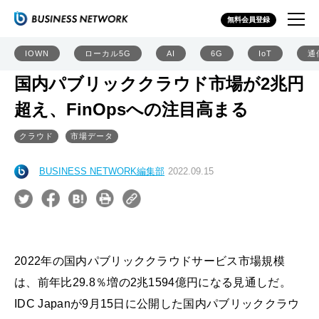
無料会員登録
IOWN
ローカル5G
AI
6G
IoT
通
国内パブリッククラウド市場が2兆円
超え、FinOpsへの注目高まる
クラウド
市場データ
BUSINESS NETWORK編集部
2022.09.15
2022年の国内パブリッククラウドサービス市場規模
は、前年比29.8％増の2兆1594億円になる見通しだ。
IDC Japanが9月15日に公開した国内パブリッククラウ