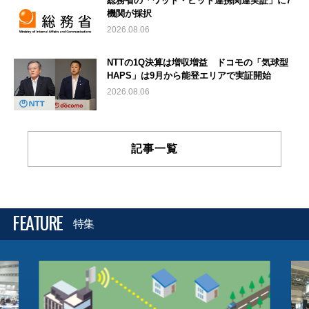
総務省の「ワット・ビット連携関連実証」に7
機関が採択
2026.08.06
NTTの1Q決算は増収増益 ドコモの「気球型
HAPS」は9月から能登エリアで実証開始
2026.08.06
記事一覧
FEATURE
特集