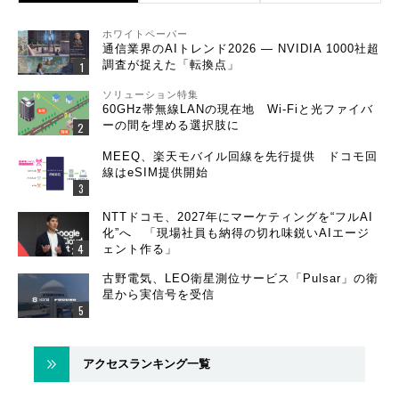
ホワイトペーパー
通信業界のAIトレンド2026 ― NVIDIA 1000社超
調査が捉えた「転換点」
ソリューション特集
60GHz帯無線LANの現在地 Wi-Fiと光ファイバ
ーの間を埋める選択肢に
MEEQ、楽天モバイル回線を先行提供 ドコモ回
線はeSIM提供開始
NTTドコモ、2027年にマーケティングを“フルAI
化”へ 「現場社員も納得の切れ味鋭いAIエージ
ェント作る」
古野電気、LEO衛星測位サービス「Pulsar」の衛
星から実信号を受信
アクセスランキング一覧