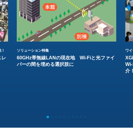
結！
ソリューション特集
ワイ
スレ
60GHz帯無線LANの現在地 Wi-Fiと光ファイ
XG
バーの間を埋める選択肢に
W
介