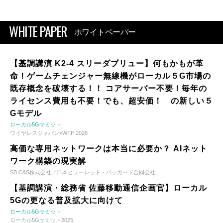
WHITE PAPER
ホワイトペーパー
【基調講演 K2-4 スリーダブリュー】何もかもが革
命！ゲームチェンジャー無線機がローカル５G市場の
既存概念を破壊する！！ コアサーバー不要！毎年の
ライセンス費用も不要！でも、超安価！ の新しい５
Gモデル
ローカル5Gサミット
ワイヤレスジャパン×WTP 2026
高価な専用ネットワークは本当に必要か？ AIネット
ワーク構築の現実解
SB C&S株式会社／日本ヒューレット・パッカード合同会社
【基調講演・総務省 佐藤移動通信企画官】ローカル
5Gの更なる普及拡大に向けて
ローカル5Gサミット
ローカル5Gサミット2025