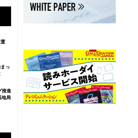
装置
始まっ
は
グ推進
基地局