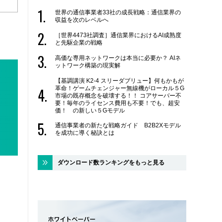
世界の通信事業者33社の成長戦略：通信業界の
収益を次のレベルへ
［世界4473社調査］通信業界におけるAI成熟度
と先駆企業の戦略
高価な専用ネットワークは本当に必要か？ AIネ
ットワーク構築の現実解
【基調講演 K2-4 スリーダブリュー】何もかもが
革命！ゲームチェンジャー無線機がローカル５G
市場の既存概念を破壊する！！ コアサーバー不
要！毎年のライセンス費用も不要！でも、超安
価！ の新しい５Gモデル
通信事業者の新たな戦略ガイド B2B2Xモデル
を成功に導く秘訣とは
ダウンロード数ランキングをもっと見る