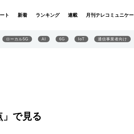
ート
新着
ランキング
連載
月刊テレコミュニケー
ローカル5G
AI
6G
IoT
通信事業者向け
点」で見る