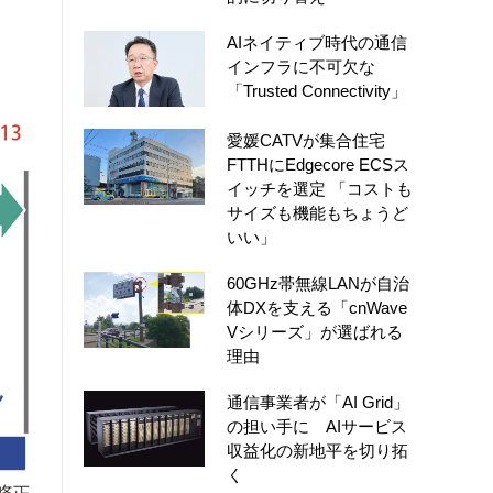
AIネイティブ時代の通信
インフラに不可欠な
「Trusted Connectivity」
愛媛CATVが集合住宅
FTTHにEdgecore ECSス
イッチを選定 「コストも
サイズも機能もちょうど
いい」
60GHz帯無線LANが自治
体DXを支える「cnWave
Vシリーズ」が選ばれる
理由
通信事業者が「AI Grid」
の担い手に AIサービス
収益化の新地平を切り拓
く