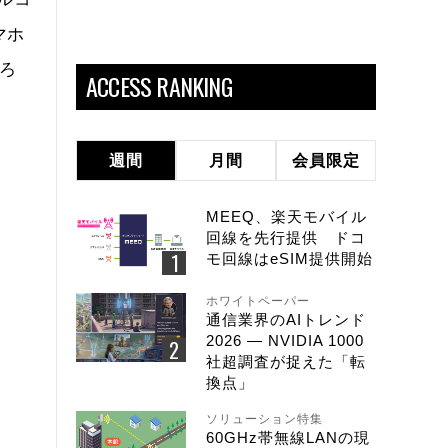
マホ
だろ
ACCESS RANKING
週間
月間
会員限定
MEEQ、楽天モバイル
回線を先行提供 ドコ
モ回線はeSIM提供開始
ホワイトペーパー
通信業界のAIトレンド
2026 ― NVIDIA 1000
社超調査が捉えた「転
換点」
ソリューション特集
60GHz帯無線LANの現