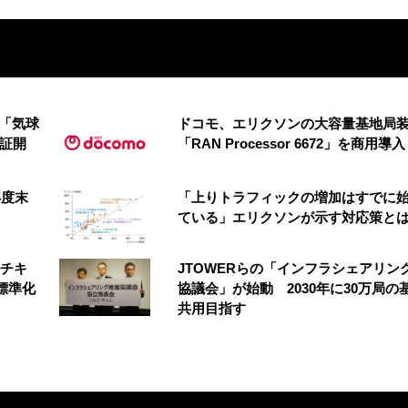
の「気球
ドコモ、エリクソンの大容量基地局
実証開
「RAN Processor 6672」を商用導入
年度末
「上りトラフィックの増加はすでに
ている」エリクソンが示す対応策と
ルチキ
JTOWERらの「インフラシェアリン
標準化
協議会」が始動 2030年に30万局の
共用目指す