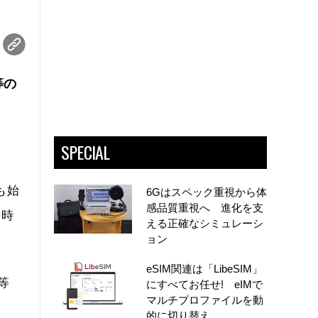
等の
SPECIAL
も始
6Gはスペック重視から体
感品質重視へ 進化を支
場時
える正確なシミュレーシ
ョン
eSIM関連は「LibeSIM」
等
にすべてお任せ! eIMで
マルチプロファイルを動
的に切り替え