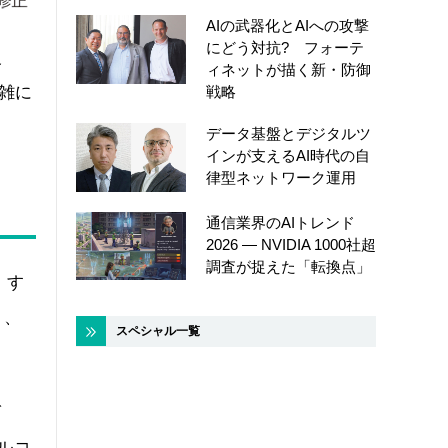
AIの武器化とAIへの攻撃
にどう対抗? フォーテ
反
ィネットが描く新・防御
戦略
雑に
データ基盤とデジタルツ
インが支えるAI時代の自
律型ネットワーク運用
通信業界のAIトレンド
2026 ― NVIDIA 1000社超
調査が捉えた「転換点」
）す
り、
スペシャル一覧
ば
ルコ