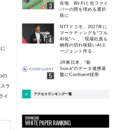
在地 Wi-Fiと光ファイ
バーの間を埋める選択
肢に
NTTドコモ、2027年に
マーケティングを“フル
AI化”へ 「現場社員も
納得の切れ味鋭いAIエ
分に
ージェント作る」
JR東日本、“新
Suica”のデータ連携基
盤にConfluent採用
つの
）スラ
アクセスランキング一覧
ライ
DOWNLOAD
WHITE PAPER RANKING