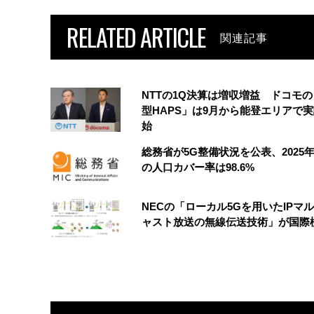
RELATED ARTICLE
関連記事
NTTの1Q決算は増収増益 ドコモ
型HAPS」は9月から能登エリアで
始
総務省が5G整備状況を公表、2025
の人口カバー率は98.6%
NECの「ローカル5Gを用いたIPマ
ャスト放送の無線伝送技術」が国際