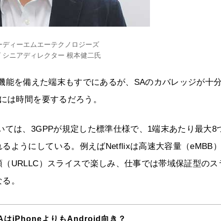
ーディーエムエーテクノロジーズ
 シニアディレクター 根本健二氏
 NR）の機能を備えた端末もすでにあるが、SAのカバレッジが十
化には時間を要するだろう。
ては、3GPPが規定した標準仕様で、1端末あたり最大8
うにしている。例えばNetflixは高速大容量（eMBB
（URLLC）スライスで楽しみ、仕事では帯域保証型のス
なる。
はiPhoneよりもAndroid向き？