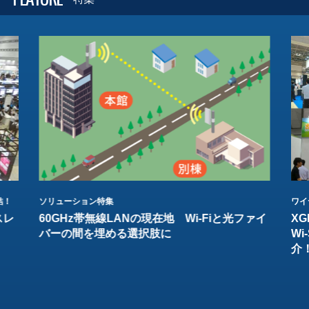
結！
ソリューション特集
ワイ
スレ
60GHz帯無線LANの現在地 Wi-Fiと光ファイ
XG
バーの間を埋める選択肢に
W
介