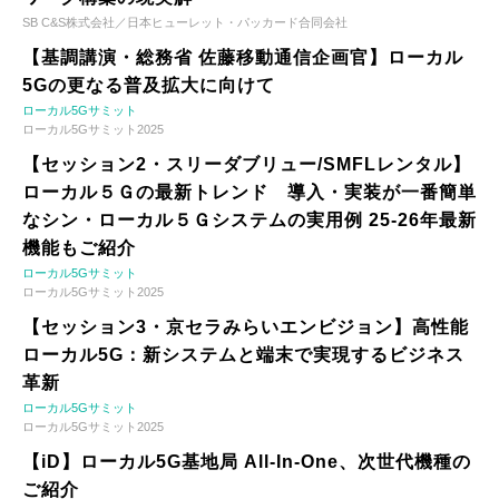
SB C&S株式会社／日本ヒューレット・パッカード合同会社
【基調講演・総務省 佐藤移動通信企画官】ローカル
5Gの更なる普及拡大に向けて
ローカル5Gサミット
ローカル5Gサミット2025
【セッション2・スリーダブリュー/SMFLレンタル】
ローカル５Ｇの最新トレンド 導入・実装が一番簡単
なシン・ローカル５Ｇシステムの実用例 25-26年最新
機能もご紹介
ローカル5Gサミット
ローカル5Gサミット2025
【セッション3・京セラみらいエンビジョン】高性能
ローカル5G：新システムと端末で実現するビジネス
革新
ローカル5Gサミット
ローカル5Gサミット2025
【iD】ローカル5G基地局 All-In-One、次世代機種の
ご紹介