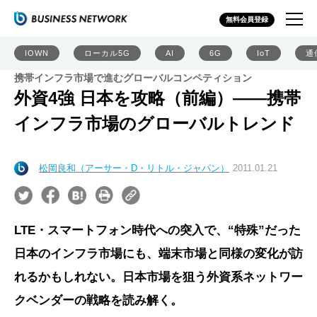
無料会員登録
IOWN
ローカル5G
AI
6G
IoT
通
携帯インフラ市場で進むグローバルコンペティション
外資4強 日本を攻略（前編）――携帯
インフラ市場のグローバルトレンド
松岡良和（アーサー・D・リトル・ジャパン）
2011.01.21
LTE・スマートフォン時代への突入で、“特殊”だった
日本のインフラ市場にも、端末市場と同様の変化が訪
れるかもしれない。日本市場を狙う外資系ネットワー
クベンダーの戦略を読み解く。