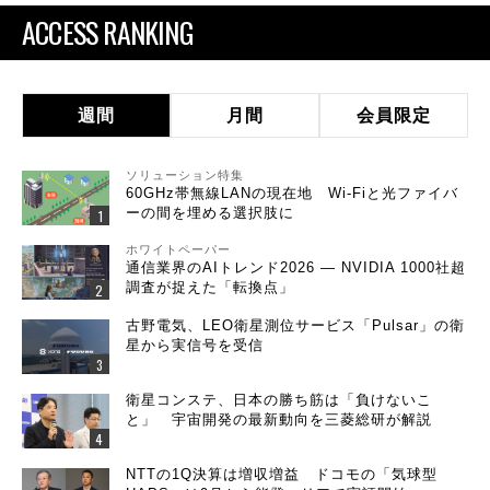
ACCESS RANKING
週間
月間
会員限定
ソリューション特集
60GHz帯無線LANの現在地 Wi-Fiと光ファイバ
ーの間を埋める選択肢に
ホワイトペーパー
通信業界のAIトレンド2026 ― NVIDIA 1000社超
調査が捉えた「転換点」
古野電気、LEO衛星測位サービス「Pulsar」の衛
星から実信号を受信
衛星コンステ、日本の勝ち筋は「負けないこ
と」 宇宙開発の最新動向を三菱総研が解説
NTTの1Q決算は増収増益 ドコモの「気球型