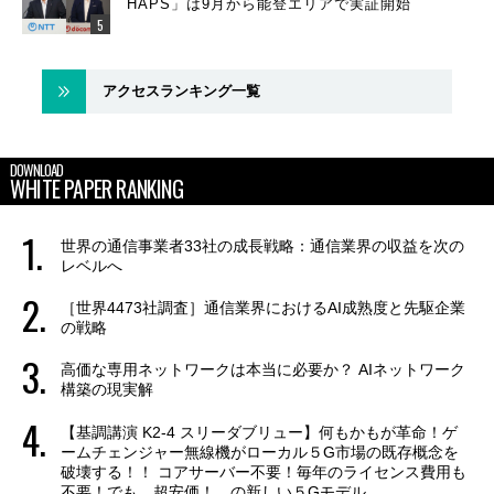
HAPS」は9月から能登エリアで実証開始
アクセスランキング一覧
DOWNLOAD
WHITE PAPER RANKING
世界の通信事業者33社の成長戦略：通信業界の収益を次の
レベルへ
［世界4473社調査］通信業界におけるAI成熟度と先駆企業
の戦略
高価な専用ネットワークは本当に必要か？ AIネットワーク
構築の現実解
【基調講演 K2-4 スリーダブリュー】何もかもが革命！ゲ
ームチェンジャー無線機がローカル５G市場の既存概念を
破壊する！！ コアサーバー不要！毎年のライセンス費用も
不要！でも、超安価！ の新しい５Gモデル