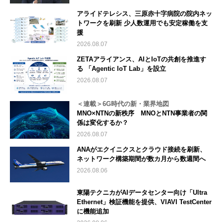
アライドテレシス、三原赤十字病院の院内ネッ
トワークを刷新 少人数運用でも安定稼働を支
援
2026.08.07
ZETAアライアンス、AIとIoTの共創を推進す
る 「Agentic IoT Lab」を設立
2026.08.07
＜連載＞6G時代の新・業界地図
MNO×NTNの新秩序 MNOとNTN事業者の関
係は変化するか？
2026.08.07
ANAがエクイニクスとクラウド接続を刷新、
ネットワーク構築期間が数カ月から数週間へ
2026.08.06
東陽テクニカがAIデータセンター向け「Ultra
Ethernet」検証機能を提供、VIAVI TestCenter
に機能追加