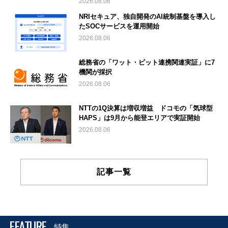
2026.08.06
NRIセキュア、独自開発のAI統制基盤を導入し
たSOCサービスを運用開始
2026.08.06
総務省の「ワット・ビット連携関連実証」に7
機関が採択
2026.08.06
NTTの1Q決算は増収増益 ドコモの「気球型
HAPS」は9月から能登エリアで実証開始
2026.08.06
記事一覧
FEATURE
特集