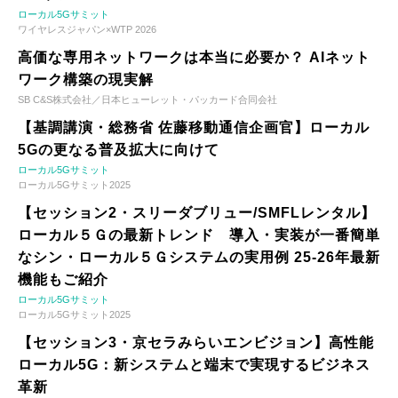
ローカル5Gサミット
ワイヤレスジャパン×WTP 2026
高価な専用ネットワークは本当に必要か？ AIネット
ワーク構築の現実解
SB C&S株式会社／日本ヒューレット・パッカード合同会社
【基調講演・総務省 佐藤移動通信企画官】ローカル
5Gの更なる普及拡大に向けて
ローカル5Gサミット
ローカル5Gサミット2025
【セッション2・スリーダブリュー/SMFLレンタル】
ローカル５Ｇの最新トレンド 導入・実装が一番簡単
なシン・ローカル５Ｇシステムの実用例 25-26年最新
機能もご紹介
ローカル5Gサミット
ローカル5Gサミット2025
【セッション3・京セラみらいエンビジョン】高性能
ローカル5G：新システムと端末で実現するビジネス
革新