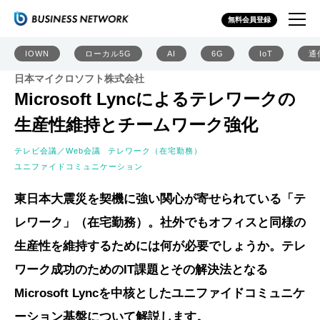
無料会員登録
IOWN
ローカル5G
AI
6G
IoT
通
日本マイクロソフト株式会社
Microsoft Lyncによるテレワークの
生産性維持とチームワーク強化
テレビ会議／Web会議
テレワーク（在宅勤務）
ユニファイドコミュニケーション
東日本大震災を契機に強い関心が寄せられている「テ
レワーク」（在宅勤務）。社外でもオフィスと同様の
生産性を維持するためには何が必要でしょうか。テレ
ワーク成功のためのIT課題とその解決法となる
Microsoft Lyncを中核としたユニファイドコミュニケ
ーション基盤について解説します。