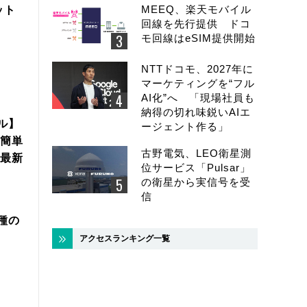
MEEQ、楽天モバイル
ット
回線を先行提供 ドコ
モ回線はeSIM提供開始
NTTドコモ、2027年に
マーケティングを“フル
AI化”へ 「現場社員も
納得の切れ味鋭いAIエ
ル】
ージェント作る」
簡単
古野電気、LEO衛星測
年最新
位サービス「Pulsar」
の衛星から実信号を受
信
機種の
アクセスランキング一覧