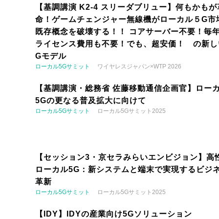
【基調講演 K2-4 スリーダブリュー】何もかもが
命！ゲームチェンジャー無線機がローカル５G市
既存概念を破壊する！！ コアサーバー不要！毎
ライセンス費用も不要！でも、超安価！ の新し
Gモデル
ローカル5Gサミット
ワイヤレスジャパン×WTP 2026
【基調講演・総務省 佐藤移動通信企画官】ロー
5Gの更なる普及拡大に向けて
ローカル5Gサミット
ローカル5Gサミット2025
【セッション3・京セラみらいエンビジョン】高
ローカル5G：新システムと端末で実現するビジ
革新
ローカル5Gサミット
ローカル5Gサミット2025
【IDY】IDYの産業向け5Gソリューション