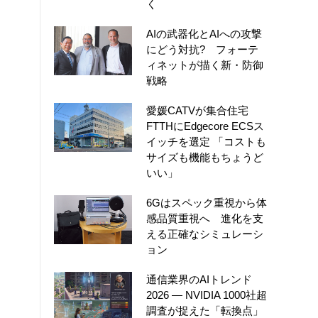
く
AIの武器化とAIへの攻撃
にどう対抗? フォーテ
ィネットが描く新・防御
戦略
愛媛CATVが集合住宅
FTTHにEdgecore ECSス
イッチを選定 「コストも
サイズも機能もちょうど
いい」
6Gはスペック重視から体
感品質重視へ 進化を支
える正確なシミュレーシ
ョン
通信業界のAIトレンド
2026 ― NVIDIA 1000社超
調査が捉えた「転換点」