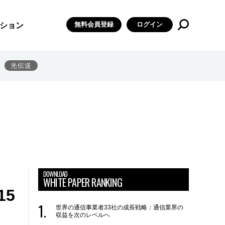
無料会員登録
ログイン
ション
光伝送
DOWNLOAD
WHITE PAPER RANKING
5
世界の通信事業者33社の成長戦略：通信業界の
収益を次のレベルへ