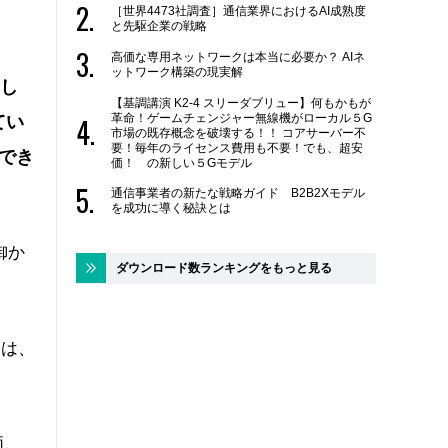
［世界4473社調査］通信業界におけるAI成熟度
と先駆企業の戦略
高価な専用ネットワークは本当に必要か？ AIネ
ットワーク構築の現実解
まし
【基調講演 K2-4 スリーダブリュー】何もかもが
革命！ゲームチェンジャー無線機がローカル５G
てい
市場の既存概念を破壊する！！ コアサーバー不
要！毎年のライセンス費用も不要！でも、超安
でき
価！ の新しい５Gモデル
通信事業者の新たな戦略ガイド B2B2Xモデル
を成功に導く秘訣とは
御か
ダウンロード数ランキングをもっと見る
側は、
価、