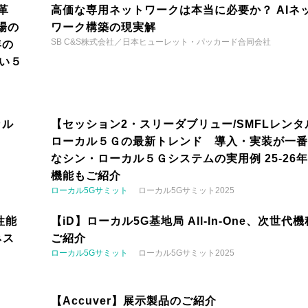
革
高価な専用ネットワークは本当に必要か？ AIネ
場の
ワーク構築の現実解
SB C&S株式会社／日本ヒューレット・パッカード合同会社
年の
い５
カル
【セッション2・スリーダブリュー/SMFLレンタ
ローカル５Ｇの最新トレンド 導入・実装が一番
なシン・ローカル５Ｇシステムの実用例 25-26
機能もご紹介
ローカル5Gサミット
ローカル5Gサミット2025
性能
【iD】ローカル5G基地局 All-In-One、次世代
ネス
ご紹介
ローカル5Gサミット
ローカル5Gサミット2025
【Accuver】展示製品のご紹介