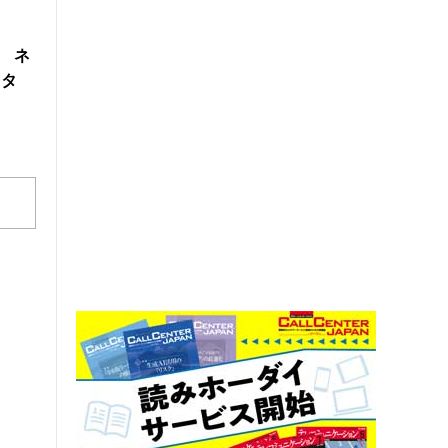
製 ネ
スタ