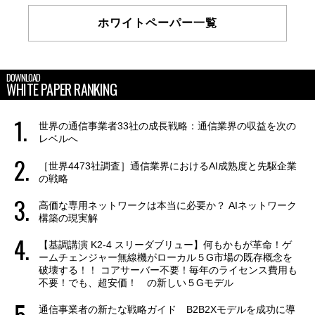
ホワイトペーパー一覧
DOWNLOAD
WHITE PAPER RANKING
世界の通信事業者33社の成長戦略：通信業界の収益を次の
レベルへ
［世界4473社調査］通信業界におけるAI成熟度と先駆企業
の戦略
高価な専用ネットワークは本当に必要か？ AIネットワーク
構築の現実解
【基調講演 K2-4 スリーダブリュー】何もかもが革命！ゲ
ームチェンジャー無線機がローカル５G市場の既存概念を
破壊する！！ コアサーバー不要！毎年のライセンス費用も
不要！でも、超安価！ の新しい５Gモデル
通信事業者の新たな戦略ガイド B2B2Xモデルを成功に導