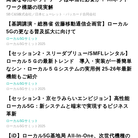
ワーク構築の現実解
SB C&S株式会社／日本ヒューレット・パッカード合同会社
【基調講演・総務省 佐藤移動通信企画官】ローカル
5Gの更なる普及拡大に向けて
ローカル5Gサミット
ローカル5Gサミット2025
【セッション2・スリーダブリュー/SMFLレンタル】
ローカル５Ｇの最新トレンド 導入・実装が一番簡単
なシン・ローカル５Ｇシステムの実用例 25-26年最新
機能もご紹介
ローカル5Gサミット
ローカル5Gサミット2025
【セッション3・京セラみらいエンビジョン】高性能
ローカル5G：新システムと端末で実現するビジネス
革新
ローカル5Gサミット
ローカル5Gサミット2025
【iD】ローカル5G基地局 All-In-One、次世代機種の