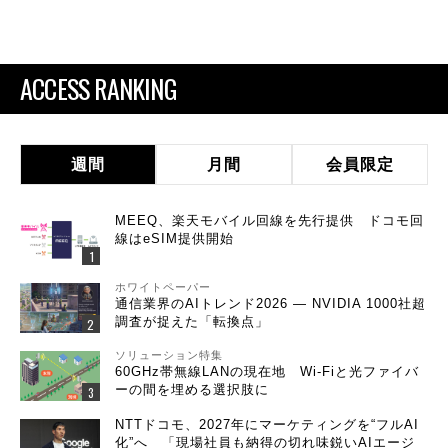
ACCESS RANKING
週間
月間
会員限定
MEEQ、楽天モバイル回線を先行提供 ドコモ回
線はeSIM提供開始
ホワイトペーパー
通信業界のAIトレンド2026 ― NVIDIA 1000社超
調査が捉えた「転換点」
ソリューション特集
60GHz帯無線LANの現在地 Wi-Fiと光ファイバ
ーの間を埋める選択肢に
NTTドコモ、2027年にマーケティングを“フルAI
化”へ 「現場社員も納得の切れ味鋭いAIエージ