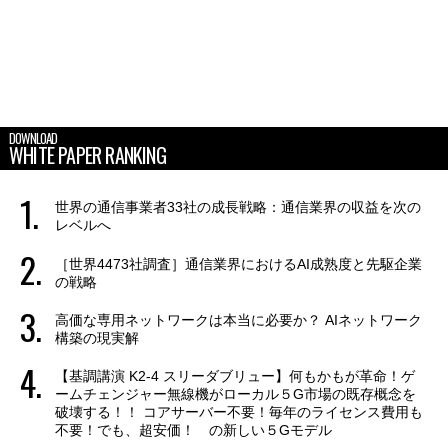
DOWNLOAD
WHITE PAPER RANKING
世界の通信事業者33社の成長戦略：通信業界の収益を次の
レベルへ
［世界4473社調査］通信業界におけるAI成熟度と先駆企業
の戦略
高価な専用ネットワークは本当に必要か？ AIネットワーク
構築の現実解
【基調講演 K2-4 スリーダブリュー】何もかもが革命！ゲ
ームチェンジャー無線機がローカル５G市場の既存概念を
破壊する！！ コアサーバー不要！毎年のライセンス費用も
不要！でも、超安価！ の新しい５Gモデル