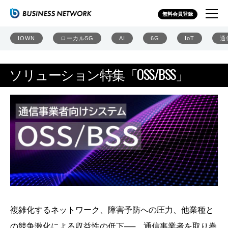
ソリューション特集「OSS/BSS」
無料会員登録
IOWN
ローカル5G
AI
6G
IoT
通
ソリューション特集「OSS/BSS」
複雑化するネットワーク、障害予防への圧力、他業種と
の競争激化による収益性の低下──。通信事業者を取り巻