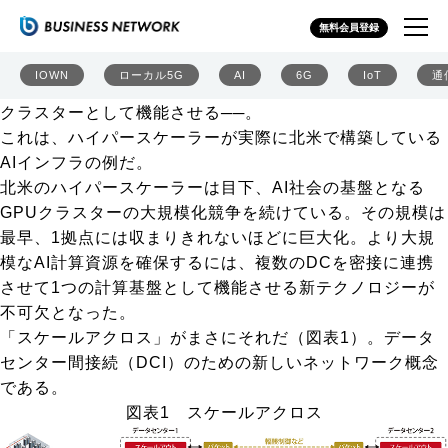
スケールアクロス支える「AIのためのWAN」 2Dデザイ
無料会員登録
ンの新型CPOでDC内も変革
2拠点のDCを数百本の光ファイバーケーブルで直結し、
IOWN
ローカル5G
AI
6G
IoT
通
800Gbpsの光波長多重伝送で連携させて1つの巨大なGPU
クラスターとして機能させる──。
これは、ハイパースケーラーが実際に北米で構築している
AIインフラの例だ。
北米のハイパースケーラーは目下、AI社会の基盤となる
GPUクラスターの大規模化競争を続けている。その規模は
最早、1拠点には収まりきれないほどに巨大化。より大規
模なAI計算資源を確保するには、複数のDCを密接に連携
させて1つの計算基盤として機能させる新テクノロジーが
不可欠となった。
「スケールアクロス」がまさにそれだ（
図表1
）。データ
センター間接続（DCI）のための新しいネットワーク概念
である。
図表1 スケールアクロス