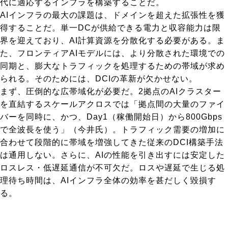
代に適応するインフラを構築することだ。
AIインフラの最大の課題は、ドメインを超えた拡張性を獲
得することだ。単一DCが供給できる電力と収容能力は限
界を迎えており、AI計算資源を分散化する必要がある。ま
た、フロンティアAIモデルには、より分散された環境での
同期と、膨大なトラフィックを処理するための帯域が求め
られる。そのためには、DCIの革新が欠かせない。
まず、圧倒的な広帯域化が必要だ。2拠点のAIクラスター
を直結するスケールアクロスでは「拠点間の大量のファイ
バーを同時に、かつ、Day1（稼働開始日）から800Gbps
で全波長を使う」（今井氏）。トラフィック需要の増加に
合わせて段階的に帯域を増強してきた従来のDCI構築手法
は通用しない。さらに、AIの性能を引き出すには安定した
ロスレス・低遅延通信が不可欠だ。ロスや遅延で生じる処
理待ち時間は、AIインフラ全体の効率を甚だしく毀損す
る。