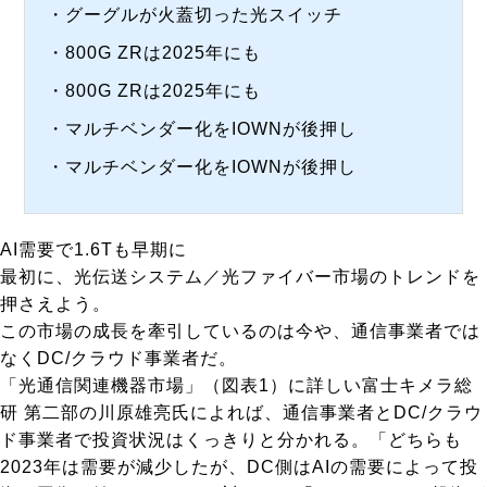
・
グーグルが火蓋切った光スイッチ
・
800G ZRは2025年にも
・
800G ZRは2025年にも
・
マルチベンダー化をIOWNが後押し
・
マルチベンダー化をIOWNが後押し
AI需要で1.6Tも早期に
最初に、光伝送システム／光ファイバー市場のトレンドを
押さえよう。
この市場の成長を牽引しているのは今や、通信事業者では
なくDC/クラウド事業者だ。
「光通信関連機器市場」（
図表1
）に詳しい富士キメラ総
研 第二部の川原雄亮氏によれば、通信事業者とDC/クラウ
ド事業者で投資状況はくっきりと分かれる。「どちらも
2023年は需要が減少したが、DC側はAIの需要によって投