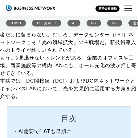
オール光化は通信事業者だけじゃない！ データセンター
無料会員登録
や企業ネットも光で変革
トラフィックの激増と省エネ要請の狭間にあって、大容
IOWN
ローカル5G
AI
6G
IoT
通
量・省エネ伝送が得意な光通信に期待するのは、通信事業
者だけに留まらない。むしろ、データセンター（DC）ネ
ットワークこそ「光の領域拡大」の主戦場だ。新技術導入
へのトライが繰り返されている。
もう1つ見逃せないトレンドがある。企業のオフィスや工
場、商業施設等の構内LANにも、オール光化の波が押し寄
せてきている。
本稿では、DC間接続（DCI）およびDC内ネットワークと
キャンパスLANにおいて、光を効果的に活用する方策を紹
介する。
目次
・
AI需要で1.6Tも早期に