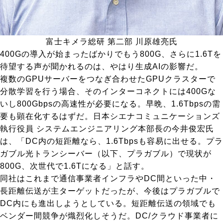
富士キメラ総研 第二部 川原雄亮氏
400Gの導入が始まったばかりでもう800G、さらに1.6Tを
待望する声が聞かれるのは、やはり生成AIの影響だ。
複数のGPUサーバーをつなぎ合わせたGPUクラスターで
分散学習を行う場合、そのインターコネクトには400Gな
いし800Gbpsの高速性が必要になる。早晩、1.6Tbpsの需
要も顕在化するはずだ。日本シエナコミュニケーションズ
執行役員 システムエンジニアリング本部長の今井俊宏氏
は、「DC内の短距離なら、1.6Tbpsも容易に出せる。プラ
ガブル光トランシーバー（以下、プラガブル）で現状が
800G、次世代で1.6Tになる」と話す。
同社はこれまで通信事業者インフラやDC間といった中・
長距離伝送が主ターゲットだったが、今後はプラガブルで
DC内にも進出しようとしている。短距離伝送の領域でも
ベンダー間競争が熾烈化しそうだ。DC/クラウド事業者に