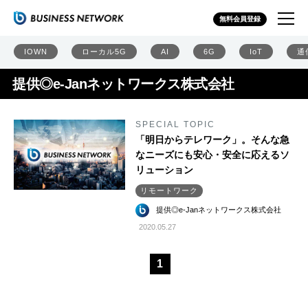
無料会員登録
IOWN
ローカル5G
AI
6G
IoT
通
提供◎e-Janネットワークス株式会社
SPECIAL TOPIC
「明日からテレワーク」。そんな急
なニーズにも安心・安全に応えるソ
リューション
リモートワーク
提供◎e-Janネットワークス株式会社
2020.05.27
1