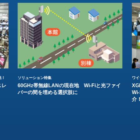
結！
ソリューション特集
ワイ
スレ
60GHz帯無線LANの現在地 Wi-Fiと光ファイ
XG
バーの間を埋める選択肢に
W
介