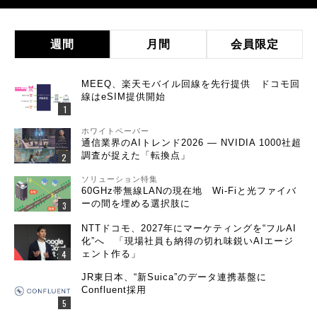
週間
月間
会員限定
MEEQ、楽天モバイル回線を先行提供 ドコモ回
線はeSIM提供開始
ホワイトペーパー
通信業界のAIトレンド2026 ― NVIDIA 1000社超
調査が捉えた「転換点」
ソリューション特集
60GHz帯無線LANの現在地 Wi-Fiと光ファイバ
ーの間を埋める選択肢に
NTTドコモ、2027年にマーケティングを“フルAI
化”へ 「現場社員も納得の切れ味鋭いAIエージ
ェント作る」
JR東日本、“新Suica”のデータ連携基盤に
Confluent採用