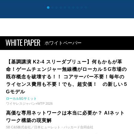
WHITE PAPER
ホワイトペーパー
【基調講演 K2-4 スリーダブリュー】何もかもが革
命！ゲームチェンジャー無線機がローカル５G市場の
既存概念を破壊する！！ コアサーバー不要！毎年の
ライセンス費用も不要！でも、超安価！ の新しい５
Gモデル
ローカル5Gサミット
ワイヤレスジャパン×WTP 2026
高価な専用ネットワークは本当に必要か？ AIネット
ワーク構築の現実解
SB C&S株式会社／日本ヒューレット・パッカード合同会社