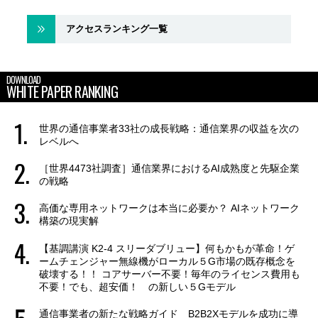
アクセスランキング一覧
DOWNLOAD
WHITE PAPER RANKING
世界の通信事業者33社の成長戦略：通信業界の収益を次の
レベルへ
［世界4473社調査］通信業界におけるAI成熟度と先駆企業
の戦略
高価な専用ネットワークは本当に必要か？ AIネットワーク
構築の現実解
【基調講演 K2-4 スリーダブリュー】何もかもが革命！ゲ
ームチェンジャー無線機がローカル５G市場の既存概念を
破壊する！！ コアサーバー不要！毎年のライセンス費用も
不要！でも、超安価！ の新しい５Gモデル
通信事業者の新たな戦略ガイド B2B2Xモデルを成功に導