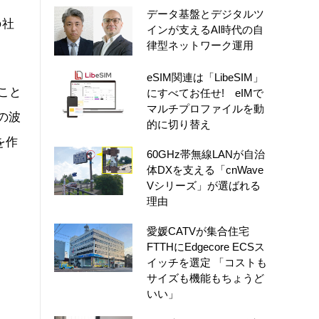
データ基盤とデジタルツ
の社
インが支えるAI時代の自
律型ネットワーク運用
eSIM関連は「LibeSIM」
こと
にすべてお任せ! eIMで
マルチプロファイルを動
の波
的に切り替え
を作
60GHz帯無線LANが自治
体DXを支える「cnWave
Vシリーズ」が選ばれる
理由
愛媛CATVが集合住宅
FTTHにEdgecore ECSス
イッチを選定 「コストも
サイズも機能もちょうど
いい」