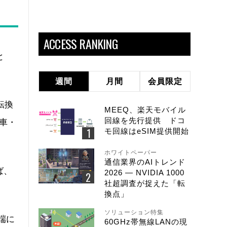
ACCESS RANKING
と
週間
月間
会員限定
転換
MEEQ、楽天モバイル
回線を先行提供 ドコ
車・
モ回線はeSIM提供開始
ホワイトペーパー
通信業界のAIトレンド
ば、
2026 ― NVIDIA 1000
社超調査が捉えた「転
換点」
ソリューション特集
端に
60GHz帯無線LANの現