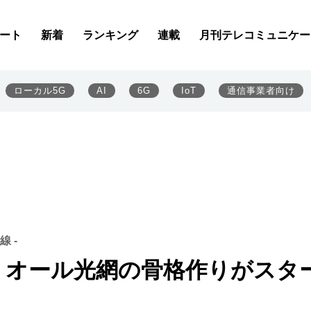
ート
新着
ランキング
連載
月刊テレコミュニケー
ローカル5G
AI
6G
IoT
通信事業者向け
 -
開始 オール光網の骨格作りがスタ