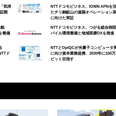
の「気球
NTTドコモビジネス、IOWN APNを
実証開
たチリ銅鉱山の遠隔オペレーション
に向けた実証
船舶
NTTドコモビジネス、つがる総合病
を整備
バイル環境整備と地域医療DXを推進
る
NTTとOptQCが光量子コンピュータ
NTTド
に向け資本業務提携、2030年に100
ビット目指す