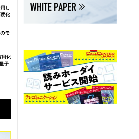
活用し
高度化
院のモ
実用化
万量子