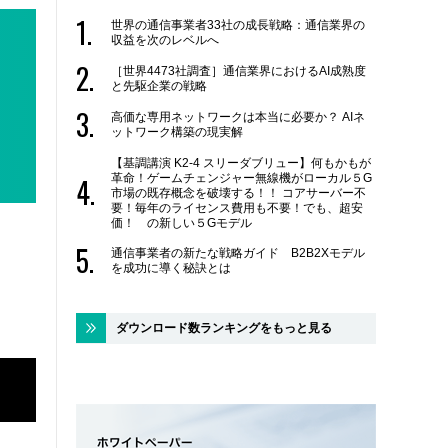
世界の通信事業者33社の成長戦略：通信業界の
収益を次のレベルへ
［世界4473社調査］通信業界におけるAI成熟度
と先駆企業の戦略
高価な専用ネットワークは本当に必要か？ AIネ
ットワーク構築の現実解
【基調講演 K2-4 スリーダブリュー】何もかもが
革命！ゲームチェンジャー無線機がローカル５G
市場の既存概念を破壊する！！ コアサーバー不
要！毎年のライセンス費用も不要！でも、超安
価！ の新しい５Gモデル
通信事業者の新たな戦略ガイド B2B2Xモデル
を成功に導く秘訣とは
ダウンロード数ランキングをもっと見る