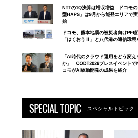
NTTの1Q決算は増収増益 ドコモ
型HAPS」は9月から能登エリアで
始
ドコモ、熊本地震の被災者向けPFI
「はくおうⅡ」と八代港の通信環境
「AI時代のクラウド運用をどう変え
か」 CODT2026プレスイベントで
コモがAI駆動開発の成果を紹介
SPECIAL TOPIC
スペシャルトピック