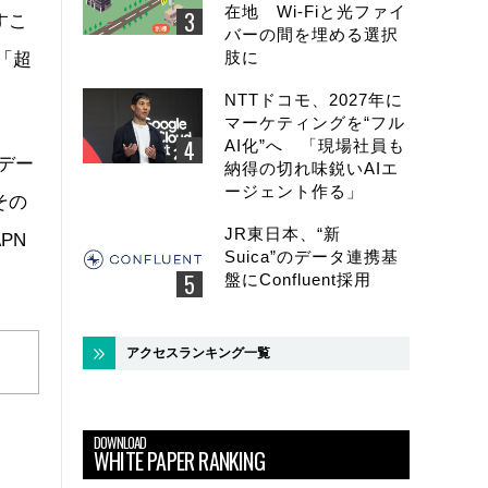
在地 Wi-Fiと光ファイ
すこ
バーの間を埋める選択
肢に
「超
NTTドコモ、2027年に
マーケティングを“フル
AI化”へ 「現場社員も
デー
納得の切れ味鋭いAIエ
ージェント作る」
その
JR東日本、“新
PN
Suica”のデータ連携基
盤にConfluent採用
アクセスランキング一覧
DOWNLOAD
WHITE PAPER RANKING