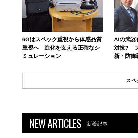
6Gはスペック重視から体感品質
AIの武
重視へ 進化を支える正確なシ
対抗? 
ミュレーション
新・防御
スペ
NEW ARTICLES
新着記事