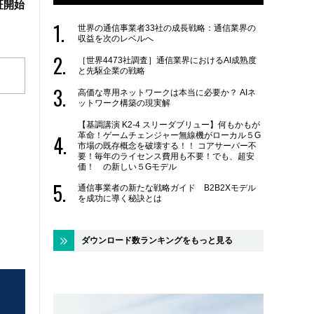
証開始
世界の通信事業者33社の成長戦略：通信業界の
収益を次のレベルへ
［世界4473社調査］通信業界におけるAI成熟度
と先駆企業の戦略
高価な専用ネットワークは本当に必要か？ AIネ
ットワーク構築の現実解
【基調講演 K2-4 スリーダブリュー】何もかもが
革命！ゲームチェンジャー無線機がローカル５G
市場の既存概念を破壊する！！ コアサーバー不
要！毎年のライセンス費用も不要！でも、超安
価！ の新しい５Gモデル
通信事業者の新たな戦略ガイド B2B2Xモデル
を成功に導く秘訣とは
ダウンロード数ランキングをもっと見る