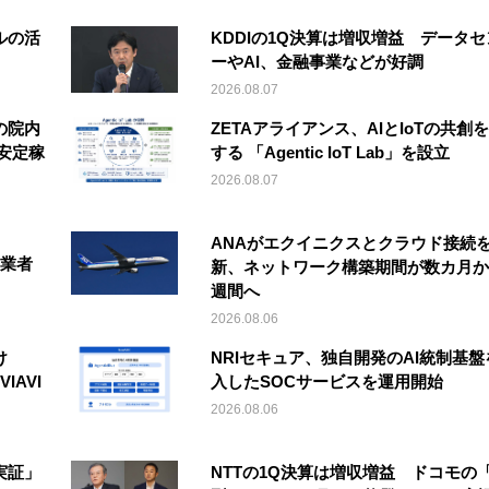
ルの活
KDDIの1Q決算は増収増益 データセ
ーやAI、金融事業などが好調
2026.08.07
の院内
ZETAアライアンス、AIとIoTの共創
安定稼
する 「Agentic IoT Lab」を設立
2026.08.07
ANAがエクイニクスとクラウド接続
事業者
新、ネットワーク構築期間が数カ月か
週間へ
2026.08.06
け
NRIセキュア、独自開発のAI統制基盤
IAVI
入したSOCサービスを運用開始
2026.08.06
実証」
NTTの1Q決算は増収増益 ドコモの