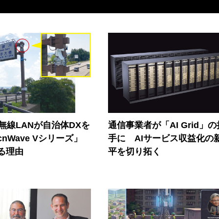
帯無線LANが自治体DXを
通信事業者が「AI Grid」
nWave Vシリーズ」
手に AIサービス収益化の
る理由
平を切り拓く