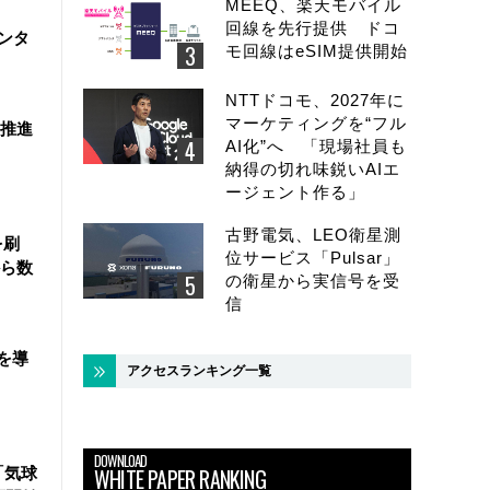
MEEQ、楽天モバイル
回線を先行提供 ドコ
ンタ
モ回線はeSIM提供開始
NTTドコモ、2027年に
マーケティングを“フル
を推進
AI化”へ 「現場社員も
納得の切れ味鋭いAIエ
ージェント作る」
古野電気、LEO衛星測
を刷
位サービス「Pulsar」
ら数
の衛星から実信号を受
信
を導
アクセスランキング一覧
DOWNLOAD
WHITE PAPER RANKING
「気球