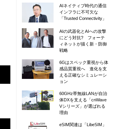
AIネイティブ時代の通信
インフラに不可欠な
「Trusted Connectivity」
AIの武器化とAIへの攻撃
にどう対抗? フォーテ
ィネットが描く新・防御
戦略
6Gはスペック重視から体
感品質重視へ 進化を支
える正確なシミュレーシ
ョン
60GHz帯無線LANが自治
体DXを支える「cnWave
Vシリーズ」が選ばれる
理由
eSIM関連は「LibeSIM」