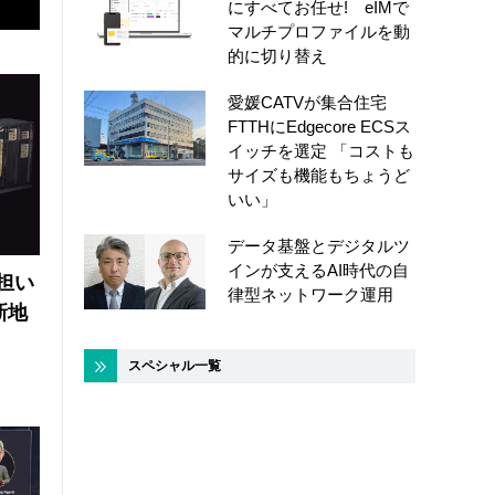
にすべてお任せ! eIMで
マルチプロファイルを動
的に切り替え
愛媛CATVが集合住宅
FTTHにEdgecore ECSス
イッチを選定 「コストも
サイズも機能もちょうど
いい」
データ基盤とデジタルツ
インが支えるAI時代の自
の担い
律型ネットワーク運用
新地
スペシャル一覧