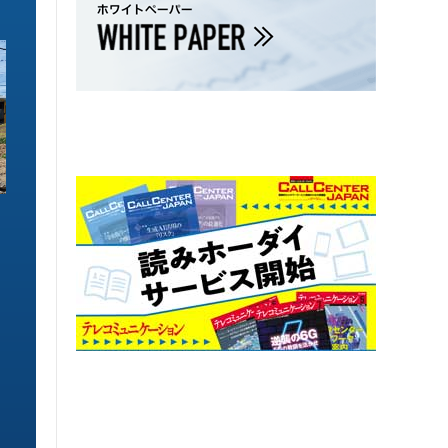
ソリューション特集
ソリューション特集
イーサネットで作るGPUネットワー
6GHz帯Wi-Fiは
ク 間近に迫る1.6TbE時代とローカ
末」で Wi-Fi 7
ルLLMに備えを
こう