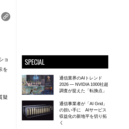
SPECIAL
ーショ
示を
通信業界のAIトレンド
2026 ― NVIDIA 1000社超
調査が捉えた「転換点」
質疑
通信事業者が「AI Grid」
の担い手に AIサービス
収益化の新地平を切り拓
く