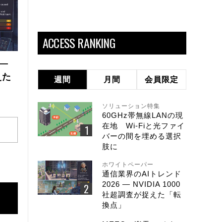
ACCESS RANKING
 ―
えた
週間
月間
会員限定
ソリューション特集
60GHz帯無線LANの現
在地 Wi-Fiと光ファイ
バーの間を埋める選択
肢に
ホワイトペーパー
通信業界のAIトレンド
2026 ― NVIDIA 1000
社超調査が捉えた「転
換点」