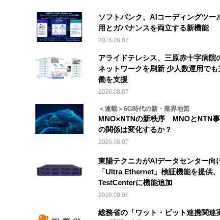
ソフトバンク、AIコーディングツー
用とガバナンスを両立する新機能
2026.08.07
アライドテレシス、三原赤十字病院
ネットワークを刷新 少人数運用でも
働を支援
2026.08.07
＜連載＞6G時代の新・業界地図
MNO×NTNの新秩序 MNOとNTN
の関係は変化するか？
2026.08.07
東陽テクニカがAIデータセンター向
「Ultra Ethernet」検証機能を提供、V
TestCenterに機能追加
2026.08.06
総務省の「ワット・ビット連携関連