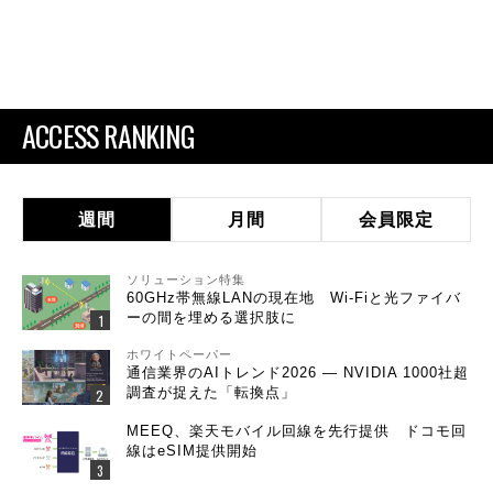
ACCESS RANKING
週間
月間
会員限定
ソリューション特集
60GHz帯無線LANの現在地 Wi-Fiと光ファイバ
ーの間を埋める選択肢に
ホワイトペーパー
通信業界のAIトレンド2026 ― NVIDIA 1000社超
調査が捉えた「転換点」
MEEQ、楽天モバイル回線を先行提供 ドコモ回
線はeSIM提供開始