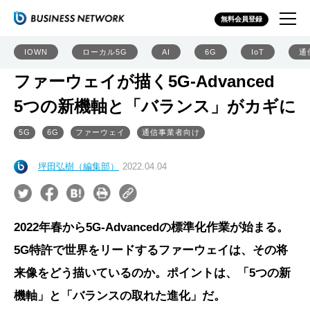
無料会員登録
IOWN
ローカル5G
AI
6G
IoT
通
ファーウェイが描く5G-Advanced
5つの新機軸と「バランス」がカギに
5G
6G
ファーウェイ
通信事業者向け
坪田弘樹（編集部）
2022.04.04
2022年春から5G-Advancedの標準化作業が始まる。
5G特許で世界をリードするファーウェイは、その将
来像をどう描いているのか。ポイントは、「5つの新
機軸」と「バランスの取れた進化」だ。