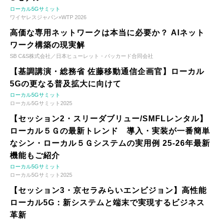
ローカル5Gサミット
ワイヤレスジャパン×WTP 2026
高価な専用ネットワークは本当に必要か？ AIネット
ワーク構築の現実解
SB C&S株式会社／日本ヒューレット・パッカード合同会社
【基調講演・総務省 佐藤移動通信企画官】ローカル
5Gの更なる普及拡大に向けて
ローカル5Gサミット
ローカル5Gサミット2025
【セッション2・スリーダブリュー/SMFLレンタル】
ローカル５Ｇの最新トレンド 導入・実装が一番簡単
なシン・ローカル５Ｇシステムの実用例 25-26年最新
機能もご紹介
ローカル5Gサミット
ローカル5Gサミット2025
【セッション3・京セラみらいエンビジョン】高性能
ローカル5G：新システムと端末で実現するビジネス
革新