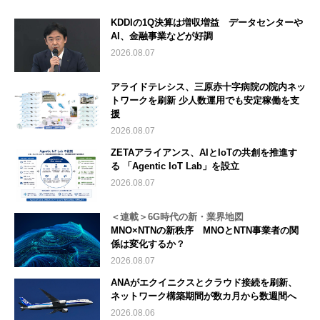
KDDIの1Q決算は増収増益 データセンターや
AI、金融事業などが好調
2026.08.07
アライドテレシス、三原赤十字病院の院内ネッ
トワークを刷新 少人数運用でも安定稼働を支
援
2026.08.07
ZETAアライアンス、AIとIoTの共創を推進す
る 「Agentic IoT Lab」を設立
2026.08.07
＜連載＞6G時代の新・業界地図
MNO×NTNの新秩序 MNOとNTN事業者の関
係は変化するか？
2026.08.07
ANAがエクイニクスとクラウド接続を刷新、
ネットワーク構築期間が数カ月から数週間へ
2026.08.06