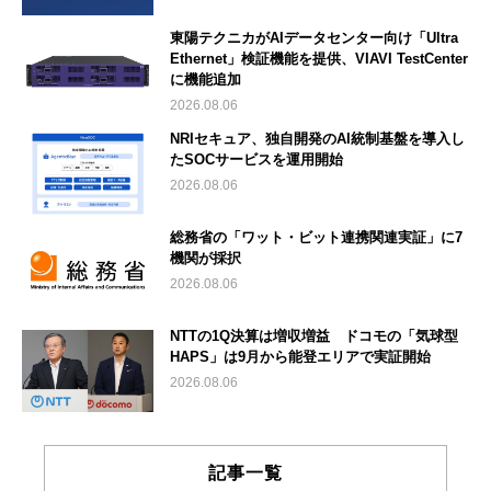
東陽テクニカがAIデータセンター向け「Ultra
Ethernet」検証機能を提供、VIAVI TestCenter
に機能追加
2026.08.06
NRIセキュア、独自開発のAI統制基盤を導入し
たSOCサービスを運用開始
2026.08.06
総務省の「ワット・ビット連携関連実証」に7
機関が採択
2026.08.06
NTTの1Q決算は増収増益 ドコモの「気球型
HAPS」は9月から能登エリアで実証開始
2026.08.06
記事一覧