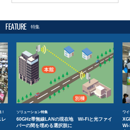
FEATURE
特集
結！
ソリューション特集
ワイ
スレ
60GHz帯無線LANの現在地 Wi-Fiと光ファイ
XG
バーの間を埋める選択肢に
W