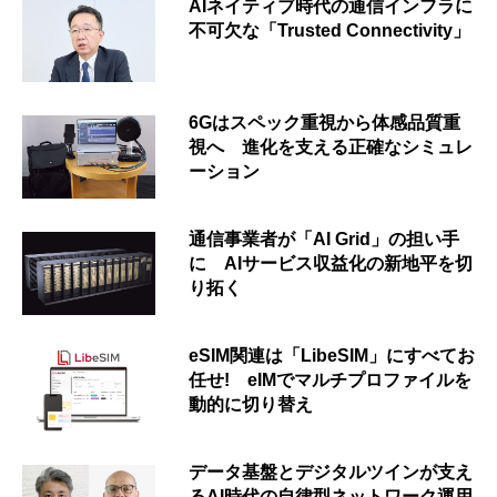
AIネイティブ時代の通信インフラに
不可欠な「Trusted Connectivity」
6Gはスペック重視から体感品質重
視へ 進化を支える正確なシミュレ
ーション
通信事業者が「AI Grid」の担い手
に AIサービス収益化の新地平を切
り拓く
eSIM関連は「LibeSIM」にすべてお
任せ! eIMでマルチプロファイルを
動的に切り替え
データ基盤とデジタルツインが支え
るAI時代の自律型ネットワーク運用