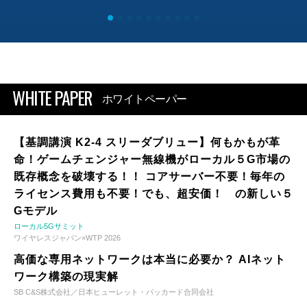
WHITE PAPER
ホワイトペーパー
【基調講演 K2-4 スリーダブリュー】何もかもが革
命！ゲームチェンジャー無線機がローカル５G市場の
既存概念を破壊する！！ コアサーバー不要！毎年の
ライセンス費用も不要！でも、超安価！ の新しい５
Gモデル
ローカル5Gサミット
ワイヤレスジャパン×WTP 2026
高価な専用ネットワークは本当に必要か？ AIネット
ワーク構築の現実解
SB C&S株式会社／日本ヒューレット・パッカード合同会社