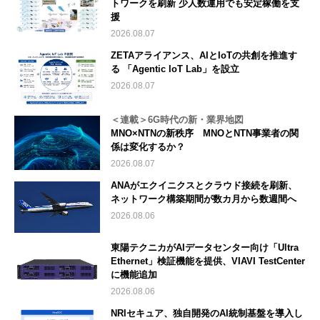
トワークを刷新 少人数運用でも安定稼働を支
援
2026.08.07
ZETAアライアンス、AIとIoTの共創を推進す
る 「Agentic IoT Lab」を設立
2026.08.07
＜連載＞6G時代の新・業界地図
MNO×NTNの新秩序 MNOとNTN事業者の関
係は変化するか？
2026.08.07
ANAがエクイニクスとクラウド接続を刷新、
ネットワーク構築期間が数カ月から数週間へ
2026.08.06
東陽テクニカがAIデータセンター向け「Ultra
Ethernet」検証機能を提供、VIAVI TestCenter
に機能追加
2026.08.06
NRIセキュア、独自開発のAI統制基盤を導入し