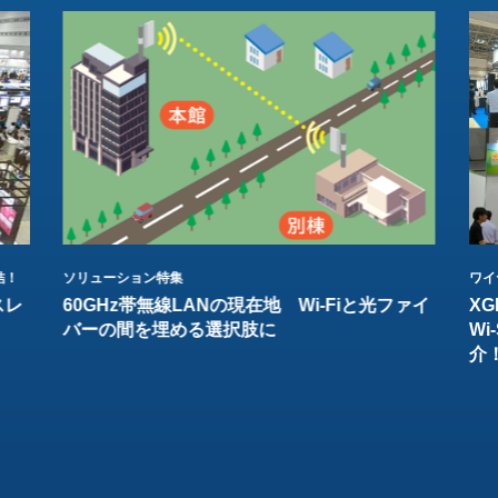
結！
ソリューション特集
ワイ
スレ
60GHz帯無線LANの現在地 Wi-Fiと光ファイ
XG
バーの間を埋める選択肢に
W
介