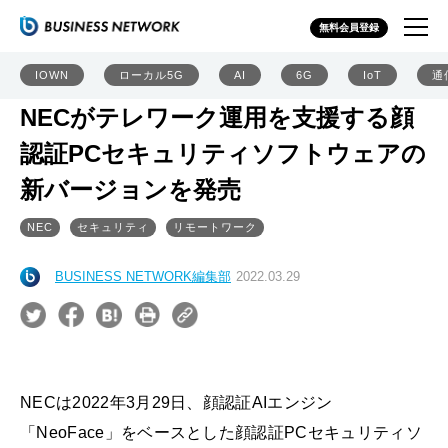
無料会員登録
IOWN
ローカル5G
AI
6G
IoT
通
NECがテレワーク運用を支援する顔
認証PCセキュリティソフトウェアの
新バージョンを発売
NEC
セキュリティ
リモートワーク
BUSINESS NETWORK編集部
2022.03.29
NECは2022年3月29日、顔認証AIエンジン
「NeoFace」をベースとした顔認証PCセキュリティソ