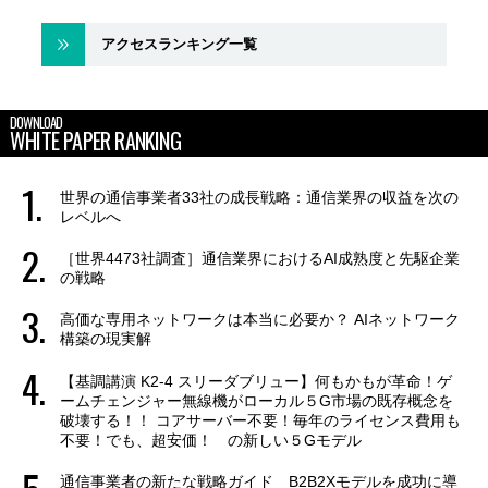
アクセスランキング一覧
DOWNLOAD
WHITE PAPER RANKING
世界の通信事業者33社の成長戦略：通信業界の収益を次の
レベルへ
［世界4473社調査］通信業界におけるAI成熟度と先駆企業
の戦略
高価な専用ネットワークは本当に必要か？ AIネットワーク
構築の現実解
【基調講演 K2-4 スリーダブリュー】何もかもが革命！ゲ
ームチェンジャー無線機がローカル５G市場の既存概念を
破壊する！！ コアサーバー不要！毎年のライセンス費用も
不要！でも、超安価！ の新しい５Gモデル
通信事業者の新たな戦略ガイド B2B2Xモデルを成功に導