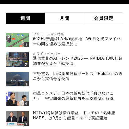
週間
月間
会員限定
ソリューション特集
60GHz帯無線LANの現在地 Wi-Fiと光ファイバ
ーの間を埋める選択肢に
ホワイトペーパー
通信業界のAIトレンド2026 ― NVIDIA 1000社超
調査が捉えた「転換点」
古野電気、LEO衛星測位サービス「Pulsar」の衛
星から実信号を受信
衛星コンステ、日本の勝ち筋は「負けないこ
と」 宇宙開発の最新動向を三菱総研が解説
NTTの1Q決算は増収増益 ドコモの「気球型
HAPS」は9月から能登エリアで実証開始