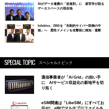
AIがデータ連携の「促進剤」に 産官学が語る
データスペースの現在地
Infoblox、DNSを「先制的サイバー防御の中
核」へ 悪性ドメインを攻撃前に検知・遮断
SPECIAL TOPIC
スペシャルトピック
通信事業者が「AI Grid」の担い手
に AIサービス収益化の新地平を切
り拓く
eSIM関連は「LibeSIM」にすべてお
任せ! eIMでマルチプロファイルを