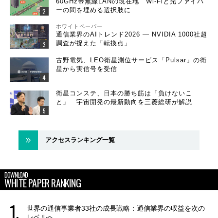
60GHz帯無線LANの現在地 Wi-Fiと光ファイバ
ーの間を埋める選択肢に
ホワイトペーパー
通信業界のAIトレンド2026 ― NVIDIA 1000社超
調査が捉えた「転換点」
古野電気、LEO衛星測位サービス「Pulsar」の衛
星から実信号を受信
衛星コンステ、日本の勝ち筋は「負けないこ
と」 宇宙開発の最新動向を三菱総研が解説
アクセスランキング一覧
DOWNLOAD
WHITE PAPER RANKING
世界の通信事業者33社の成長戦略：通信業界の収益を次の
レベルへ