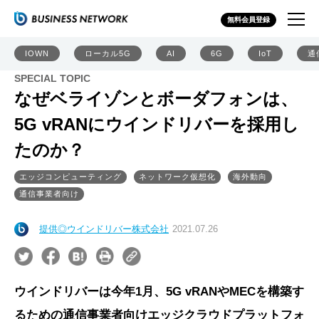
無料会員登録
IOWN
ローカル5G
AI
6G
IoT
通
SPECIAL TOPIC
なぜベライゾンとボーダフォンは、
5G vRANにウインドリバーを採用し
たのか？
エッジコンピューティング
ネットワーク仮想化
海外動向
通信事業者向け
提供◎ウインドリバー株式会社
2021.07.26
ウインドリバーは今年1月、5G vRANやMECを構築す
るための通信事業者向けエッジクラウドプラットフォ