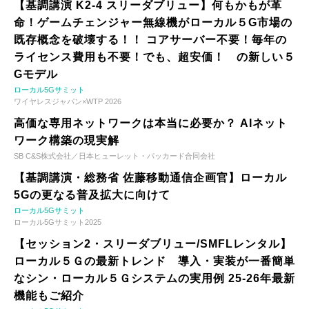
【基調講演 K2-4 スリーダブリュー】何もかもが革
命！ゲームチェンジャー無線機がローカル５G市場の
既存概念を破壊する！！ コアサーバー不要！毎年の
ライセンス費用も不要！でも、超安価！ の新しい５
Gモデル
ローカル5Gサミット
ワイヤレスジャパン×WTP 2026
高価な専用ネットワークは本当に必要か？ AIネット
ワーク構築の現実解
SB C&S株式会社／日本ヒューレット・パッカード合同会社
【基調講演・総務省 佐藤移動通信企画官】ローカル
5Gの更なる普及拡大に向けて
ローカル5Gサミット
ローカル5Gサミット2025
【セッション2・スリーダブリュー/SMFLレンタル】
ローカル５Ｇの最新トレンド 導入・実装が一番簡単
なシン・ローカル５Ｇシステムの実用例 25-26年最新
機能もご紹介