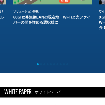
結！
ソリューション特集
ワイ
スレ
60GHz帯無線LANの現在地 Wi-Fiと光ファイ
XG
バーの間を埋める選択肢に
W
介
WHITE PAPER
ホワイトペーパー