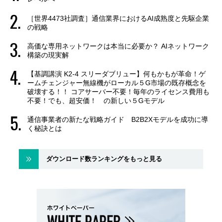
［世界4473社調査］通信業界におけるAI成熟度と先駆企業
の戦略
高価な専用ネットワークは本当に必要か？ AIネットワーク
構築の現実解
【基調講演 K2-4 スリーダブリュー】何もかもが革命！ゲ
ームチェンジャー無線機がローカル５G市場の既存概念を
破壊する！！ コアサーバー不要！毎年のライセンス費用も
不要！でも、超安価！ の新しい５Gモデル
通信事業者の新たな戦略ガイド B2B2Xモデルを成功に導
く秘訣とは
ダウンロード数ランキングをもっと見る