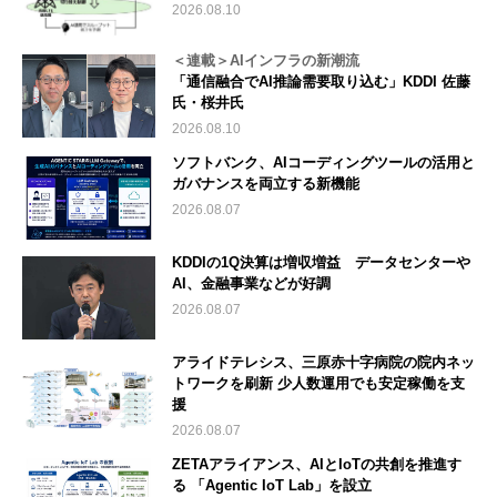
2026.08.10
＜連載＞AIインフラの新潮流
「通信融合でAI推論需要取り込む」KDDI 佐藤
氏・桜井氏
2026.08.10
ソフトバンク、AIコーディングツールの活用と
ガバナンスを両立する新機能
2026.08.07
KDDIの1Q決算は増収増益 データセンターや
AI、金融事業などが好調
2026.08.07
アライドテレシス、三原赤十字病院の院内ネッ
トワークを刷新 少人数運用でも安定稼働を支
援
2026.08.07
ZETAアライアンス、AIとIoTの共創を推進す
る 「Agentic IoT Lab」を設立