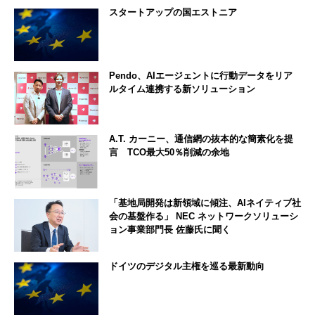
スタートアップの国エストニア
Pendo、AIエージェントに行動データをリア
ルタイム連携する新ソリューション
A.T. カーニー、通信網の抜本的な簡素化を提
言 TCO最大50％削減の余地
「基地局開発は新領域に傾注、AIネイティブ社
会の基盤作る」 NEC ネットワークソリューシ
ョン事業部門長 佐藤氏に聞く
ドイツのデジタル主権を巡る最新動向