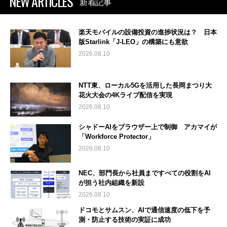
NEW ARTICLES
新着記事
楽天モバイルの設備投資の進捗状況は？ 日本
版Starlink「J-LEO」の構築にも意欲
2026.08.10
NTT東、ローカル5Gを活用した長岡まつり大
花火大会の4Kライブ配信を実現
2026.08.10
シャドーAIをブラウザー上で制御 アカマイが
「Workforce Protector」
2026.08.10
NEC、部門長から社員まですべての役割をAI
が担う社内組織を新設
2026.08.10
ドコモとサムスン、AIで通信速度の低下を予
測・防止する技術の実証に成功