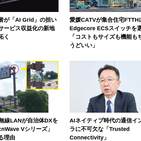
が「AI Grid」の担い
愛媛CATVが集合住宅FTTH
Iサービス収益化の新地
Edgecore ECSスイッチを
拓く
「コストもサイズも機能も
うどいい」
帯無線LANが自治体DXを
AIネイティブ時代の通信イ
nWave Vシリーズ」
ラに不可欠な「Trusted
る理由
Connectivity」