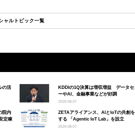
シャルトピック一覧
ルの活
KDDIの1Q決算は増収増益 データセ
ーやAI、金融事業などが好調
2026.08.07
の院内
ZETAアライアンス、AIとIoTの共創
安定稼
する 「Agentic IoT Lab」を設立
2026.08.07