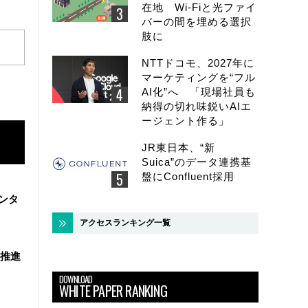
在地 Wi-Fiと光ファイ
バーの間を埋める選択
肢に
NTTドコモ、2027年に
マーケティングを“フル
AI化”へ 「現場社員も
納得の切れ味鋭いAIエ
ージェント作る」
JR東日本、“新
Suica”のデータ連携基
盤にConfluent採用
ンタ
アクセスランキング一覧
を推進
DOWNLOAD
WHITE PAPER RANKING