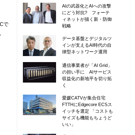
AIの武器化とAIへの攻撃
にどう対抗? フォーテ
ィネットが描く新・防御
Cで
戦略
の
データ基盤とデジタルツ
インが支えるAI時代の自
律型ネットワーク運用
通信事業者が「AI Grid」
の担い手に AIサービス
収益化の新地平を切り拓
く
愛媛CATVが集合住宅
FTTHにEdgecore ECSス
イッチを選定 「コストも
サイズも機能もちょうど
いい」