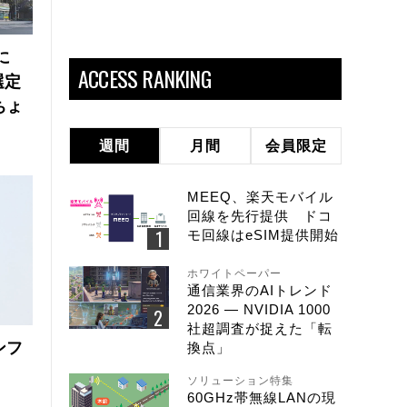
に
ACCESS RANKING
選定
ちょ
週間
月間
会員限定
MEEQ、楽天モバイル
回線を先行提供 ドコ
モ回線はeSIM提供開始
ホワイトペーパー
通信業界のAIトレンド
2026 ― NVIDIA 1000
社超調査が捉えた「転
ンフ
換点」
ソリューション特集
60GHz帯無線LANの現