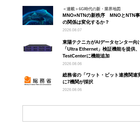
＜連載＞6G時代の新・業界地図
MNO×NTNの新秩序 MNOとNTN
の関係は変化するか？
2026.08.07
東陽テクニカがAIデータセンター向
「Ultra Ethernet」検証機能を提供、V
TestCenterに機能追加
2026.08.06
総務省の「ワット・ビット連携関連
に7機関が採択
2026.08.06