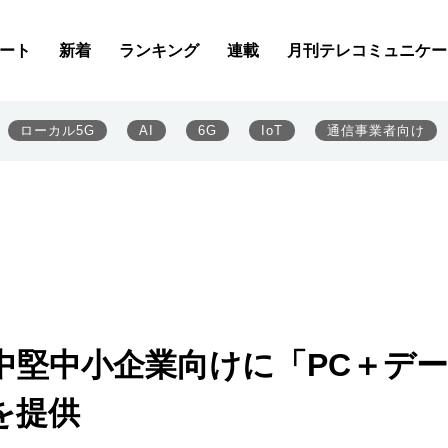
ート
新着
ランキング
連載
月刊テレコミュニケー
ローカル5G
AI
6G
IoT
通信事業者向け
中堅中小企業向けに「PC＋デ
を提供