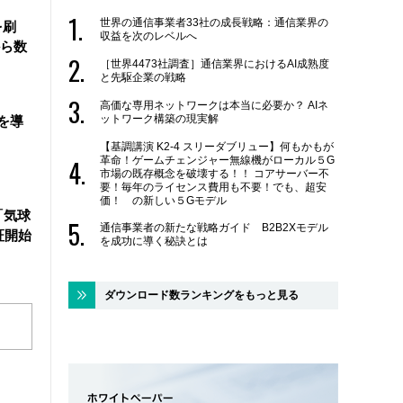
世界の通信事業者33社の成長戦略：通信業界の
を刷
収益を次のレベルへ
ら数
［世界4473社調査］通信業界におけるAI成熟度
と先駆企業の戦略
高価な専用ネットワークは本当に必要か？ AIネ
ットワーク構築の現実解
を導
【基調講演 K2-4 スリーダブリュー】何もかもが
革命！ゲームチェンジャー無線機がローカル５G
市場の既存概念を破壊する！！ コアサーバー不
要！毎年のライセンス費用も不要！でも、超安
価！ の新しい５Gモデル
「気球
通信事業者の新たな戦略ガイド B2B2Xモデル
証開始
を成功に導く秘訣とは
ダウンロード数ランキングをもっと見る