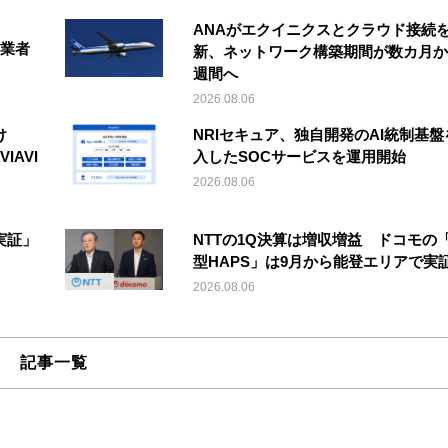
ANAがエクイニクスとクラウド接続
事業者
新、ネットワーク構築期間が数カ月か
週間へ
2026.08.06
け
NRIセキュア、独自開発のAI統制基盤
IAVI
入したSOCサービスを運用開始
2026.08.06
実証」
NTTの1Q決算は増収増益 ドコモの
型HAPS」は9月から能登エリアで実
2026.08.06
記事一覧