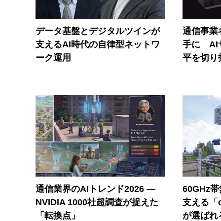
データ基盤とデジタルツインが
通信事業者
支えるAI時代の自律型ネットワ
手に A
ーク運用
平を切り
通信業界のAIトレンド2026 ―
60GHz
NVIDIA 1000社超調査が捉えた
支える「c
「転換点」
が選ばれ