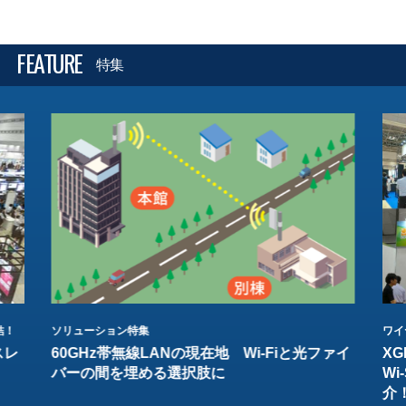
FEATURE
特集
結！
ソリューション特集
ワイ
スレ
60GHz帯無線LANの現在地 Wi-Fiと光ファイ
XG
バーの間を埋める選択肢に
W
介