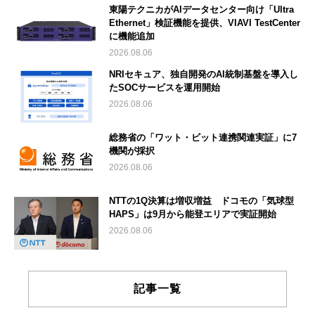
東陽テクニカがAIデータセンター向け「Ultra
Ethernet」検証機能を提供、VIAVI TestCenter
に機能追加
2026.08.06
NRIセキュア、独自開発のAI統制基盤を導入し
たSOCサービスを運用開始
2026.08.06
総務省の「ワット・ビット連携関連実証」に7
機関が採択
2026.08.06
NTTの1Q決算は増収増益 ドコモの「気球型
HAPS」は9月から能登エリアで実証開始
2026.08.06
記事一覧