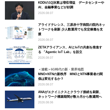
KDDIの1Q決算は増収増益 データセンターや
AI、金融事業などが好調
2026.08.07
アライドテレシス、三原赤十字病院の院内ネッ
トワークを刷新 少人数運用でも安定稼働を支
援
2026.08.07
ZETAアライアンス、AIとIoTの共創を推進す
る 「Agentic IoT Lab」を設立
2026.08.07
＜連載＞6G時代の新・業界地図
MNO×NTNの新秩序 MNOとNTN事業者の関
係は変化するか？
2026.08.07
ANAがエクイニクスとクラウド接続を刷新、
ネットワーク構築期間が数カ月から数週間へ
2026.08.06