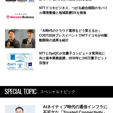
NTTドコモビジネス、つがる総合病院のモバイ
ル環境整備と地域医療DXを推進
「AI時代のクラウド運用をどう変えるか」
CODT2026プレスイベントでNTTドコモがAI駆
動開発の成果を紹介
NTTとOptQCが光量子コンピュータ実用化に
向け資本業務提携、2030年に100万量子ビット
目指す
SPECIAL TOPIC
スペシャルトピック
AIネイティブ時代の通信インフラに
不可欠な「Trusted Connectivity」