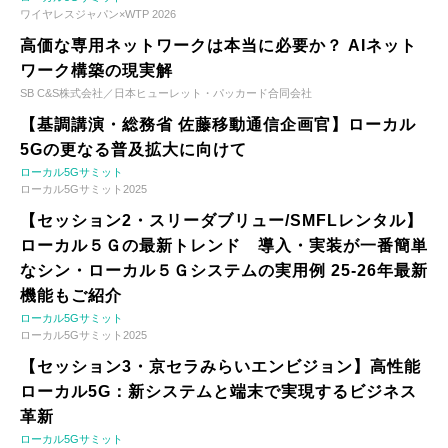
ワイヤレスジャパン×WTP 2026
高価な専用ネットワークは本当に必要か？ AIネット
ワーク構築の現実解
SB C&S株式会社／日本ヒューレット・パッカード合同会社
【基調講演・総務省 佐藤移動通信企画官】ローカル
5Gの更なる普及拡大に向けて
ローカル5Gサミット
ローカル5Gサミット2025
【セッション2・スリーダブリュー/SMFLレンタル】
ローカル５Ｇの最新トレンド 導入・実装が一番簡単
なシン・ローカル５Ｇシステムの実用例 25-26年最新
機能もご紹介
ローカル5Gサミット
ローカル5Gサミット2025
【セッション3・京セラみらいエンビジョン】高性能
ローカル5G：新システムと端末で実現するビジネス
革新
ローカル5Gサミット