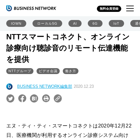
無料会員登録
IOWN
ローカル5G
AI
6G
IoT
通
NTTスマートコネクト、オンライン
診療向け聴診音のリモート伝達機能
を提供
NTTグループ
ビデオ会議
働き方
BUSINESS NETWORK編集部
2020.12.23
エヌ・ティ・ティ・スマートコネクトは2020年12月22
日、医療機関が利用するオンライン診療システム向け