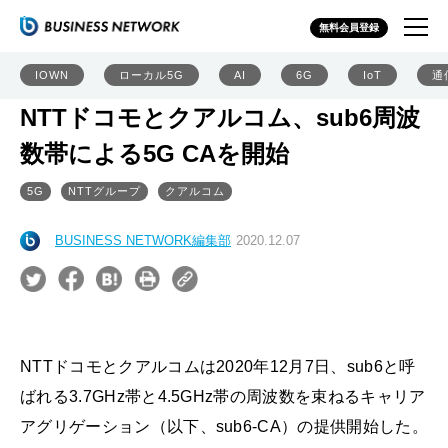
無料会員登録
IOWN
ローカル5G
AI
6G
IoT
通
NTTドコモとクアルコム、sub6周波
数帯による5G CAを開始
5G
NTTグループ
クアルコム
BUSINESS NETWORK編集部
2020.12.07
NTTドコモとクアルコムは2020年12月7日、sub6と呼
ばれる3.7GHz帯と4.5GHz帯の周波数を束ねるキャリア
アグリゲーション（以下、sub6-CA）の提供開始した。