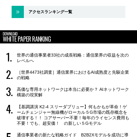
アクセスランキング一覧
DOWNLOAD
WHITE PAPER RANKING
世界の通信事業者33社の成長戦略：通信業界の収益を次の
レベルへ
［世界4473社調査］通信業界におけるAI成熟度と先駆企業
の戦略
高価な専用ネットワークは本当に必要か？ AIネットワーク
構築の現実解
【基調講演 K2-4 スリーダブリュー】何もかもが革命！ゲ
ームチェンジャー無線機がローカル５G市場の既存概念を
破壊する！！ コアサーバー不要！毎年のライセンス費用も
不要！でも、超安価！ の新しい５Gモデル
通信事業者の新たな戦略ガイド B2B2Xモデルを成功に導