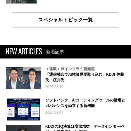
スペシャルトピック一覧
NEW ARTICLES
新着記事
＜連載＞AIインフラの新潮流
「通信融合でAI推論需要取り込む」KDDI 佐藤
氏・桜井氏
2026.08.10
ソフトバンク、AIコーディングツールの活用と
ガバナンスを両立する新機能
2026.08.07
KDDIの1Q決算は増収増益 データセンターや