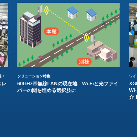
結！
ソリューション特集
ワイ
スレ
60GHz帯無線LANの現在地 Wi-Fiと光ファイ
XG
バーの間を埋める選択肢に
W
介