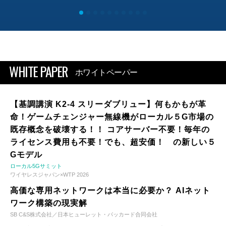
WHITE PAPER
ホワイトペーパー
【基調講演 K2-4 スリーダブリュー】何もかもが革
命！ゲームチェンジャー無線機がローカル５G市場の
既存概念を破壊する！！ コアサーバー不要！毎年の
ライセンス費用も不要！でも、超安価！ の新しい５
Gモデル
ローカル5Gサミット
ワイヤレスジャパン×WTP 2026
高価な専用ネットワークは本当に必要か？ AIネット
ワーク構築の現実解
SB C&S株式会社／日本ヒューレット・パッカード合同会社