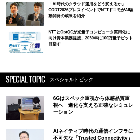
「AI時代のクラウド運用をどう変えるか」
CODT2026プレスイベントでNTTドコモがAI駆
動開発の成果を紹介
NTTとOptQCが光量子コンピュータ実用化に
向け資本業務提携、2030年に100万量子ビット
目指す
SPECIAL TOPIC
スペシャルトピック
6Gはスペック重視から体感品質重
視へ 進化を支える正確なシミュレ
ーション
AIネイティブ時代の通信インフラに
不可欠な「Trusted Connectivity」