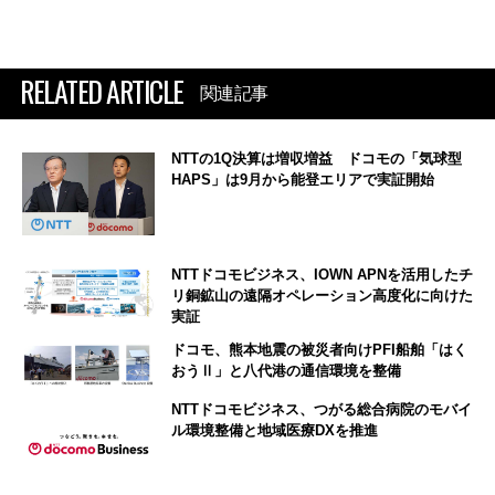
RELATED ARTICLE
関連記事
NTTの1Q決算は増収増益 ドコモの「気球型
HAPS」は9月から能登エリアで実証開始
NTTドコモビジネス、IOWN APNを活用したチ
リ銅鉱山の遠隔オペレーション高度化に向けた
実証
ドコモ、熊本地震の被災者向けPFI船舶「はく
おうⅡ」と八代港の通信環境を整備
NTTドコモビジネス、つがる総合病院のモバイ
ル環境整備と地域医療DXを推進