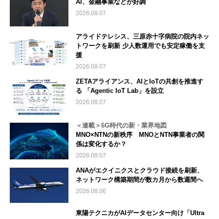
AI、金融事業などが好調
2026.08.07
アライドテレシス、三原赤十字病院の院内ネッ
トワークを刷新 少人数運用でも安定稼働を支
援
2026.08.07
ZETAアライアンス、AIとIoTの共創を推進す
る 「Agentic IoT Lab」を設立
2026.08.07
＜連載＞6G時代の新・業界地図
MNO×NTNの新秩序 MNOとNTN事業者の関
係は変化するか？
2026.08.07
ANAがエクイニクスとクラウド接続を刷新、
ネットワーク構築期間が数カ月から数週間へ
2026.08.06
東陽テクニカがAIデータセンター向け「Ultra