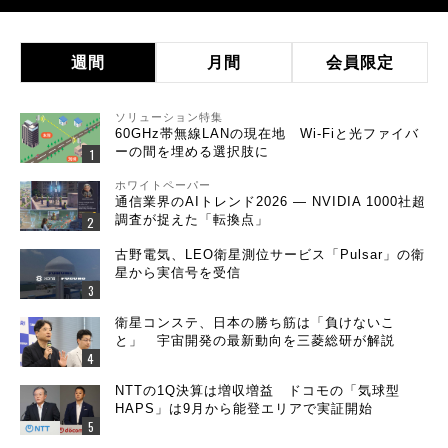
週間
月間
会員限定
ソリューション特集
60GHz帯無線LANの現在地 Wi-Fiと光ファイバ
ーの間を埋める選択肢に
ホワイトペーパー
通信業界のAIトレンド2026 ― NVIDIA 1000社超
調査が捉えた「転換点」
古野電気、LEO衛星測位サービス「Pulsar」の衛
星から実信号を受信
衛星コンステ、日本の勝ち筋は「負けないこ
と」 宇宙開発の最新動向を三菱総研が解説
NTTの1Q決算は増収増益 ドコモの「気球型
HAPS」は9月から能登エリアで実証開始