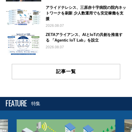
アライドテレシス、三原赤十字病院の院内ネッ
トワークを刷新 少人数運用でも安定稼働を支
援
2026.08.07
ZETAアライアンス、AIとIoTの共創を推進す
る 「Agentic IoT Lab」を設立
2026.08.07
記事一覧
FEATURE
特集