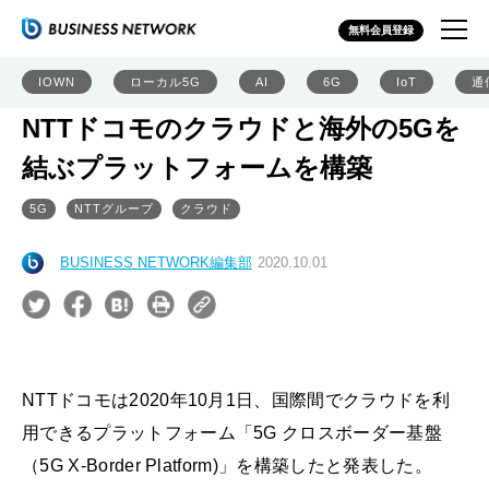
無料会員登録
IOWN
ローカル5G
AI
6G
IoT
通
NTTドコモのクラウドと海外の5Gを
結ぶプラットフォームを構築
5G
NTTグループ
クラウド
BUSINESS NETWORK編集部
2020.10.01
NTTドコモは2020年10月1日、国際間でクラウドを利
用できるプラットフォーム「5G クロスボーダー基盤
（5G X-Border Platform)」を構築したと発表した。