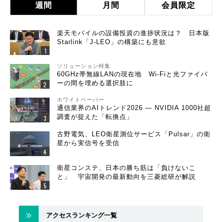
週間
月間
会員限定
楽天モバイルの設備投資の進捗状況は？ 日本版
Starlink「J-LEO」の構築にも意欲
ソリューション特集
60GHz帯無線LANの現在地 Wi-Fiと光ファイバ
ーの間を埋める選択肢に
ホワイトペーパー
通信業界のAIトレンド2026 ― NVIDIA 1000社超
調査が捉えた「転換点」
古野電気、LEO衛星測位サービス「Pulsar」の衛
星から実信号を受信
衛星コンステ、日本の勝ち筋は「負けないこ
と」 宇宙開発の最新動向を三菱総研が解説
アクセスランキング一覧