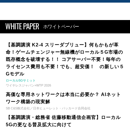
WHITE PAPER
ホワイトペーパー
【基調講演 K2-4 スリーダブリュー】何もかもが革
命！ゲームチェンジャー無線機がローカル５G市場の
既存概念を破壊する！！ コアサーバー不要！毎年の
ライセンス費用も不要！でも、超安価！ の新しい５
Gモデル
ローカル5Gサミット
ワイヤレスジャパン×WTP 2026
高価な専用ネットワークは本当に必要か？ AIネット
ワーク構築の現実解
SB C&S株式会社／日本ヒューレット・パッカード合同会社
【基調講演・総務省 佐藤移動通信企画官】ローカル
5Gの更なる普及拡大に向けて