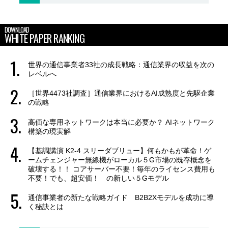
DOWNLOAD
WHITE PAPER RANKING
世界の通信事業者33社の成長戦略：通信業界の収益を次の
レベルへ
［世界4473社調査］通信業界におけるAI成熟度と先駆企業
の戦略
高価な専用ネットワークは本当に必要か？ AIネットワーク
構築の現実解
【基調講演 K2-4 スリーダブリュー】何もかもが革命！ゲ
ームチェンジャー無線機がローカル５G市場の既存概念を
破壊する！！ コアサーバー不要！毎年のライセンス費用も
不要！でも、超安価！ の新しい５Gモデル
通信事業者の新たな戦略ガイド B2B2Xモデルを成功に導
く秘訣とは