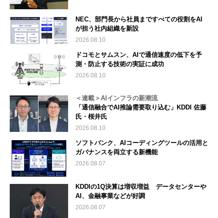
NEC、部門長から社員まですべての役割をAI
が担う社内組織を新設
2026.08.10
ドコモとサムスン、AIで通信速度の低下を予
測・防止する技術の実証に成功
2026.08.10
＜連載＞AIインフラの新潮流
「通信融合でAI推論需要取り込む」KDDI 佐藤
氏・桜井氏
2026.08.10
ソフトバンク、AIコーディングツールの活用と
ガバナンスを両立する新機能
2026.08.07
KDDIの1Q決算は増収増益 データセンターや
AI、金融事業などが好調
2026.08.07