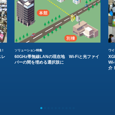
結！
ソリューション特集
ワイ
スレ
60GHz帯無線LANの現在地 Wi-Fiと光ファイ
XG
バーの間を埋める選択肢に
W
介