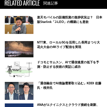
RELATED ARTICLE
関連記事
楽天モバイルの設備投資の進捗状況は？ 日本
版Starlink「J-LEO」の構築にも意欲
NTT東、ローカル5Gを活用した長岡まつり大
花火大会の4Kライブ配信を実現
ドコモとサムスン、AIで通信速度の低下を予
測・防止する技術の実証に成功
「通信融合でAI推論需要取り込む」KDDI 佐藤
氏・桜井氏
ANAがエクイニクスとクラウド接続を刷新、