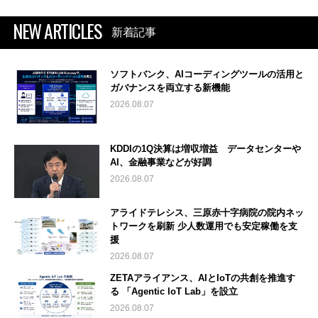
NEW ARTICLES
新着記事
ソフトバンク、AIコーディングツールの活用と
ガバナンスを両立する新機能
2026.08.07
KDDIの1Q決算は増収増益 データセンターや
AI、金融事業などが好調
2026.08.07
アライドテレシス、三原赤十字病院の院内ネッ
トワークを刷新 少人数運用でも安定稼働を支
援
2026.08.07
ZETAアライアンス、AIとIoTの共創を推進す
る 「Agentic IoT Lab」を設立
2026.08.07