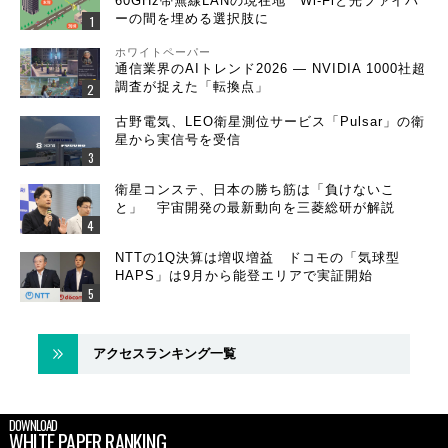
60GHz帯無線LANの現在地 Wi-Fiと光ファイバ
ーの間を埋める選択肢に
ホワイトペーパー
通信業界のAIトレンド2026 ― NVIDIA 1000社超
調査が捉えた「転換点」
古野電気、LEO衛星測位サービス「Pulsar」の衛
星から実信号を受信
衛星コンステ、日本の勝ち筋は「負けないこ
と」 宇宙開発の最新動向を三菱総研が解説
NTTの1Q決算は増収増益 ドコモの「気球型
HAPS」は9月から能登エリアで実証開始
アクセスランキング一覧
DOWNLOAD
WHITE PAPER RANKING