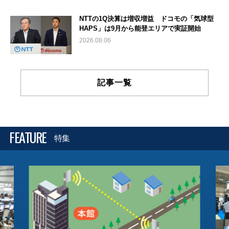
NTTの1Q決算は増収増益 ドコモの「気球型
HAPS」は9月から能登エリアで実証開始
2026.08.06
記事一覧
FEATURE
特集