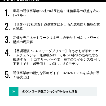
世界の通信事業者33社の成長戦略：通信業界の収益を次の
レベルへ
［世界4473社調査］通信業界におけるAI成熟度と先駆企業
の戦略
高価な専用ネットワークは本当に必要か？ AIネットワーク
構築の現実解
【基調講演 K2-4 スリーダブリュー】何もかもが革命！ゲ
ームチェンジャー無線機がローカル５G市場の既存概念を
破壊する！！ コアサーバー不要！毎年のライセンス費用も
不要！でも、超安価！ の新しい５Gモデル
通信事業者の新たな戦略ガイド B2B2Xモデルを成功に導
く秘訣とは
ダウンロード数ランキングをもっと見る