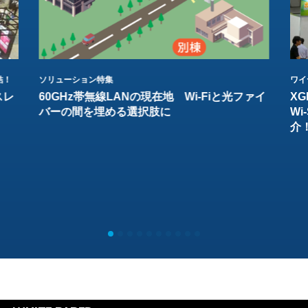
結！
ソリューション特集
ワイ
スレ
60GHz帯無線LANの現在地 Wi-Fiと光ファイ
XG
バーの間を埋める選択肢に
W
介