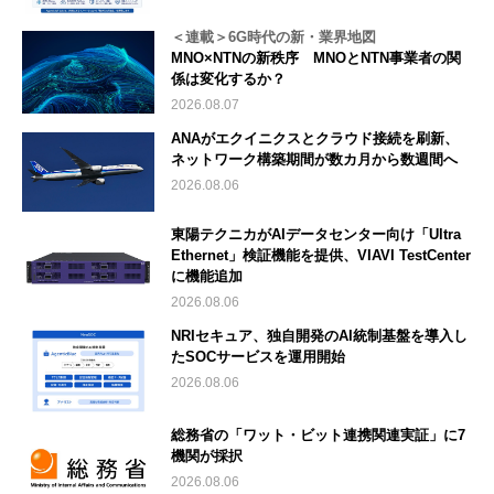
＜連載＞6G時代の新・業界地図
MNO×NTNの新秩序 MNOとNTN事業者の関
係は変化するか？
2026.08.07
ANAがエクイニクスとクラウド接続を刷新、
ネットワーク構築期間が数カ月から数週間へ
2026.08.06
東陽テクニカがAIデータセンター向け「Ultra
Ethernet」検証機能を提供、VIAVI TestCenter
に機能追加
2026.08.06
NRIセキュア、独自開発のAI統制基盤を導入し
たSOCサービスを運用開始
2026.08.06
総務省の「ワット・ビット連携関連実証」に7
機関が採択
2026.08.06