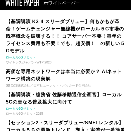
WHITE PAPER
ホワイトペーパー
【基調講演 K2-4 スリーダブリュー】何もかもが革
命！ゲームチェンジャー無線機がローカル５G市場の
既存概念を破壊する！！ コアサーバー不要！毎年の
ライセンス費用も不要！でも、超安価！ の新しい５
Gモデル
ローカル5Gサミット
ワイヤレスジャパン×WTP 2026
高価な専用ネットワークは本当に必要か？ AIネット
ワーク構築の現実解
SB C&S株式会社／日本ヒューレット・パッカード合同会社
【基調講演・総務省 佐藤移動通信企画官】ローカル
5Gの更なる普及拡大に向けて
ローカル5Gサミット
ローカル5Gサミット2025
【セッション2・スリーダブリュー/SMFLレンタル】
ローカル５Ｇの最新トレンド 導入・実装が一番簡単