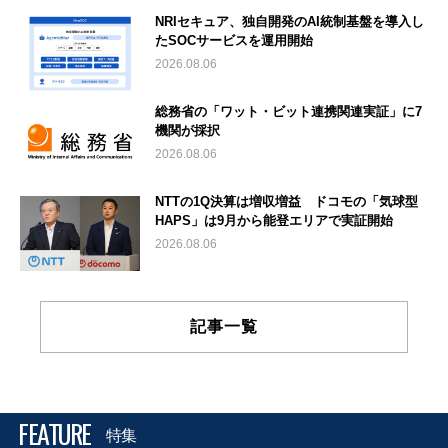
NRIセキュア、独自開発のAI統制基盤を導入し
たSOCサービスを運用開始
2026.08.06
総務省の「ワット・ビット連携関連実証」に7
機関が採択
2026.08.06
NTTの1Q決算は増収増益 ドコモの「気球型
HAPS」は9月から能登エリアで実証開始
2026.08.06
記事一覧
FEATURE
特集