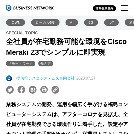
無料会員登録
IOWN
ローカル5G
AI
6G
IoT
通
SPECIAL TOPIC
全社員が在宅勤務可能な環境をCisco
Meraki Z3でシンプルに即実現
リモートワーク
働き方
提供◎シスコシステムズ合同会社
2020.07.27
業務システムの開発、運用を幅広く手がける福島コン
ピューターシステムは、アフターコロナを見据え、全
社員が在宅勤務できる環境作りに着手した。設定やア