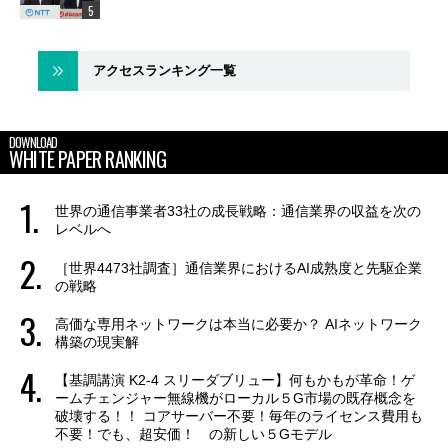
アクセスランキング一覧
DOWNLOAD
WHITE PAPER RANKING
世界の通信事業者33社の成長戦略：通信業界の収益を次の
レベルへ
［世界4473社調査］通信業界におけるAI成熟度と先駆企業
の戦略
高価な専用ネットワークは本当に必要か？ AIネットワーク
構築の現実解
【基調講演 K2-4 スリーダブリュー】何もかもが革命！ゲ
ームチェンジャー無線機がローカル５G市場の既存概念を
破壊する！！ コアサーバー不要！毎年のライセンス費用も
不要！でも、超安価！ の新しい５Gモデル