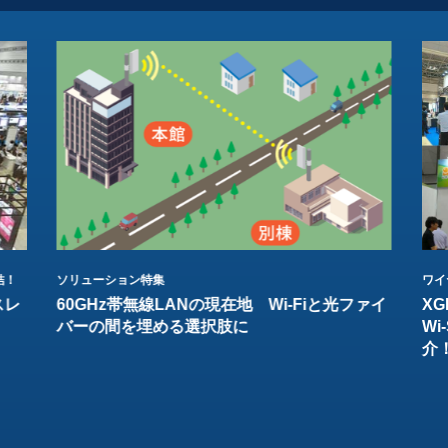
結！
ソリューション特集
ワイ
スレ
60GHz帯無線LANの現在地 Wi-Fiと光ファイ
XG
バーの間を埋める選択肢に
W
介