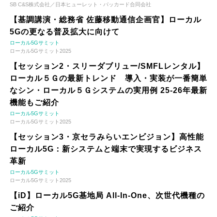
SB C&S株式会社／日本ヒューレット・パッカード合同会社
【基調講演・総務省 佐藤移動通信企画官】ローカル
5Gの更なる普及拡大に向けて
ローカル5Gサミット
ローカル5Gサミット2025
【セッション2・スリーダブリュー/SMFLレンタル】
ローカル５Ｇの最新トレンド 導入・実装が一番簡単
なシン・ローカル５Ｇシステムの実用例 25-26年最新
機能もご紹介
ローカル5Gサミット
ローカル5Gサミット2025
【セッション3・京セラみらいエンビジョン】高性能
ローカル5G：新システムと端末で実現するビジネス
革新
ローカル5Gサミット
ローカル5Gサミット2025
【iD】ローカル5G基地局 All-In-One、次世代機種の
ご紹介