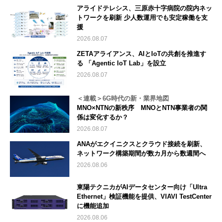
アライドテレシス、三原赤十字病院の院内ネッ
トワークを刷新 少人数運用でも安定稼働を支
援
2026.08.07
ZETAアライアンス、AIとIoTの共創を推進す
る 「Agentic IoT Lab」を設立
2026.08.07
＜連載＞6G時代の新・業界地図
MNO×NTNの新秩序 MNOとNTN事業者の関
係は変化するか？
2026.08.07
ANAがエクイニクスとクラウド接続を刷新、
ネットワーク構築期間が数カ月から数週間へ
2026.08.06
東陽テクニカがAIデータセンター向け「Ultra
Ethernet」検証機能を提供、VIAVI TestCenter
に機能追加
2026.08.06