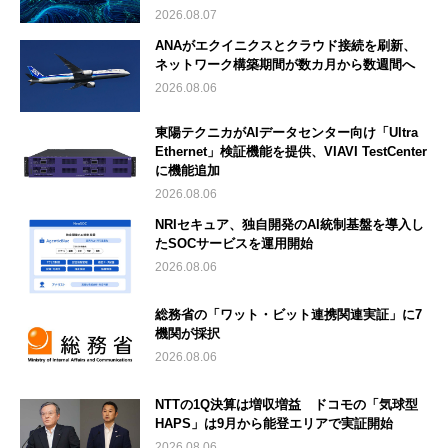
2026.08.07
ANAがエクイニクスとクラウド接続を刷新、
ネットワーク構築期間が数カ月から数週間へ
2026.08.06
東陽テクニカがAIデータセンター向け「Ultra
Ethernet」検証機能を提供、VIAVI TestCenter
に機能追加
2026.08.06
NRIセキュア、独自開発のAI統制基盤を導入し
たSOCサービスを運用開始
2026.08.06
総務省の「ワット・ビット連携関連実証」に7
機関が採択
2026.08.06
NTTの1Q決算は増収増益 ドコモの「気球型
HAPS」は9月から能登エリアで実証開始
2026.08.06