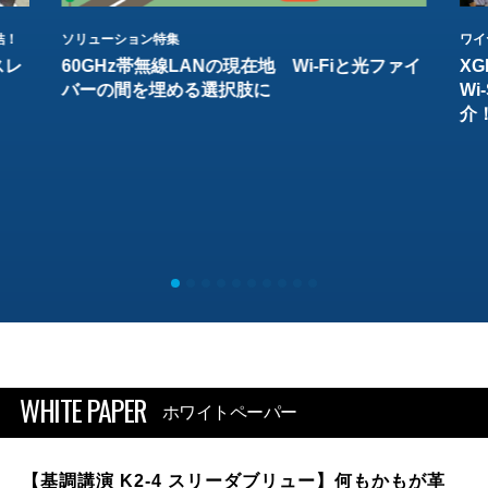
結！
ソリューション特集
ワイ
スレ
60GHz帯無線LANの現在地 Wi-Fiと光ファイ
XG
バーの間を埋める選択肢に
W
介
WHITE PAPER
ホワイトペーパー
【基調講演 K2-4 スリーダブリュー】何もかもが革