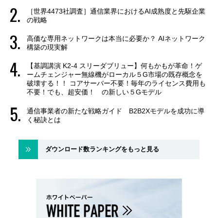
［世界4473社調査］通信業界におけるAI成熟度と先駆企業
の戦略
高価な専用ネットワークは本当に必要か？ AIネットワーク
構築の現実解
【基調講演 K2-4 スリーダブリュー】何もかもが革命！ゲ
ームチェンジャー無線機がローカル５G市場の既存概念を
破壊する！！ コアサーバー不要！毎年のライセンス費用も
不要！でも、超安価！ の新しい５Gモデル
通信事業者の新たな戦略ガイド B2B2Xモデルを成功に導
く秘訣とは
ダウンロード数ランキングをもっと見る