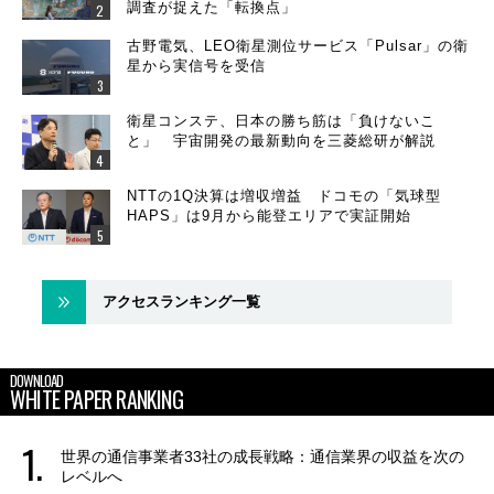
調査が捉えた「転換点」
古野電気、LEO衛星測位サービス「Pulsar」の衛
星から実信号を受信
衛星コンステ、日本の勝ち筋は「負けないこ
と」 宇宙開発の最新動向を三菱総研が解説
NTTの1Q決算は増収増益 ドコモの「気球型
HAPS」は9月から能登エリアで実証開始
アクセスランキング一覧
DOWNLOAD
WHITE PAPER RANKING
世界の通信事業者33社の成長戦略：通信業界の収益を次の
レベルへ