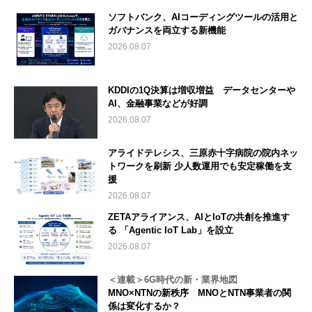
ソフトバンク、AIコーディングツールの活用と
ガバナンスを両立する新機能
2026.08.07
KDDIの1Q決算は増収増益 データセンターや
AI、金融事業などが好調
2026.08.07
アライドテレシス、三原赤十字病院の院内ネッ
トワークを刷新 少人数運用でも安定稼働を支
援
2026.08.07
ZETAアライアンス、AIとIoTの共創を推進す
る 「Agentic IoT Lab」を設立
2026.08.07
＜連載＞6G時代の新・業界地図
MNO×NTNの新秩序 MNOとNTN事業者の関
係は変化するか？