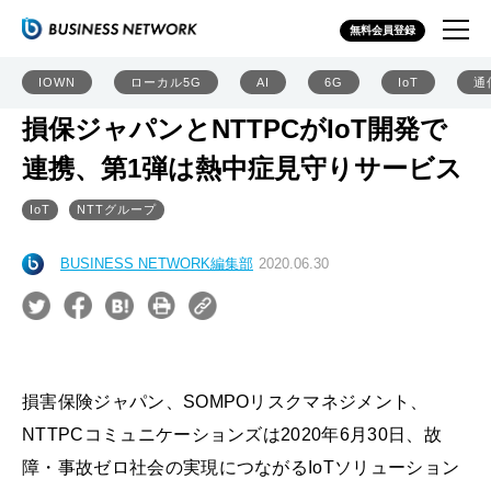
無料会員登録
IOWN
ローカル5G
AI
6G
IoT
通
損保ジャパンとNTTPCがIoT開発で
連携、第1弾は熱中症見守りサービス
IoT
NTTグループ
BUSINESS NETWORK編集部
2020.06.30
損害保険ジャパン、SOMPOリスクマネジメント、
NTTPCコミュニケーションズは2020年6月30日、故
障・事故ゼロ社会の実現につながるIoTソリューション