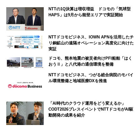
NTTの1Q決算は増収増益 ドコモの「気球型
HAPS」は9月から能登エリアで実証開始
NTTドコモビジネス、IOWN APNを活用したチ
リ銅鉱山の遠隔オペレーション高度化に向けた
実証
ドコモ、熊本地震の被災者向けPFI船舶「はく
おうⅡ」と八代港の通信環境を整備
NTTドコモビジネス、つがる総合病院のモバイ
ル環境整備と地域医療DXを推進
「AI時代のクラウド運用をどう変えるか」
CODT2026プレスイベントでNTTドコモがAI駆
動開発の成果を紹介