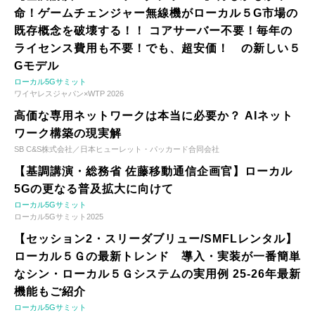
命！ゲームチェンジャー無線機がローカル５G市場の
既存概念を破壊する！！ コアサーバー不要！毎年の
ライセンス費用も不要！でも、超安価！ の新しい５
Gモデル
ローカル5Gサミット
ワイヤレスジャパン×WTP 2026
高価な専用ネットワークは本当に必要か？ AIネット
ワーク構築の現実解
SB C&S株式会社／日本ヒューレット・パッカード合同会社
【基調講演・総務省 佐藤移動通信企画官】ローカル
5Gの更なる普及拡大に向けて
ローカル5Gサミット
ローカル5Gサミット2025
【セッション2・スリーダブリュー/SMFLレンタル】
ローカル５Ｇの最新トレンド 導入・実装が一番簡単
なシン・ローカル５Ｇシステムの実用例 25-26年最新
機能もご紹介
ローカル5Gサミット