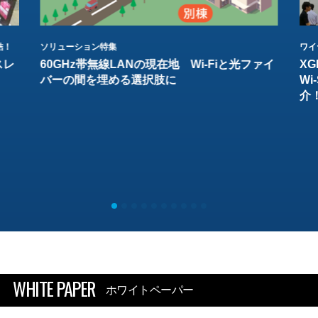
結！
ソリューション特集
ワイ
スレ
60GHz帯無線LANの現在地 Wi-Fiと光ファイ
XG
バーの間を埋める選択肢に
W
介
WHITE PAPER
ホワイトペーパー