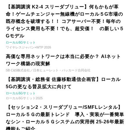
【基調講演 K2-4 スリーダブリュー】何もかもが革
命！ゲームチェンジャー無線機がローカル５G市場の
既存概念を破壊する！！ コアサーバー不要！毎年の
ライセンス費用も不要！でも、超安価！ の新しい５
Gモデル
ローカル5Gサミット
ワイヤレスジャパン×WTP 2026
高価な専用ネットワークは本当に必要か？ AIネット
ワーク構築の現実解
SB C&S株式会社／日本ヒューレット・パッカード合同会社
【基調講演・総務省 佐藤移動通信企画官】ローカル
5Gの更なる普及拡大に向けて
ローカル5Gサミット
ローカル5Gサミット2025
【セッション2・スリーダブリュー/SMFLレンタル】
ローカル５Ｇの最新トレンド 導入・実装が一番簡単
なシン・ローカル５Ｇシステムの実用例 25-26年最新
機能もご紹介