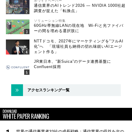
ホワイトペーパー
通信業界のAIトレンド2026 ― NVIDIA 1000社超
調査が捉えた「転換点」
ソリューション特集
60GHz帯無線LANの現在地 Wi-Fiと光ファイバ
ーの間を埋める選択肢に
NTTドコモ、2027年にマーケティングを“フルAI
化”へ 「現場社員も納得の切れ味鋭いAIエージ
ェント作る」
JR東日本、“新Suica”のデータ連携基盤に
Confluent採用
アクセスランキング一覧
DOWNLOAD
WHITE PAPER RANKING
世界の通信事業者33社の成長戦略：通信業界の収益を次の