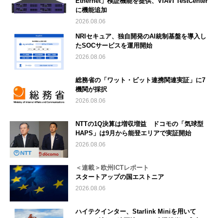
Ethernet」検証機能を提供、VIAVI TestCenter
に機能追加
2026.08.06
NRIセキュア、独自開発のAI統制基盤を導入し
たSOCサービスを運用開始
2026.08.06
総務省の「ワット・ビット連携関連実証」に7
機関が採択
2026.08.06
NTTの1Q決算は増収増益 ドコモの「気球型
HAPS」は9月から能登エリアで実証開始
2026.08.06
＜連載＞欧州ICTレポート
スタートアップの国エストニア
2026.08.06
ハイテクインター、Starlink Miniを用いて