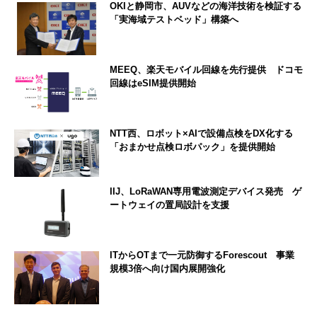
OKIと静岡市、AUVなどの海洋技術を検証する
「実海域テストベッド」構築へ
MEEQ、楽天モバイル回線を先行提供 ドコモ
回線はeSIM提供開始
NTT西、ロボット×AIで設備点検をDX化する
「おまかせ点検ロボパック」を提供開始
IIJ、LoRaWAN専用電波測定デバイス発売 ゲ
ートウェイの置局設計を支援
ITからOTまで一元防御するForescout 事業
規模3倍へ向け国内展開強化