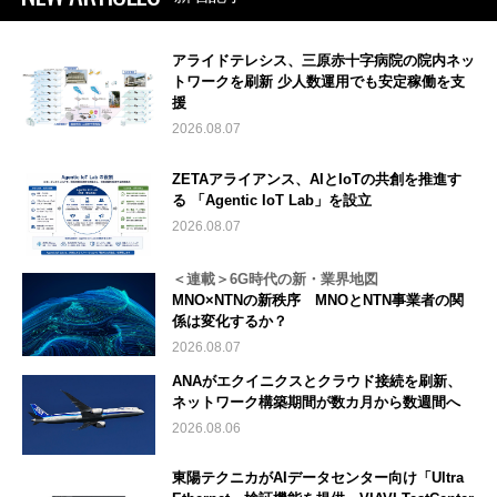
アライドテレシス、三原赤十字病院の院内ネッ
トワークを刷新 少人数運用でも安定稼働を支
援
2026.08.07
ZETAアライアンス、AIとIoTの共創を推進す
る 「Agentic IoT Lab」を設立
2026.08.07
＜連載＞6G時代の新・業界地図
MNO×NTNの新秩序 MNOとNTN事業者の関
係は変化するか？
2026.08.07
ANAがエクイニクスとクラウド接続を刷新、
ネットワーク構築期間が数カ月から数週間へ
2026.08.06
東陽テクニカがAIデータセンター向け「Ultra