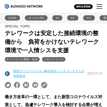
無料会員登録
IOWN
ローカル5G
AI
6G
IoT
通
SPECIAL TOPIC
テレワークは安定した接続環境の整
備から 負荷をかけないテレワーク
環境で一人情シスを支援
ネットワーク運用・監視
リモートワーク
提供◎リコージャパン株式会社／シスコシステムズ
2020.04.23
合同会社
働き方改革の一環として、また新型コロナウイルス対
策として、急遽テレワーク導入を検討する企業が増え