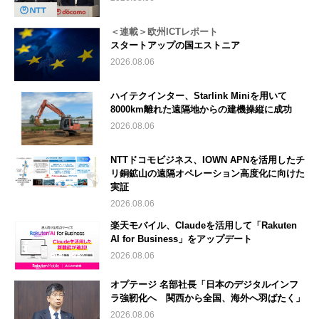
＜連載＞欧州ICTレポート
スタートアップの国エストニア
2026.08.06
ハイテクインター、Starlink Miniを用いて
8000km離れた遠隔地からの建機操縦に成功
2026.08.06
NTTドコモビジネス、IOWN APNを活用したチ
リ銅鉱山の遠隔オペレーション高度化に向けた
実証
2026.08.06
楽天モバイル、Claudeを活用して「Rakuten
AI for Business」をアップデート
2026.08.06
オプテージ 名部社長「日本のデジタルインフ
ラ強靭化へ 関西から全国、海外へ羽ばたく」
2026.08.06