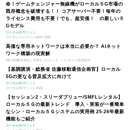
命！ゲームチェンジャー無線機がローカル５G市場の
既存概念を破壊する！！ コアサーバー不要！毎年の
ライセンス費用も不要！でも、超安価！ の新しい５
Gモデル
ローカル5Gサミット
ワイヤレスジャパン×WTP 2026
高価な専用ネットワークは本当に必要か？ AIネット
ワーク構築の現実解
SB C&S株式会社／日本ヒューレット・パッカード合同会社
【基調講演・総務省 佐藤移動通信企画官】ローカル
5Gの更なる普及拡大に向けて
ローカル5Gサミット
ローカル5Gサミット2025
【セッション2・スリーダブリュー/SMFLレンタル】
ローカル５Ｇの最新トレンド 導入・実装が一番簡単
なシン・ローカル５Ｇシステムの実用例 25-26年最新
機能もご紹介
ローカル5Gサミット