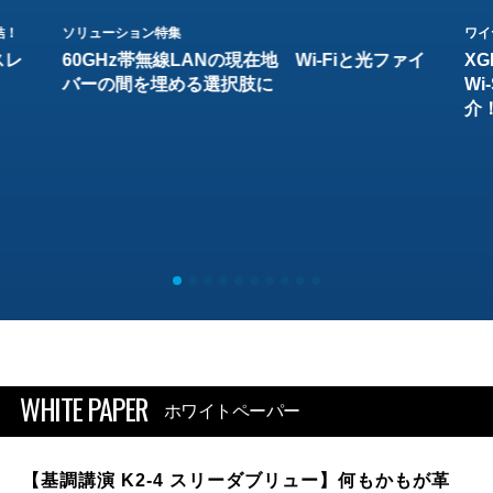
結！
ソリューション特集
ワイ
スレ
60GHz帯無線LANの現在地 Wi-Fiと光ファイ
XG
バーの間を埋める選択肢に
W
介
WHITE PAPER
ホワイトペーパー
【基調講演 K2-4 スリーダブリュー】何もかもが革