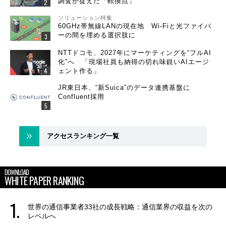
調査が捉えた「転換点」
ソリューション特集
60GHz帯無線LANの現在地 Wi-Fiと光ファイバ
ーの間を埋める選択肢に
NTTドコモ、2027年にマーケティングを“フルAI
化”へ 「現場社員も納得の切れ味鋭いAIエージ
ェント作る」
JR東日本、“新Suica”のデータ連携基盤に
Confluent採用
アクセスランキング一覧
DOWNLOAD
WHITE PAPER RANKING
世界の通信事業者33社の成長戦略：通信業界の収益を次の
レベルへ