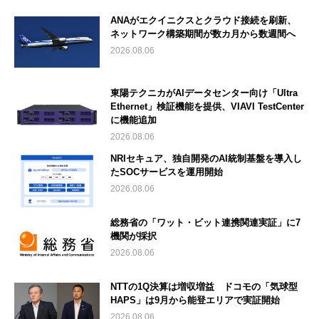
ANAがエクイニクスとクラウド接続を刷新、
ネットワーク構築期間が数カ月から数週間へ
2026.08.06
東陽テクニカがAIデータセンター向け「Ultra
Ethernet」検証機能を提供、VIAVI TestCenter
に機能追加
2026.08.06
NRIセキュア、独自開発のAI統制基盤を導入し
たSOCサービスを運用開始
2026.08.06
総務省の「ワット・ビット連携関連実証」に7
機関が採択
2026.08.06
NTTの1Q決算は増収増益 ドコモの「気球型
HAPS」は9月から能登エリアで実証開始
2026.08.06