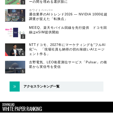
ーの間を埋める選択肢に
ホワイトペーパー
通信業界のAIトレンド2026 ― NVIDIA 1000社超
調査が捉えた「転換点」
MEEQ、楽天モバイル回線を先行提供 ドコモ回
線はeSIM提供開始
NTTドコモ、2027年にマーケティングを“フルAI
化”へ 「現場社員も納得の切れ味鋭いAIエージ
ェント作る」
古野電気、LEO衛星測位サービス「Pulsar」の衛
星から実信号を受信
アクセスランキング一覧
DOWNLOAD
WHITE PAPER RANKING