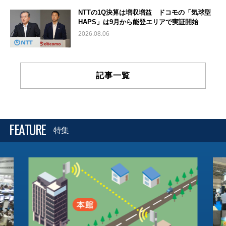
NTTの1Q決算は増収増益 ドコモの「気球型
HAPS」は9月から能登エリアで実証開始
2026.08.06
記事一覧
FEATURE
特集