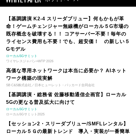
【基調講演 K2-4 スリーダブリュー】何もかもが革
命！ゲームチェンジャー無線機がローカル５G市場の
既存概念を破壊する！！ コアサーバー不要！毎年の
ライセンス費用も不要！でも、超安価！ の新しい５
Gモデル
ローカル5Gサミット
ワイヤレスジャパン×WTP 2026
高価な専用ネットワークは本当に必要か？ AIネット
ワーク構築の現実解
SB C&S株式会社／日本ヒューレット・パッカード合同会社
【基調講演・総務省 佐藤移動通信企画官】ローカル
5Gの更なる普及拡大に向けて
ローカル5Gサミット
ローカル5Gサミット2025
【セッション2・スリーダブリュー/SMFLレンタル】
ローカル５Ｇの最新トレンド 導入・実装が一番簡単