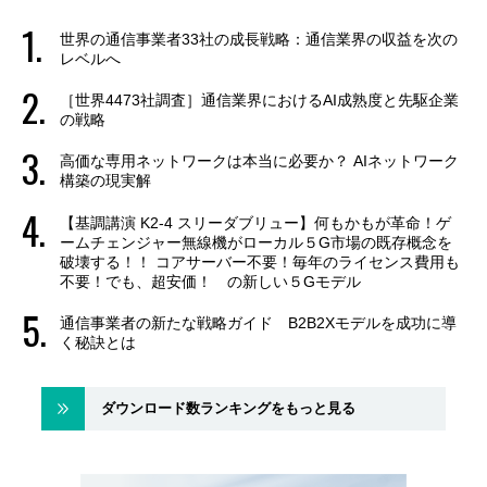
世界の通信事業者33社の成長戦略：通信業界の収益を次の
レベルへ
［世界4473社調査］通信業界におけるAI成熟度と先駆企業
の戦略
高価な専用ネットワークは本当に必要か？ AIネットワーク
構築の現実解
【基調講演 K2-4 スリーダブリュー】何もかもが革命！ゲ
ームチェンジャー無線機がローカル５G市場の既存概念を
破壊する！！ コアサーバー不要！毎年のライセンス費用も
不要！でも、超安価！ の新しい５Gモデル
通信事業者の新たな戦略ガイド B2B2Xモデルを成功に導
く秘訣とは
ダウンロード数ランキングをもっと見る