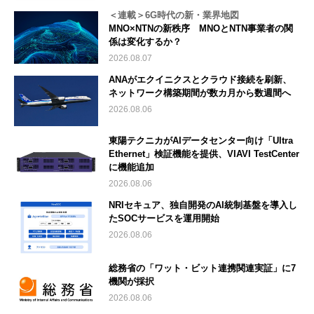
＜連載＞6G時代の新・業界地図
MNO×NTNの新秩序 MNOとNTN事業者の関
係は変化するか？
2026.08.07
ANAがエクイニクスとクラウド接続を刷新、
ネットワーク構築期間が数カ月から数週間へ
2026.08.06
東陽テクニカがAIデータセンター向け「Ultra
Ethernet」検証機能を提供、VIAVI TestCenter
に機能追加
2026.08.06
NRIセキュア、独自開発のAI統制基盤を導入し
たSOCサービスを運用開始
2026.08.06
総務省の「ワット・ビット連携関連実証」に7
機関が採択
2026.08.06