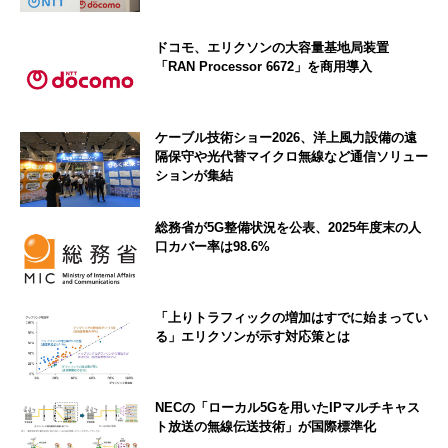
ドコモ、エリクソンの大容量基地局装置
「RAN Processor 6672」を商用導入
ケーブル技術ショー2026、洋上風力設備の遠
隔保守や光代替マイクロ無線など通信ソリュー
ションが集結
総務省が5G整備状況を公表、2025年度末の人
口カバー率は98.6%
「上りトラフィックの増加はすでに始まってい
る」エリクソンが示す対応策とは
NECの「ローカル5Gを用いたIPマルチキャス
ト放送の無線伝送技術」が国際標準化