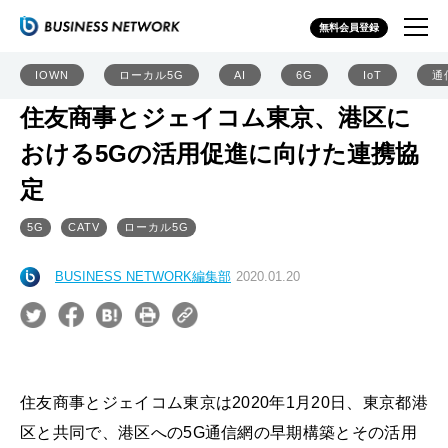
無料会員登録
IOWN
ローカル5G
AI
6G
IoT
通
住友商事とジェイコム東京、港区に
おける5Gの活用促進に向けた連携協
定
5G
CATV
ローカル5G
BUSINESS NETWORK編集部
2020.01.20
住友商事とジェイコム東京は2020年1月20日、東京都港
区と共同で、港区への5G通信網の早期構築とその活用