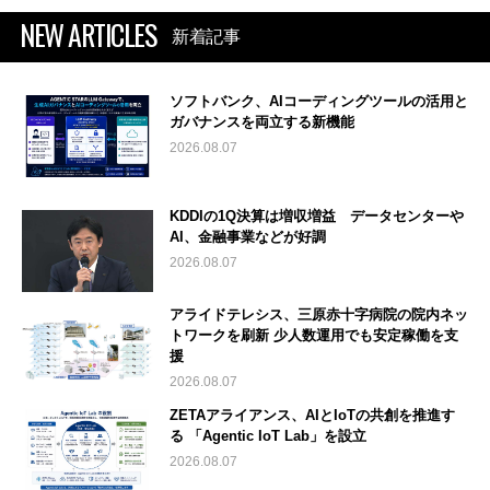
NEW ARTICLES
新着記事
ソフトバンク、AIコーディングツールの活用と
ガバナンスを両立する新機能
2026.08.07
KDDIの1Q決算は増収増益 データセンターや
AI、金融事業などが好調
2026.08.07
アライドテレシス、三原赤十字病院の院内ネッ
トワークを刷新 少人数運用でも安定稼働を支
援
2026.08.07
ZETAアライアンス、AIとIoTの共創を推進す
る 「Agentic IoT Lab」を設立
2026.08.07