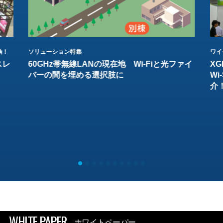
結！
ソリューション特集
ワイ
スレ
60GHz帯無線LANの現在地 Wi-Fiと光ファイ
XG
バーの間を埋める選択肢に
W
介
WHITE PAPER
ホワイトペーパー