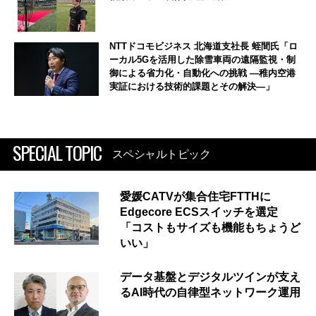
NTTドコモビジネス 北海道支社長 蛭間氏「ロ
ーカル5Gを活用した除雪車両の遠隔監視・制
御による省力化・自動化への挑戦 ―稚内空港
実証における技術的課題とその解決―」
SPECIAL TOPIC
スペシャルトピック
愛媛CATVが集合住宅FTTHに
Edgecore ECSスイッチを選定
「コストもサイズも機能もちょうど
いい」
データ基盤とデジタルツインが支え
るAI時代の自律型ネットワーク運用