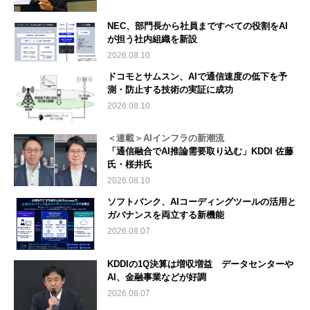
NEC、部門長から社員まですべての役割をAI
が担う社内組織を新設
2026.08.10
ドコモとサムスン、AIで通信速度の低下を予
測・防止する技術の実証に成功
2026.08.10
＜連載＞AIインフラの新潮流
「通信融合でAI推論需要取り込む」KDDI 佐藤
氏・桜井氏
2026.08.10
ソフトバンク、AIコーディングツールの活用と
ガバナンスを両立する新機能
2026.08.07
KDDIの1Q決算は増収増益 データセンターや
AI、金融事業などが好調
2026.08.07