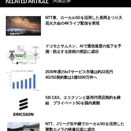
関連記事
NTT東、ローカル5Gを活用した長岡まつり大
花火大会の4Kライブ配信を実現
ドコモとサムスン、AIで通信速度の低下を予
測・防止する技術の実証に成功
2030年度のIoTサービス市場は約22兆円
4G/5G契約数は1億5200万件へ
SB C&S、エリクソンと販売代理店契約を締
結 プライベート5Gを国内展開
NTT、Jリーグ生中継でローカル5Gを活用した
複数カメラの映像伝送に成功