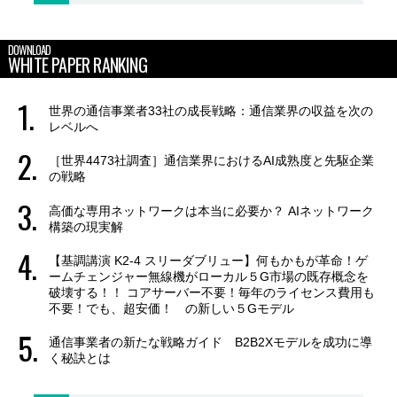
DOWNLOAD
WHITE PAPER RANKING
世界の通信事業者33社の成長戦略：通信業界の収益を次の
レベルへ
［世界4473社調査］通信業界におけるAI成熟度と先駆企業
の戦略
高価な専用ネットワークは本当に必要か？ AIネットワーク
構築の現実解
【基調講演 K2-4 スリーダブリュー】何もかもが革命！ゲ
ームチェンジャー無線機がローカル５G市場の既存概念を
破壊する！！ コアサーバー不要！毎年のライセンス費用も
不要！でも、超安価！ の新しい５Gモデル
通信事業者の新たな戦略ガイド B2B2Xモデルを成功に導
く秘訣とは