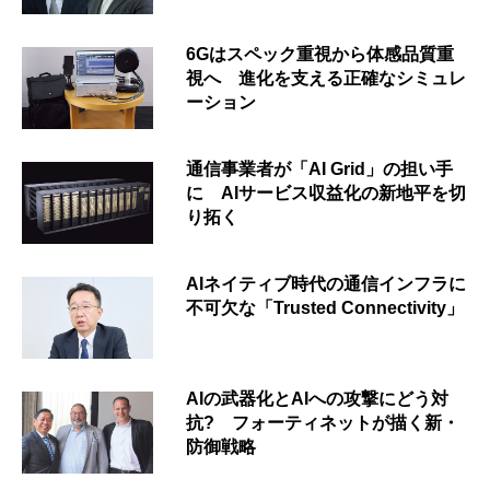
6Gはスペック重視から体感品質重
視へ 進化を支える正確なシミュレ
ーション
通信事業者が「AI Grid」の担い手
に AIサービス収益化の新地平を切
り拓く
AIネイティブ時代の通信インフラに
不可欠な「Trusted Connectivity」
AIの武器化とAIへの攻撃にどう対
抗? フォーティネットが描く新・
防御戦略