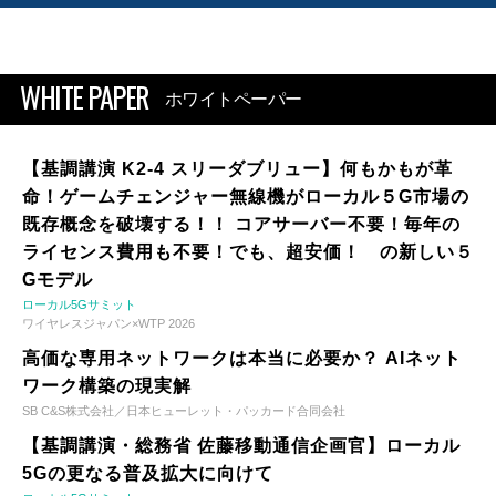
WHITE PAPER
ホワイトペーパー
【基調講演 K2-4 スリーダブリュー】何もかもが革
命！ゲームチェンジャー無線機がローカル５G市場の
既存概念を破壊する！！ コアサーバー不要！毎年の
ライセンス費用も不要！でも、超安価！ の新しい５
Gモデル
ローカル5Gサミット
ワイヤレスジャパン×WTP 2026
高価な専用ネットワークは本当に必要か？ AIネット
ワーク構築の現実解
SB C&S株式会社／日本ヒューレット・パッカード合同会社
【基調講演・総務省 佐藤移動通信企画官】ローカル
5Gの更なる普及拡大に向けて