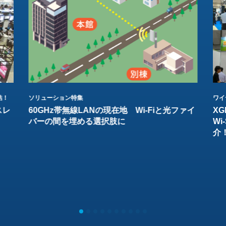
結！
ソリューション特集
ワイ
スレ
60GHz帯無線LANの現在地 Wi-Fiと光ファイ
XG
バーの間を埋める選択肢に
W
介