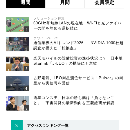
週間
月間
会員限定
ソリューション特集
60GHz帯無線LANの現在地 Wi-Fiと光ファイバ
ーの間を埋める選択肢に
ホワイトペーパー
通信業界のAIトレンド2026 ― NVIDIA 1000社超
調査が捉えた「転換点」
楽天モバイルの設備投資の進捗状況は？ 日本版
Starlink「J-LEO」の構築にも意欲
古野電気、LEO衛星測位サービス「Pulsar」の衛
星から実信号を受信
衛星コンステ、日本の勝ち筋は「負けないこ
と」 宇宙開発の最新動向を三菱総研が解説
アクセスランキング一覧