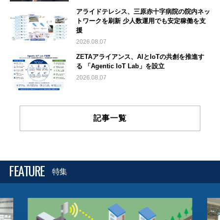
アライドテレシス、三原赤十字病院の院内ネッ
トワークを刷新 少人数運用でも安定稼働を支
援
2026.08.07
ZETAアライアンス、AIとIoTの共創を推進す
る 「Agentic IoT Lab」を設立
2026.08.07
記事一覧
FEATURE
特集