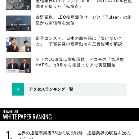
通信業界のAIトレンド2026 ― NVIDIA 1000社超
調査が捉えた「転換点」
古野電気、LEO衛星測位サービス「Pulsar」の衛
星から実信号を受信
衛星コンステ、日本の勝ち筋は「負けないこ
と」 宇宙開発の最新動向を三菱総研が解説
NTTの1Q決算は増収増益 ドコモの「気球型
HAPS」は9月から能登エリアで実証開始
アクセスランキング一覧
DOWNLOAD
WHITE PAPER RANKING
世界の通信事業者33社の成長戦略：通信業界の収益を次の
レベルへ