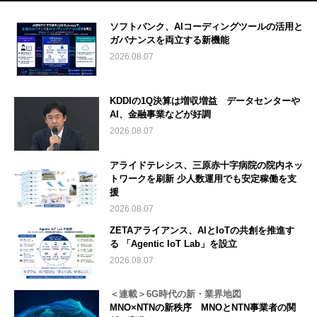
ソフトバンク、AIコーディングツールの活用と
ガバナンスを両立する新機能
2026.08.07
KDDIの1Q決算は増収増益 データセンターや
AI、金融事業などが好調
2026.08.07
アライドテレシス、三原赤十字病院の院内ネッ
トワークを刷新 少人数運用でも安定稼働を支
援
2026.08.07
ZETAアライアンス、AIとIoTの共創を推進す
る 「Agentic IoT Lab」を設立
2026.08.07
＜連載＞6G時代の新・業界地図
MNO×NTNの新秩序 MNOとNTN事業者の関