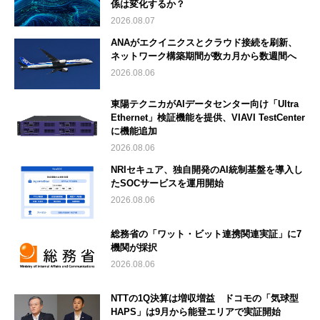
係は変化するか？
2026.08.07
ANAがエクイニクスとクラウド接続を刷新、
ネットワーク構築期間が数カ月から数週間へ
2026.08.06
東陽テクニカがAIデータセンター向け「Ultra
Ethernet」検証機能を提供、VIAVI TestCenter
に機能追加
2026.08.06
NRIセキュア、独自開発のAI統制基盤を導入し
たSOCサービスを運用開始
2026.08.06
総務省の「ワット・ビット連携関連実証」に7
機関が採択
2026.08.06
NTTの1Q決算は増収増益 ドコモの「気球型
HAPS」は9月から能登エリアで実証開始