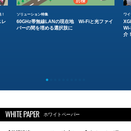
結！
ソリューション特集
ワイ
スレ
60GHz帯無線LANの現在地 Wi-Fiと光ファイ
XG
バーの間を埋める選択肢に
W
介
WHITE PAPER
ホワイトペーパー