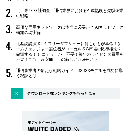
［世界4473社調査］通信業界におけるAI成熟度と先駆企業
の戦略
高価な専用ネットワークは本当に必要か？ AIネットワーク
構築の現実解
【基調講演 K2-4 スリーダブリュー】何もかもが革命！ゲ
ームチェンジャー無線機がローカル５G市場の既存概念を
破壊する！！ コアサーバー不要！毎年のライセンス費用も
不要！でも、超安価！ の新しい５Gモデル
通信事業者の新たな戦略ガイド B2B2Xモデルを成功に導
く秘訣とは
ダウンロード数ランキングをもっと見る