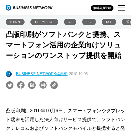
無料会員登録
IOWN
ローカル5G
AI
6G
IoT
通
凸版印刷がソフトバンクと提携、ス
マートフォン活用の企業向けソリュ
ーションのワンストップ提供を開始
BUSINESS NETWORK編集部
2010.10.06
凸版印刷は2010年10月6日、スマートフォンやタブレッ
ト端末を活用した法人向けサービス提供で、ソフトバン
クテレコムおよびソフトバンクモバイルと提携すると発