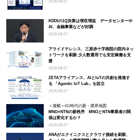
2026.08.07
KDDIの1Q決算は増収増益 データセンターや
AI、金融事業などが好調
2026.08.07
アライドテレシス、三原赤十字病院の院内ネッ
トワークを刷新 少人数運用でも安定稼働を支
援
2026.08.07
ZETAアライアンス、AIとIoTの共創を推進す
る 「Agentic IoT Lab」を設立
2026.08.07
＜連載＞6G時代の新・業界地図
MNO×NTNの新秩序 MNOとNTN事業者の関
係は変化するか？
2026.08.07
ANAがエクイニクスとクラウド接続を刷新、