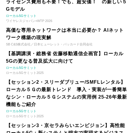
ライセンス費用も不要！でも、超安価！ の新しい５
Gモデル
ローカル5Gサミット
ワイヤレスジャパン×WTP 2026
高価な専用ネットワークは本当に必要か？ AIネット
ワーク構築の現実解
SB C&S株式会社／日本ヒューレット・パッカード合同会社
【基調講演・総務省 佐藤移動通信企画官】ローカル
5Gの更なる普及拡大に向けて
ローカル5Gサミット
ローカル5Gサミット2025
【セッション2・スリーダブリュー/SMFLレンタル】
ローカル５Ｇの最新トレンド 導入・実装が一番簡単
なシン・ローカル５Ｇシステムの実用例 25-26年最新
機能もご紹介
ローカル5Gサミット
ローカル5Gサミット2025
【セッション3・京セラみらいエンビジョン】高性能
ローカル5G：新システムと端末で実現するビジネス