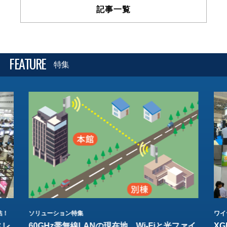
記事一覧
FEATURE
特集
結！
ソリューション特集
ワイ
スレ
60GHz帯無線LANの現在地 Wi-Fiと光ファイ
XG