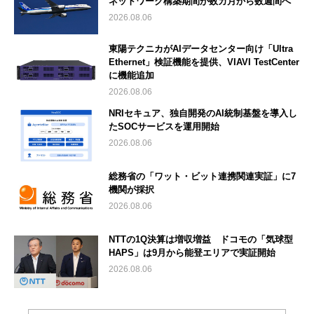
ネットワーク構築期間が数カ月から数週間へ
2026.08.06
東陽テクニカがAIデータセンター向け「Ultra
Ethernet」検証機能を提供、VIAVI TestCenter
に機能追加
2026.08.06
NRIセキュア、独自開発のAI統制基盤を導入し
たSOCサービスを運用開始
2026.08.06
総務省の「ワット・ビット連携関連実証」に7
機関が採択
2026.08.06
NTTの1Q決算は増収増益 ドコモの「気球型
HAPS」は9月から能登エリアで実証開始
2026.08.06