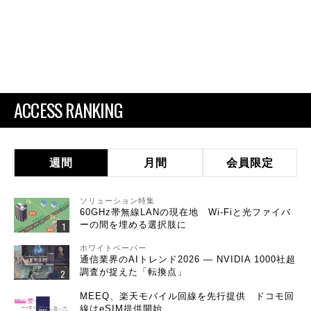
ACCESS RANKING
週間
月間
会員限定
ソリューション特集
60GHz帯無線LANの現在地 Wi-Fiと光ファイバ
ーの間を埋める選択肢に
ホワイトペーパー
通信業界のAIトレンド2026 ― NVIDIA 1000社超
調査が捉えた「転換点」
MEEQ、楽天モバイル回線を先行提供 ドコモ回
線はeSIM提供開始