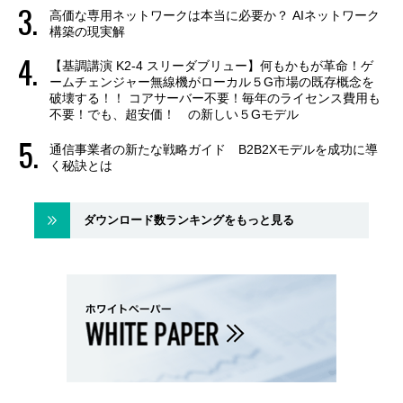
高価な専用ネットワークは本当に必要か？ AIネットワーク
構築の現実解
【基調講演 K2-4 スリーダブリュー】何もかもが革命！ゲ
ームチェンジャー無線機がローカル５G市場の既存概念を
破壊する！！ コアサーバー不要！毎年のライセンス費用も
不要！でも、超安価！ の新しい５Gモデル
通信事業者の新たな戦略ガイド B2B2Xモデルを成功に導
く秘訣とは
ダウンロード数ランキングをもっと見る