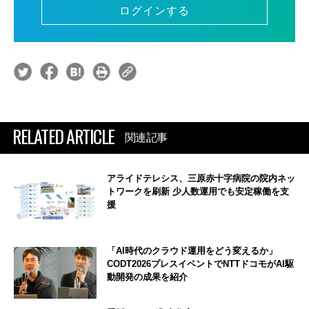
ログインする
RELATED ARTICLE
関連記事
アライドテレシス、三原赤十字病院の院内ネッ
トワークを刷新 少人数運用でも安定稼働を支
援
「AI時代のクラウド運用をどう変えるか」
CODT2026プレスイベントでNTTドコモがAI駆
動開発の成果を紹介