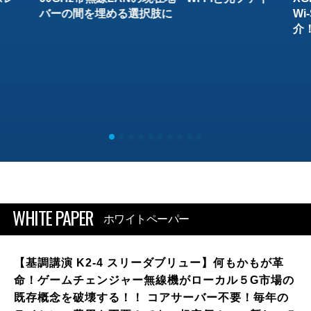
バーの間を埋める選択肢に
W
介
WHITE PAPER
ホワイトペーパー
【基調講演 K2-4 スリーダブリュー】何もかもが革
命！ゲームチェンジャー無線機がローカル５G市場の
既存概念を破壊する！！ コアサーバー不要！毎年の