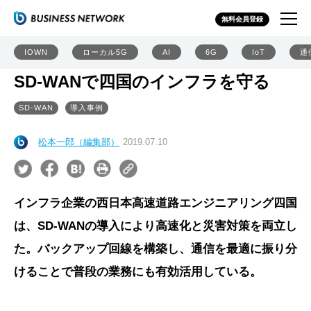
無料会員登録
IOWN
ローカル5G
AI
6G
IoT
通
SD-WANで四国のインフラを守る
SD-WAN
導入事例
松本一郎（編集部）
2019.07.10
インフラ企業の西日本高速道路エンジニアリング四国
は、SD-WANの導入により高速化と災害対策を両立し
た。バックアップ回線を構築し、通信を最適に振り分
けることで普段の業務にも有効活用している。