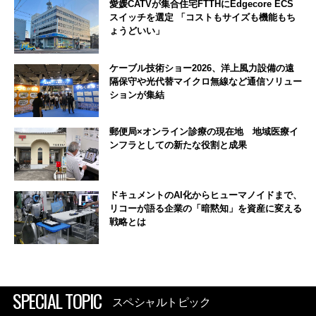
愛媛CATVが集合住宅FTTHにEdgecore ECS
スイッチを選定 「コストもサイズも機能もち
ょうどいい」
ケーブル技術ショー2026、洋上風力設備の遠
隔保守や光代替マイクロ無線など通信ソリュー
ションが集結
郵便局×オンライン診療の現在地 地域医療イ
ンフラとしての新たな役割と成果
ドキュメントのAI化からヒューマノイドまで、
リコーが語る企業の「暗黙知」を資産に変える
戦略とは
SPECIAL TOPIC
スペシャルトピック