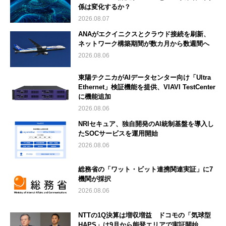
係は変化するか？
2026.08.07
ANAがエクイニクスとクラウド接続を刷新、
ネットワーク構築期間が数カ月から数週間へ
2026.08.06
東陽テクニカがAIデータセンター向け「Ultra
Ethernet」検証機能を提供、VIAVI TestCenter
に機能追加
2026.08.06
NRIセキュア、独自開発のAI統制基盤を導入し
たSOCサービスを運用開始
2026.08.06
総務省の「ワット・ビット連携関連実証」に7
機関が採択
2026.08.06
NTTの1Q決算は増収増益 ドコモの「気球型
HAPS」は9月から能登エリアで実証開始