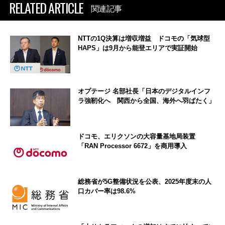
RELATED ARTICLE
関連記事
NTTの1Q決算は増収増益 ドコモの「気球型
HAPS」は9月から能登エリアで実証開始
オプテージ 名部社長「日本のデジタルインフ
ラ強靭化へ 関西から全国、海外へ羽ばたく」
ドコモ、エリクソンの大容量基地局装置
「RAN Processor 6672」を商用導入
総務省が5G整備状況を公表、2025年度末の人
口カバー率は98.6%