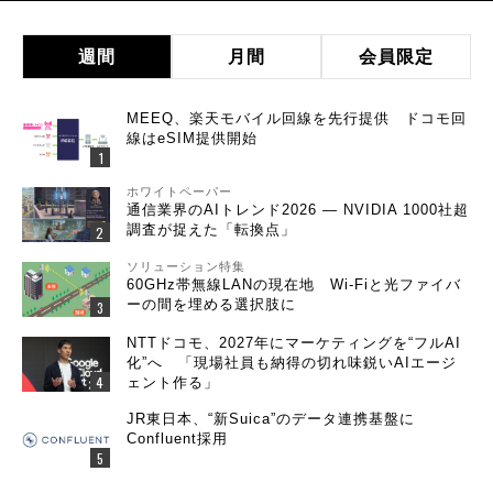
週間
月間
会員限定
MEEQ、楽天モバイル回線を先行提供 ドコモ回
線はeSIM提供開始
ホワイトペーパー
通信業界のAIトレンド2026 ― NVIDIA 1000社超
調査が捉えた「転換点」
ソリューション特集
60GHz帯無線LANの現在地 Wi-Fiと光ファイバ
ーの間を埋める選択肢に
NTTドコモ、2027年にマーケティングを“フルAI
化”へ 「現場社員も納得の切れ味鋭いAIエージ
ェント作る」
JR東日本、“新Suica”のデータ連携基盤に
Confluent採用