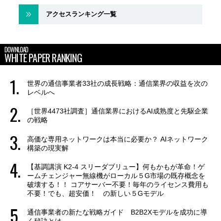
アクセスランキング一覧
DOWNLOAD
WHITE PAPER RANKING
世界の通信事業者33社の成長戦略：通信業界の収益を次の
レベルへ
［世界4473社調査］通信業界におけるAI成熟度と先駆企業
の戦略
高価な専用ネットワークは本当に必要か？ AIネットワーク
構築の現実解
【基調講演 K2-4 スリーダブリュー】何もかもが革命！ゲ
ームチェンジャー無線機がローカル５G市場の既存概念を
破壊する！！ コアサーバー不要！毎年のライセンス費用も
不要！でも、超安価！ の新しい５Gモデル
通信事業者の新たな戦略ガイド B2B2Xモデルを成功に導