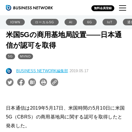
無料会員登録
IOWN
ローカル5G
AI
6G
IoT
通
米国5Gの商用基地局設置――日本通
信が認可を取得
5G
MVNO
BUSINESS NETWORK編集部
2019.05.17
日本通信は2019年5月17日、米国時間の5月10日に米国
5G（CBRS）の商用基地局に関する認可を取得したと
発表した。