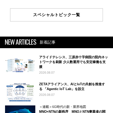
スペシャルトピック一覧
NEW ARTICLES
新着記事
アライドテレシス、三原赤十字病院の院内ネッ
トワークを刷新 少人数運用でも安定稼働を支
援
2026.08.07
ZETAアライアンス、AIとIoTの共創を推進す
る 「Agentic IoT Lab」を設立
2026.08.07
＜連載＞6G時代の新・業界地図
MNO×NTNの新秩序 MNOとNTN事業者の関