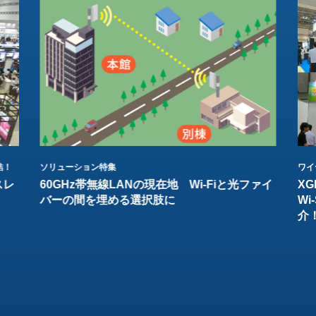
結！
ソリューション特集
ワイ
スレ
60GHz帯無線LANの現在地 Wi-Fiと光ファイ
XG
バーの間を埋める選択肢に
W
介