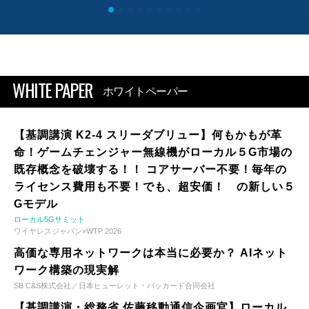
WHITE PAPER
ホワイトペーパー
【基調講演 K2-4 スリーダブリュー】何もかもが革
命！ゲームチェンジャー無線機がローカル５G市場の
既存概念を破壊する！！ コアサーバー不要！毎年の
ライセンス費用も不要！でも、超安価！ の新しい５
Gモデル
ローカル5Gサミット
ワイヤレスジャパン×WTP 2026
高価な専用ネットワークは本当に必要か？ AIネット
ワーク構築の現実解
SB C&S株式会社／日本ヒューレット・パッカード合同会社
【基調講演・総務省 佐藤移動通信企画官】ローカル