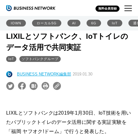
無料会員登録
IOWN
ローカル5G
AI
6G
IoT
通
LIXILとソフトバンク、IoTトイレの
データ活用で共同実証
IoT
ソフトバンクグループ
BUSINESS NETWORK編集部
2019.01.30
LIXILとソフトバンクは2019年1月30日、IoT技術を用い
たパブリックトイレのデータ活用に関する実証実験を
「福岡 ヤフオク!ドーム」で行うと発表した。