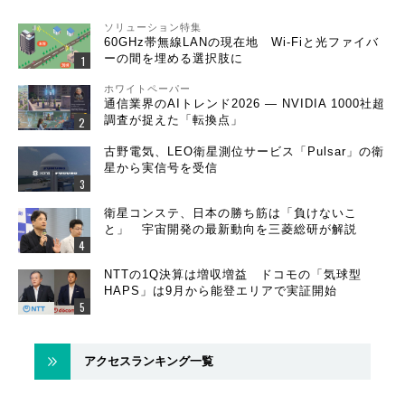
ソリューション特集
60GHz帯無線LANの現在地 Wi-Fiと光ファイバ
ーの間を埋める選択肢に
ホワイトペーパー
通信業界のAIトレンド2026 ― NVIDIA 1000社超
調査が捉えた「転換点」
古野電気、LEO衛星測位サービス「Pulsar」の衛
星から実信号を受信
衛星コンステ、日本の勝ち筋は「負けないこ
と」 宇宙開発の最新動向を三菱総研が解説
NTTの1Q決算は増収増益 ドコモの「気球型
HAPS」は9月から能登エリアで実証開始
アクセスランキング一覧