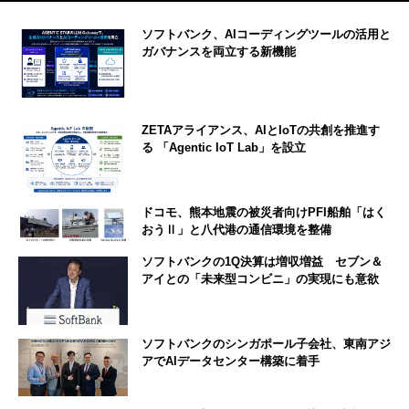
ソフトバンク、AIコーディングツールの活用と
ガバナンスを両立する新機能
ZETAアライアンス、AIとIoTの共創を推進す
る 「Agentic IoT Lab」を設立
ドコモ、熊本地震の被災者向けPFI船舶「はく
おうⅡ」と八代港の通信環境を整備
ソフトバンクの1Q決算は増収増益 セブン＆
アイとの「未来型コンビニ」の実現にも意欲
ソフトバンクのシンガポール子会社、東南アジ
アでAIデータセンター構築に着手