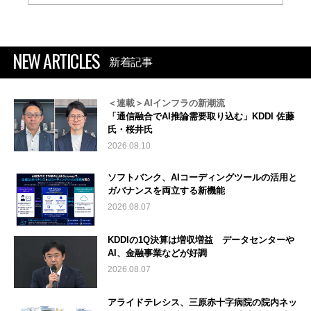
NEW ARTICLES
新着記事
＜連載＞AIインフラの新潮流
「通信融合でAI推論需要取り込む」KDDI 佐藤
氏・桜井氏
2026.08.10
ソフトバンク、AIコーディングツールの活用と
ガバナンスを両立する新機能
2026.08.07
KDDIの1Q決算は増収増益 データセンターや
AI、金融事業などが好調
2026.08.07
アライドテレシス、三原赤十字病院の院内ネッ