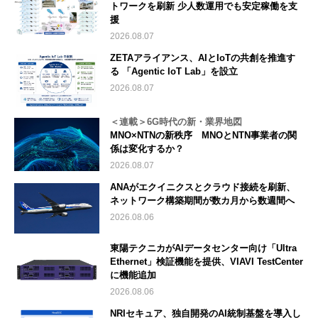
トワークを刷新 少人数運用でも安定稼働を支
援
2026.08.07
ZETAアライアンス、AIとIoTの共創を推進す
る 「Agentic IoT Lab」を設立
2026.08.07
＜連載＞6G時代の新・業界地図
MNO×NTNの新秩序 MNOとNTN事業者の関
係は変化するか？
2026.08.07
ANAがエクイニクスとクラウド接続を刷新、
ネットワーク構築期間が数カ月から数週間へ
2026.08.06
東陽テクニカがAIデータセンター向け「Ultra
Ethernet」検証機能を提供、VIAVI TestCenter
に機能追加
2026.08.06
NRIセキュア、独自開発のAI統制基盤を導入し