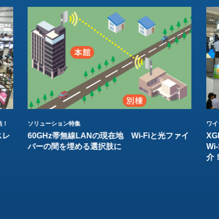
結！
ソリューション特集
ワイ
スレ
60GHz帯無線LANの現在地 Wi-Fiと光ファイ
XG
バーの間を埋める選択肢に
W
介