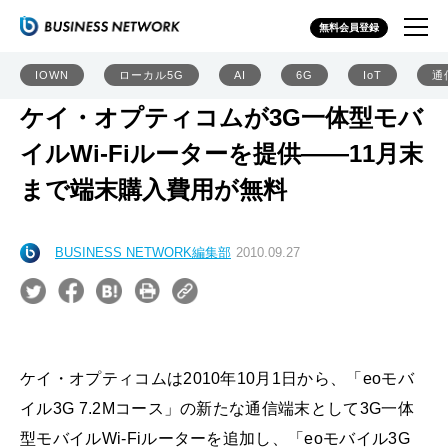
無料会員登録
IOWN
ローカル5G
AI
6G
IoT
通
ケイ・オプティコムが3G一体型モバ
イルWi-Fiルーターを提供――11月末
まで端末購入費用が無料
BUSINESS NETWORK編集部
2010.09.27
ケイ・オプティコムは2010年10月1日から、「eoモバ
イル3G 7.2Mコース」の新たな通信端末として3G一体
型モバイルWi-Fiルーターを追加し、「eoモバイル3G