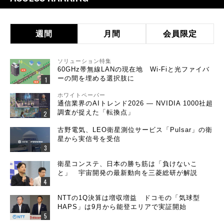
週間
月間
会員限定
ソリューション特集
60GHz帯無線LANの現在地 Wi-Fiと光ファイバ
ーの間を埋める選択肢に
ホワイトペーパー
通信業界のAIトレンド2026 ― NVIDIA 1000社超
調査が捉えた「転換点」
古野電気、LEO衛星測位サービス「Pulsar」の衛
星から実信号を受信
衛星コンステ、日本の勝ち筋は「負けないこ
と」 宇宙開発の最新動向を三菱総研が解説
NTTの1Q決算は増収増益 ドコモの「気球型
HAPS」は9月から能登エリアで実証開始