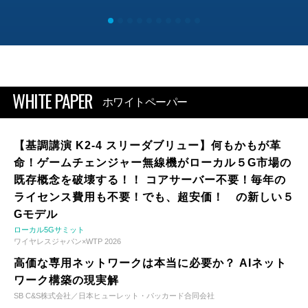
WHITE PAPER
ホワイトペーパー
【基調講演 K2-4 スリーダブリュー】何もかもが革
命！ゲームチェンジャー無線機がローカル５G市場の
既存概念を破壊する！！ コアサーバー不要！毎年の
ライセンス費用も不要！でも、超安価！ の新しい５
Gモデル
ローカル5Gサミット
ワイヤレスジャパン×WTP 2026
高価な専用ネットワークは本当に必要か？ AIネット
ワーク構築の現実解
SB C&S株式会社／日本ヒューレット・パッカード合同会社