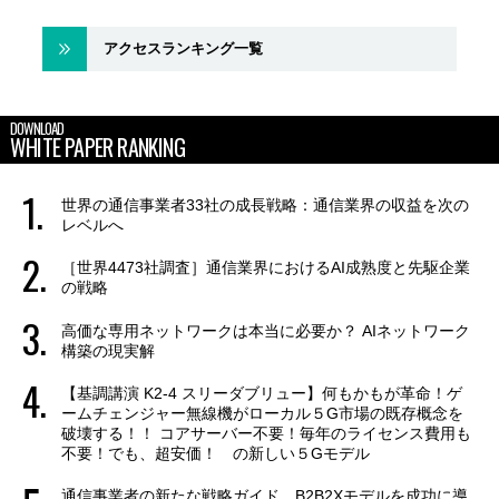
アクセスランキング一覧
DOWNLOAD
WHITE PAPER RANKING
世界の通信事業者33社の成長戦略：通信業界の収益を次の
レベルへ
［世界4473社調査］通信業界におけるAI成熟度と先駆企業
の戦略
高価な専用ネットワークは本当に必要か？ AIネットワーク
構築の現実解
【基調講演 K2-4 スリーダブリュー】何もかもが革命！ゲ
ームチェンジャー無線機がローカル５G市場の既存概念を
破壊する！！ コアサーバー不要！毎年のライセンス費用も
不要！でも、超安価！ の新しい５Gモデル
通信事業者の新たな戦略ガイド B2B2Xモデルを成功に導