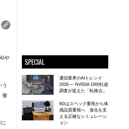
5Gや
SPECIAL
通信業界のAIトレンド
2026 ― NVIDIA 1000社超
いう
調査が捉えた「転換点」
、後
6Gはスペック重視から体
感品質重視へ 進化を支
える正確なシミュレーシ
ョン
程に