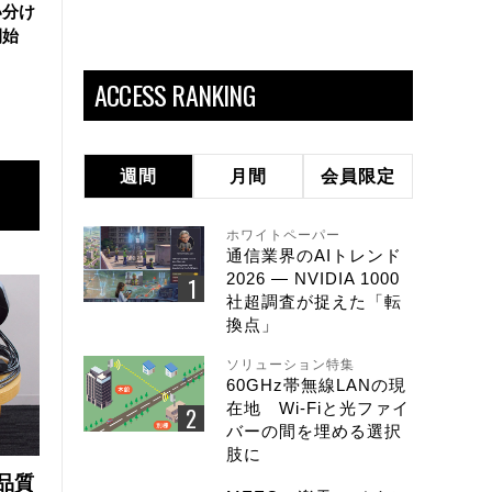
い分け
開始
ACCESS RANKING
週間
月間
会員限定
ホワイトペーパー
通信業界のAIトレンド
2026 ― NVIDIA 1000
社超調査が捉えた「転
換点」
ソリューション特集
60GHz帯無線LANの現
在地 Wi-Fiと光ファイ
バーの間を埋める選択
肢に
品質