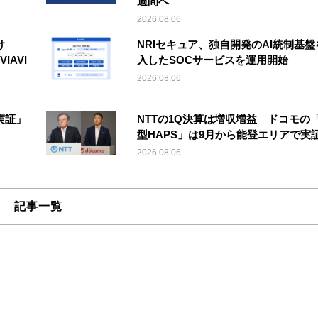
週間へ
2026.08.06
け
NRIセキュア、独自開発のAI統制基盤
IAVI
入したSOCサービスを運用開始
2026.08.06
実証」
NTTの1Q決算は増収増益 ドコモの
型HAPS」は9月から能登エリアで実
2026.08.06
記事一覧