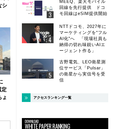
MEEQ、楽天モバイル
なシ
回線を先行提供 ドコ
モ回線はeSIM提供開始
NTTドコモ、2027年に
マーケティングを“フル
AI化”へ 「現場社員も
納得の切れ味鋭いAIエ
ージェント作る」
古野電気、LEO衛星測
位サービス「Pulsar」
の衛星から実信号を受
信
に
選定
ちょ
アクセスランキング一覧
DOWNLOAD
WHITE PAPER RANKING