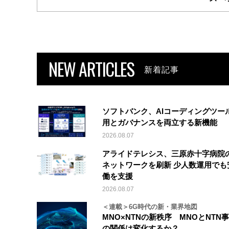
NEW ARTICLES
新着記事
ソフトバンク、AIコーディングツー
用とガバナンスを両立する新機能
2026.08.07
アライドテレシス、三原赤十字病院
ネットワークを刷新 少人数運用でも
働を支援
2026.08.07
＜連載＞6G時代の新・業界地図
MNO×NTNの新秩序 MNOとNTN
の関係は変化するか？