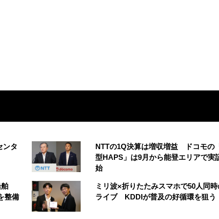
センタ
NTTの1Q決算は増収増益 ドコモの
型HAPS」は9月から能登エリアで実
始
船舶
ミリ波×折りたたみスマホで50人同時
を整備
ライブ KDDIが普及の好循環を狙う