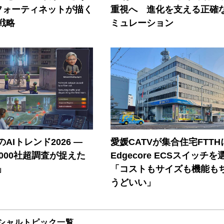
フォーティネットが描く
重視へ 進化を支える正確
戦略
ミュレーション
AIトレンド2026 ―
愛媛CATVが集合住宅FTTH
A 1000社超調査が捉えた
Edgecore ECSスイッチを
」
「コストもサイズも機能も
うどいい」
シャルトピック一覧