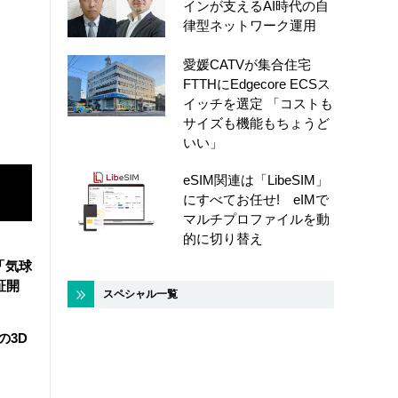
インが支えるAI時代の自
律型ネットワーク運用
愛媛CATVが集合住宅
FTTHにEdgecore ECSス
イッチを選定 「コストも
サイズも機能もちょうど
いい」
eSIM関連は「LibeSIM」
にすべてお任せ! eIMで
マルチプロファイルを動
的に切り替え
「気球
証開
スペシャル一覧
の3D