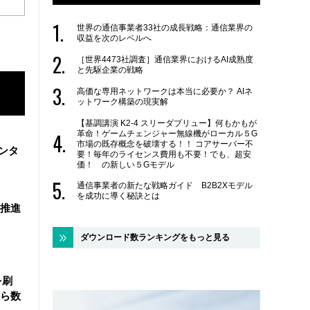
世界の通信事業者33社の成長戦略：通信業界の
収益を次のレベルへ
［世界4473社調査］通信業界におけるAI成熟度
と先駆企業の戦略
高価な専用ネットワークは本当に必要か？ AIネ
ットワーク構築の現実解
【基調講演 K2-4 スリーダブリュー】何もかもが
革命！ゲームチェンジャー無線機がローカル５G
市場の既存概念を破壊する！！ コアサーバー不
ンタ
要！毎年のライセンス費用も不要！でも、超安
価！ の新しい５Gモデル
通信事業者の新たな戦略ガイド B2B2Xモデル
を成功に導く秘訣とは
を推進
ダウンロード数ランキングをもっと見る
を刷
ら数