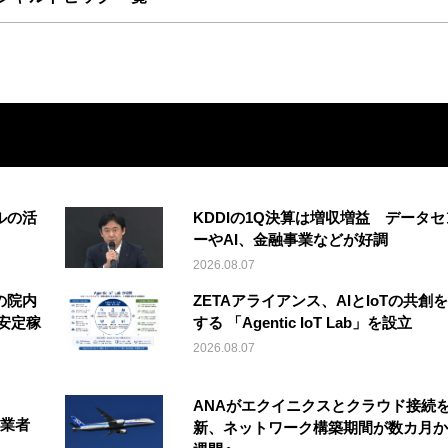
ルの活
KDDIの1Q決算は増収増益 データセ
ーやAI、金融事業などが好調
2026.08.07
の院内
ZETAアライアンス、AIとIoTの共創
安定稼
する 「Agentic IoT Lab」を設立
2026.08.07
ANAがエクイニクスとクラウド接続
事業者
新、ネットワーク構築期間が数カ月か