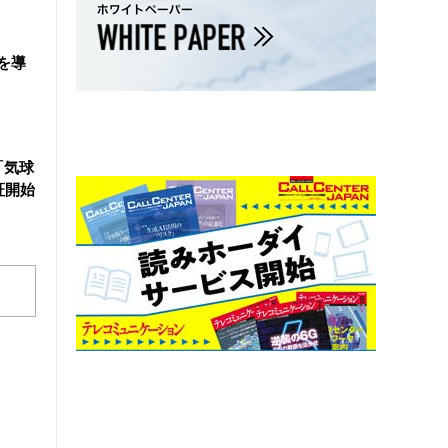
を導
「気球
証開始