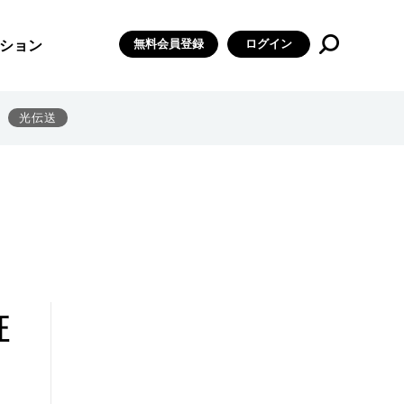
無料会員登録
ログイン
ション
光伝送
証