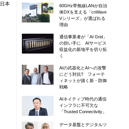
。日本
60GHz帯無線LANが自治
体DXを支える「cnWave
Vシリーズ」が選ばれる
理由
通信事業者が「AI Grid」
の担い手に AIサービス
収益化の新地平を切り拓
く
AIの武器化とAIへの攻撃
にどう対抗? フォーテ
ィネットが描く新・防御
戦略
AIネイティブ時代の通信
インフラに不可欠な
「Trusted Connectivity」
データ基盤とデジタルツ