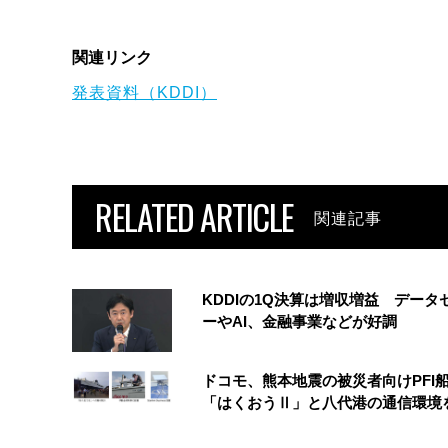
関連リンク
発表資料（KDDI）
RELATED ARTICLE
関連記事
KDDIの1Q決算は増収増益 データ
ーやAI、金融事業などが好調
ドコモ、熊本地震の被災者向けPFI
「はくおうⅡ」と八代港の通信環境