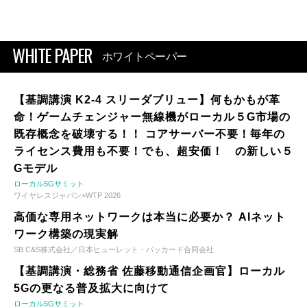
WHITE PAPER
ホワイトペーパー
【基調講演 K2-4 スリーダブリュー】何もかもが革
命！ゲームチェンジャー無線機がローカル５G市場の
既存概念を破壊する！！ コアサーバー不要！毎年の
ライセンス費用も不要！でも、超安価！ の新しい５
Gモデル
ローカル5Gサミット
ワイヤレスジャパン×WTP 2026
高価な専用ネットワークは本当に必要か？ AIネット
ワーク構築の現実解
SB C&S株式会社／日本ヒューレット・パッカード合同会社
【基調講演・総務省 佐藤移動通信企画官】ローカル
5Gの更なる普及拡大に向けて
ローカル5Gサミット