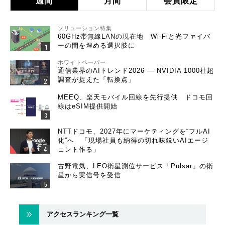
週間
月間
会員限定
ソリューション特集
60GHz帯無線LANの現在地 Wi-Fiと光ファイバ
ーの間を埋める選択肢に
ホワイトペーパー
通信業界のAIトレンド2026 ― NVIDIA 1000社超
調査が捉えた「転換点」
MEEQ、楽天モバイル回線を先行提供 ドコモ回
線はeSIM提供開始
NTTドコモ、2027年にマーケティングを“フルAI
化”へ 「現場社員も納得の切れ味鋭いAIエージ
ェント作る」
古野電気、LEO衛星測位サービス「Pulsar」の衛
星から実信号を受信
アクセスランキング一覧