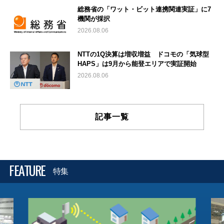
総務省の「ワット・ビット連携関連実証」に7
機関が採択
2026.08.06
NTTの1Q決算は増収増益 ドコモの「気球型
HAPS」は9月から能登エリアで実証開始
2026.08.06
記事一覧
FEATURE
特集