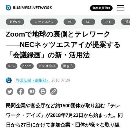
無料会員登録
IOWN
ローカル5G
AI
6G
IoT
通
Zoomで地球の裏側とテレワーク
――NECネッツエスアイが提案する
「会議録画」の新・活用法
NEC
Zoom
ビデオ会議
働き方
坪田弘樹（編集部）
2018.07.24
民間企業や官公庁など約1500団体が取り組む「テレ
ワーク・デイズ」が2018年7月23日から始まった。同
日から27日にかけて参加企業・団体が様々な取り組