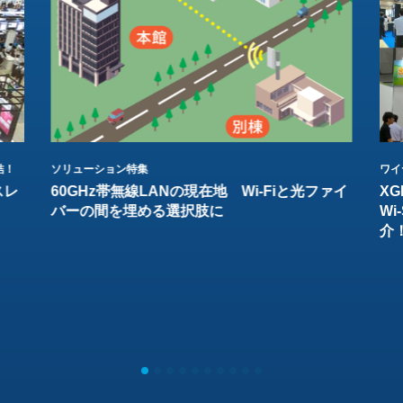
結！
ソリューション特集
ワイ
スレ
60GHz帯無線LANの現在地 Wi-Fiと光ファイ
XG
バーの間を埋める選択肢に
W
介