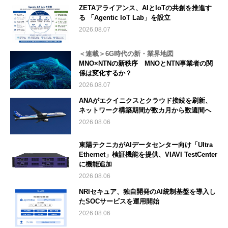
ZETAアライアンス、AIとIoTの共創を推進す
る 「Agentic IoT Lab」を設立
2026.08.07
＜連載＞6G時代の新・業界地図
MNO×NTNの新秩序 MNOとNTN事業者の関
係は変化するか？
2026.08.07
ANAがエクイニクスとクラウド接続を刷新、
ネットワーク構築期間が数カ月から数週間へ
2026.08.06
東陽テクニカがAIデータセンター向け「Ultra
Ethernet」検証機能を提供、VIAVI TestCenter
に機能追加
2026.08.06
NRIセキュア、独自開発のAI統制基盤を導入し
たSOCサービスを運用開始
2026.08.06