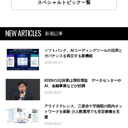
スペシャルトピック一覧
NEW ARTICLES
新着記事
ソフトバンク、AIコーディングツールの活用と
ガバナンスを両立する新機能
2026.08.07
KDDIの1Q決算は増収増益 データセンターや
AI、金融事業などが好調
2026.08.07
アライドテレシス、三原赤十字病院の院内ネッ
トワークを刷新 少人数運用でも安定稼働を支
援
2026.08.07