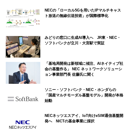
NECの「ローカル5Gを用いたIPマルチキャス
ト放送の無線伝送技術」が国際標準化
みどりの窓口に生成AI導入へ JR東・NEC・
ソフトバンクが立川・大宮駅で実証
「基地局開発は新領域に傾注、AIネイティブ社
会の基盤作る」 NEC ネットワークソリューシ
ョン事業部門長 佐藤氏に聞く
ソニー・ソフトバンク・NEC・ホンダらの
「国産マルチモーダル基盤モデル」開発が本格
始動
NECネッツエスアイ、IoT向けeSIM通信基盤開
発へ NICTの基金事業に採択