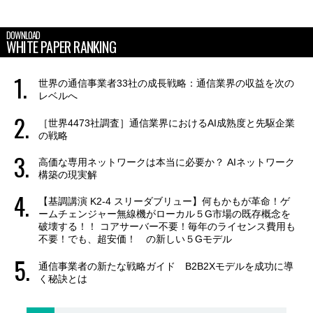
DOWNLOAD
WHITE PAPER RANKING
世界の通信事業者33社の成長戦略：通信業界の収益を次の
レベルへ
［世界4473社調査］通信業界におけるAI成熟度と先駆企業
の戦略
高価な専用ネットワークは本当に必要か？ AIネットワーク
構築の現実解
【基調講演 K2-4 スリーダブリュー】何もかもが革命！ゲ
ームチェンジャー無線機がローカル５G市場の既存概念を
破壊する！！ コアサーバー不要！毎年のライセンス費用も
不要！でも、超安価！ の新しい５Gモデル
通信事業者の新たな戦略ガイド B2B2Xモデルを成功に導
く秘訣とは