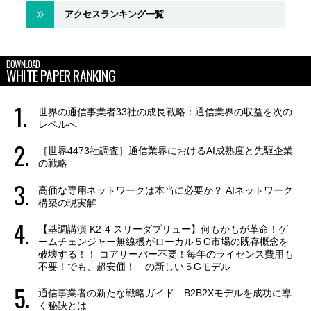
アクセスランキング一覧
DOWNLOAD
WHITE PAPER RANKING
世界の通信事業者33社の成長戦略：通信業界の収益を次の
レベルへ
［世界4473社調査］通信業界におけるAI成熟度と先駆企業
の戦略
高価な専用ネットワークは本当に必要か？ AIネットワーク
構築の現実解
【基調講演 K2-4 スリーダブリュー】何もかもが革命！ゲ
ームチェンジャー無線機がローカル５G市場の既存概念を
破壊する！！ コアサーバー不要！毎年のライセンス費用も
不要！でも、超安価！ の新しい５Gモデル
通信事業者の新たな戦略ガイド B2B2Xモデルを成功に導
く秘訣とは