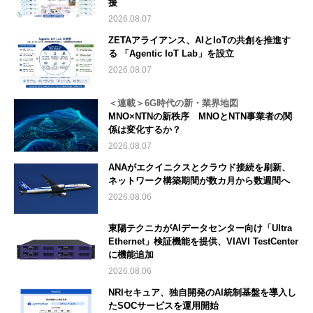
援
2026.08.07
ZETAアライアンス、AIとIoTの共創を推進す
る 「Agentic IoT Lab」を設立
2026.08.07
＜連載＞6G時代の新・業界地図
MNO×NTNの新秩序 MNOとNTN事業者の関
係は変化するか？
2026.08.07
ANAがエクイニクスとクラウド接続を刷新、
ネットワーク構築期間が数カ月から数週間へ
2026.08.06
東陽テクニカがAIデータセンター向け「Ultra
Ethernet」検証機能を提供、VIAVI TestCenter
に機能追加
2026.08.06
NRIセキュア、独自開発のAI統制基盤を導入し
たSOCサービスを運用開始