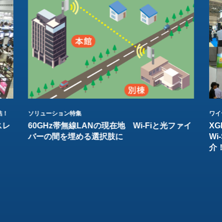
結！
ソリューション特集
ワイ
スレ
60GHz帯無線LANの現在地 Wi-Fiと光ファイ
XG
バーの間を埋める選択肢に
W
介