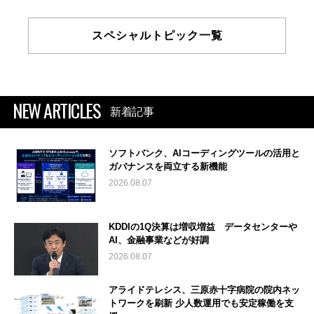
スペシャルトピック一覧
NEW ARTICLES
新着記事
ソフトバンク、AIコーディングツールの活用と
ガバナンスを両立する新機能
2026.08.07
KDDIの1Q決算は増収増益 データセンターや
AI、金融事業などが好調
2026.08.07
アライドテレシス、三原赤十字病院の院内ネッ
トワークを刷新 少人数運用でも安定稼働を支