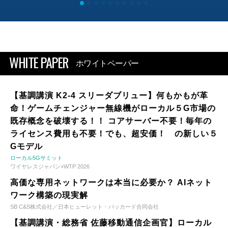
WHITE PAPER
ホワイトペーパー
【基調講演 K2-4 スリーダブリュー】何もかもが革
命！ゲームチェンジャー無線機がローカル５G市場の
既存概念を破壊する！！ コアサーバー不要！毎年の
ライセンス費用も不要！でも、超安価！ の新しい５
Gモデル
ローカル5Gサミット
ワイヤレスジャパン×WTP 2026
高価な専用ネットワークは本当に必要か？ AIネット
ワーク構築の現実解
SB C&S株式会社／日本ヒューレット・パッカード合同会社
【基調講演・総務省 佐藤移動通信企画官】ローカル