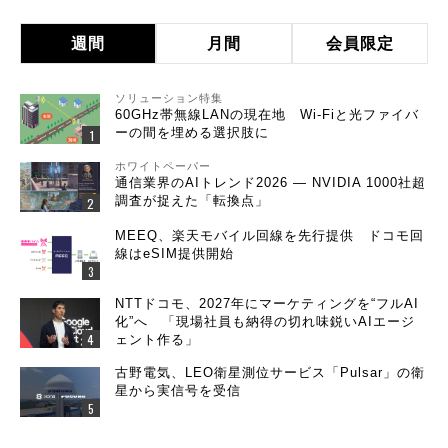
週間
月間
会員限定
ソリューション特集
60GHz帯無線LANの現在地 Wi-Fiと光ファイバ
ーの間を埋める選択肢に
ホワイトペーパー
通信業界のAIトレンド2026 ― NVIDIA 1000社超
調査が捉えた「転換点」
MEEQ、楽天モバイル回線を先行提供 ドコモ回
線はeSIM提供開始
NTTドコモ、2027年にマーケティングを“フルAI
化”へ 「現場社員も納得の切れ味鋭いAIエージ
ェント作る」
古野電気、LEO衛星測位サービス「Pulsar」の衛
星から実信号を受信