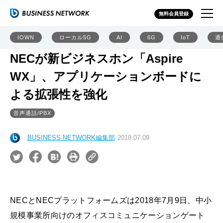
無料会員登録
IOWN
ローカル5G
AI
6G
IoT
通
NECが新ビジネスホン「Aspire
WX」、アプリケーションボードに
よる拡張性を強化
音声通話/PBX
BUSINESS NETWORK編集部
2018.07.09
NECとNECプラットフォームズは2018年7月9日、中小
規模事業所向けのオフィスコミュニケーションゲート