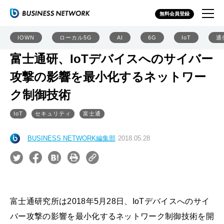
無料会員登録
IOWN
ローカル5G
AI
6G
IoT
通
富士通研、IoTデバイスへのサイバー
攻撃の影響を最小化するネットワー
ク制御技術
IoT
セキュリティ
富士通
BUSINESS NETWORK編集部
2018.05.28
富士通研究所は2018年5月28日、IoTデバイスへのサイ
バー攻撃の影響を最小化するネットワーク制御技術を開