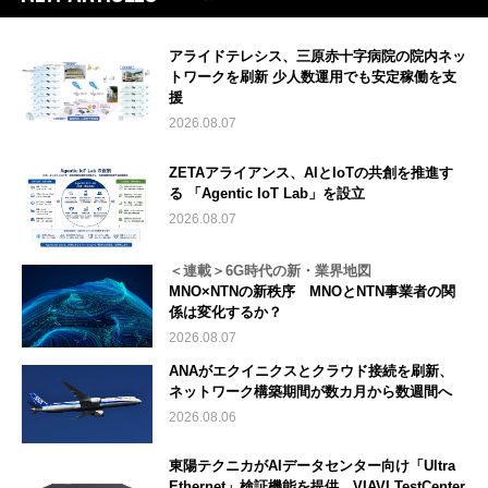
アライドテレシス、三原赤十字病院の院内ネッ
トワークを刷新 少人数運用でも安定稼働を支
援
2026.08.07
ZETAアライアンス、AIとIoTの共創を推進す
る 「Agentic IoT Lab」を設立
2026.08.07
＜連載＞6G時代の新・業界地図
MNO×NTNの新秩序 MNOとNTN事業者の関
係は変化するか？
2026.08.07
ANAがエクイニクスとクラウド接続を刷新、
ネットワーク構築期間が数カ月から数週間へ
2026.08.06
東陽テクニカがAIデータセンター向け「Ultra
Ethernet」検証機能を提供、VIAVI TestCenter