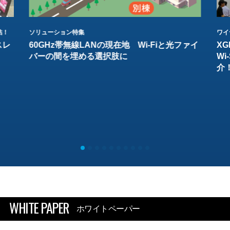
結！
ソリューション特集
ワイ
スレ
60GHz帯無線LANの現在地 Wi-Fiと光ファイ
XG
バーの間を埋める選択肢に
W
介
WHITE PAPER
ホワイトペーパー