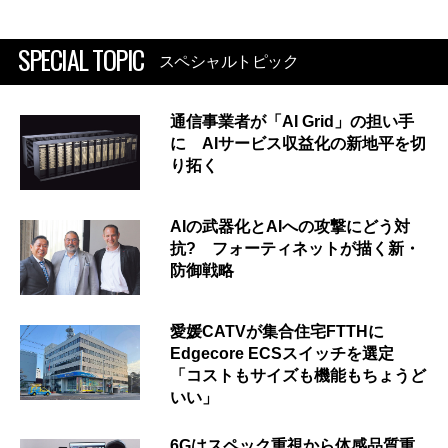
SPECIAL TOPIC
スペシャルトピック
通信事業者が「AI Grid」の担い手
に AIサービス収益化の新地平を切
り拓く
AIの武器化とAIへの攻撃にどう対
抗? フォーティネットが描く新・
防御戦略
愛媛CATVが集合住宅FTTHに
Edgecore ECSスイッチを選定
「コストもサイズも機能もちょうど
いい」
6Gはスペック重視から体感品質重