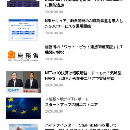
に機能追加
2026.08.06
NRIセキュア、独自開発のAI統制基盤を導入し
たSOCサービスを運用開始
2026.08.06
総務省の「ワット・ビット連携関連実証」に7
機関が採択
2026.08.06
NTTの1Q決算は増収増益 ドコモの「気球型
HAPS」は9月から能登エリアで実証開始
2026.08.06
＜連載＞欧州ICTレポート
スタートアップの国エストニア
2026.08.06
ハイテクインター、Starlink Miniを用いて