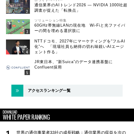
通信業界のAIトレンド2026 ― NVIDIA 1000社超
調査が捉えた「転換点」
ソリューション特集
60GHz帯無線LANの現在地 Wi-Fiと光ファイバ
ーの間を埋める選択肢に
NTTドコモ、2027年にマーケティングを“フルAI
化”へ 「現場社員も納得の切れ味鋭いAIエージ
ェント作る」
JR東日本、“新Suica”のデータ連携基盤に
Confluent採用
アクセスランキング一覧
DOWNLOAD
WHITE PAPER RANKING
世界の通信事業者33社の成長戦略：通信業界の収益を次の