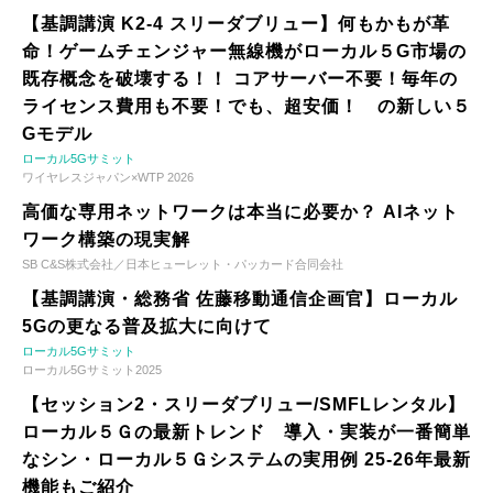
【基調講演 K2-4 スリーダブリュー】何もかもが革
命！ゲームチェンジャー無線機がローカル５G市場の
既存概念を破壊する！！ コアサーバー不要！毎年の
ライセンス費用も不要！でも、超安価！ の新しい５
Gモデル
ローカル5Gサミット
ワイヤレスジャパン×WTP 2026
高価な専用ネットワークは本当に必要か？ AIネット
ワーク構築の現実解
SB C&S株式会社／日本ヒューレット・パッカード合同会社
【基調講演・総務省 佐藤移動通信企画官】ローカル
5Gの更なる普及拡大に向けて
ローカル5Gサミット
ローカル5Gサミット2025
【セッション2・スリーダブリュー/SMFLレンタル】
ローカル５Ｇの最新トレンド 導入・実装が一番簡単
なシン・ローカル５Ｇシステムの実用例 25-26年最新
機能もご紹介