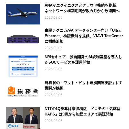
ANAがエクイニクスとクラウド接続を刷新、
ネットワーク構築期間が数カ月から数週間へ
2026.08.06
東陽テクニカがAIデータセンター向け「Ultra
Ethernet」検証機能を提供、VIAVI TestCenter
に機能追加
2026.08.06
NRIセキュア、独自開発のAI統制基盤を導入し
たSOCサービスを運用開始
2026.08.06
総務省の「ワット・ビット連携関連実証」に7
機関が採択
2026.08.06
NTTの1Q決算は増収増益 ドコモの「気球型
HAPS」は9月から能登エリアで実証開始
2026.08.06