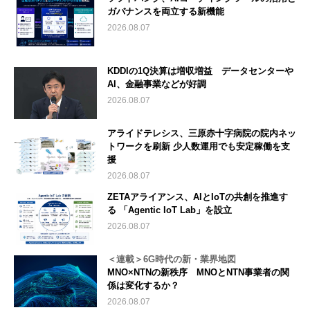
ガバナンスを両立する新機能
2026.08.07
KDDIの1Q決算は増収増益 データセンターや
AI、金融事業などが好調
2026.08.07
アライドテレシス、三原赤十字病院の院内ネッ
トワークを刷新 少人数運用でも安定稼働を支
援
2026.08.07
ZETAアライアンス、AIとIoTの共創を推進す
る 「Agentic IoT Lab」を設立
2026.08.07
＜連載＞6G時代の新・業界地図
MNO×NTNの新秩序 MNOとNTN事業者の関
係は変化するか？
2026.08.07