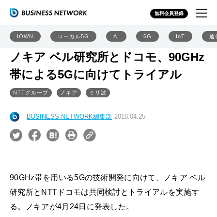
無料会員登録
IOWN
ローカル5G
AI
6G
IoT
通
ノキア ベル研究所とドコモ、90GHz
帯による5Gに向けてトライアル
NTTグループ
ノキア
ミリ波
BUSINESS NETWORK編集部
2018.04.25
90GHz帯を用いる5Gの技術開発に向けて、ノキア ベル
研究所とNTTドコモは共同検討とトライアルを実施す
る。ノキアが4月24日に発表した。