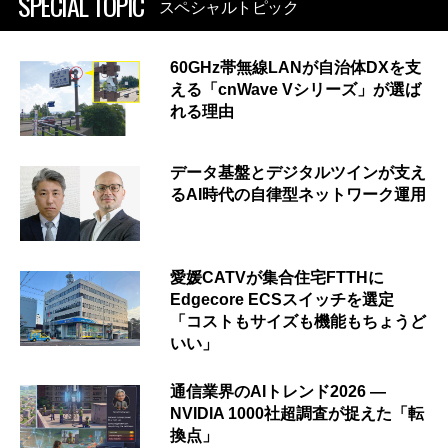
SPECIAL TOPIC
スペシャルトピック
60GHz帯無線LANが自治体DXを支
える「cnWave Vシリーズ」が選ば
れる理由
データ基盤とデジタルツインが支え
るAI時代の自律型ネットワーク運用
愛媛CATVが集合住宅FTTHに
Edgecore ECSスイッチを選定
「コストもサイズも機能もちょうど
いい」
通信業界のAIトレンド2026 ―
NVIDIA 1000社超調査が捉えた「転
換点」