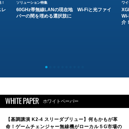
結！
ソリューション特集
ワイ
スレ
60GHz帯無線LANの現在地 Wi-Fiと光ファイ
XG
バーの間を埋める選択肢に
W
介
WHITE PAPER
ホワイトペーパー
【基調講演 K2-4 スリーダブリュー】何もかもが革
命！ゲームチェンジャー無線機がローカル５G市場の