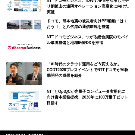
NTTドコモビジネス、IOWN APNを活用したチ
リ銅鉱山の遠隔オペレーション高度化に向けた
実証
ドコモ、熊本地震の被災者向けPFI船舶「はく
おうⅡ」と八代港の通信環境を整備
NTTドコモビジネス、つがる総合病院のモバイ
ル環境整備と地域医療DXを推進
「AI時代のクラウド運用をどう変えるか」
CODT2026プレスイベントでNTTドコモがAI駆
動開発の成果を紹介
NTTとOptQCが光量子コンピュータ実用化に
向け資本業務提携、2030年に100万量子ビット
目指す