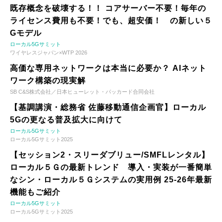
既存概念を破壊する！！ コアサーバー不要！毎年の
ライセンス費用も不要！でも、超安価！ の新しい５
Gモデル
ローカル5Gサミット
ワイヤレスジャパン×WTP 2026
高価な専用ネットワークは本当に必要か？ AIネット
ワーク構築の現実解
SB C&S株式会社／日本ヒューレット・パッカード合同会社
【基調講演・総務省 佐藤移動通信企画官】ローカル
5Gの更なる普及拡大に向けて
ローカル5Gサミット
ローカル5Gサミット2025
【セッション2・スリーダブリュー/SMFLレンタル】
ローカル５Ｇの最新トレンド 導入・実装が一番簡単
なシン・ローカル５Ｇシステムの実用例 25-26年最新
機能もご紹介
ローカル5Gサミット
ローカル5Gサミット2025