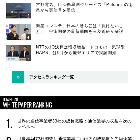
古野電気、LEO衛星測位サービス「Pulsar」の衛
星から実信号を受信
衛星コンステ、日本の勝ち筋は「負けないこ
と」 宇宙開発の最新動向を三菱総研が解説
NTTの1Q決算は増収増益 ドコモの「気球型
HAPS」は9月から能登エリアで実証開始
アクセスランキング一覧
DOWNLOAD
WHITE PAPER RANKING
世界の通信事業者33社の成長戦略：通信業界の収益を次の
レベルへ
［世界4473社調査］通信業界におけるAI成熟度と先駆企業