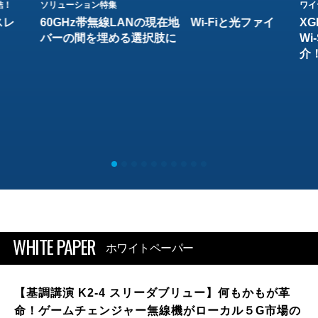
結！
ソリューション特集
ワイ
スレ
60GHz帯無線LANの現在地 Wi-Fiと光ファイ
XG
バーの間を埋める選択肢に
W
介
WHITE PAPER
ホワイトペーパー
【基調講演 K2-4 スリーダブリュー】何もかもが革
命！ゲームチェンジャー無線機がローカル５G市場の