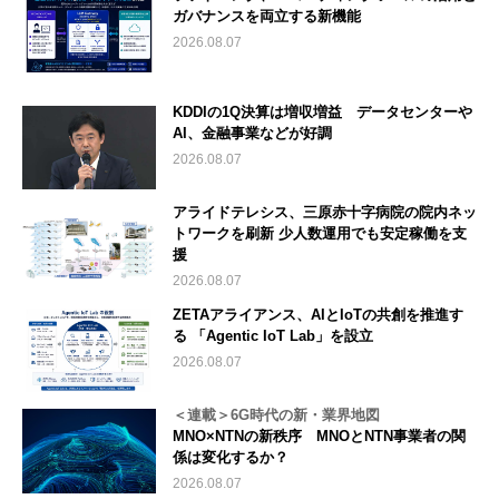
ガバナンスを両立する新機能
2026.08.07
KDDIの1Q決算は増収増益 データセンターや
AI、金融事業などが好調
2026.08.07
アライドテレシス、三原赤十字病院の院内ネッ
トワークを刷新 少人数運用でも安定稼働を支
援
2026.08.07
ZETAアライアンス、AIとIoTの共創を推進す
る 「Agentic IoT Lab」を設立
2026.08.07
＜連載＞6G時代の新・業界地図
MNO×NTNの新秩序 MNOとNTN事業者の関
係は変化するか？
2026.08.07