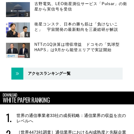
古野電気、LEO衛星測位サービス「Pulsar」の衛
星から実信号を受信
衛星コンステ、日本の勝ち筋は「負けないこ
と」 宇宙開発の最新動向を三菱総研が解説
NTTの1Q決算は増収増益 ドコモの「気球型
HAPS」は9月から能登エリアで実証開始
アクセスランキング一覧
DOWNLOAD
WHITE PAPER RANKING
世界の通信事業者33社の成長戦略：通信業界の収益を次の
レベルへ
［世界4473社調査］通信業界におけるAI成熟度と先駆企業