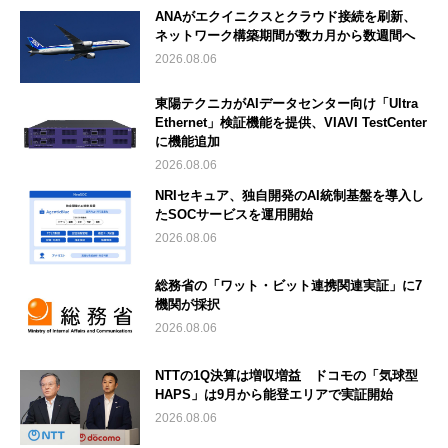
ANAがエクイニクスとクラウド接続を刷新、
ネットワーク構築期間が数カ月から数週間へ
2026.08.06
東陽テクニカがAIデータセンター向け「Ultra
Ethernet」検証機能を提供、VIAVI TestCenter
に機能追加
2026.08.06
NRIセキュア、独自開発のAI統制基盤を導入し
たSOCサービスを運用開始
2026.08.06
総務省の「ワット・ビット連携関連実証」に7
機関が採択
2026.08.06
NTTの1Q決算は増収増益 ドコモの「気球型
HAPS」は9月から能登エリアで実証開始
2026.08.06