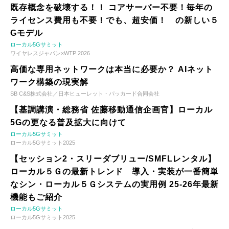
既存概念を破壊する！！ コアサーバー不要！毎年の
ライセンス費用も不要！でも、超安価！ の新しい５
Gモデル
ローカル5Gサミット
ワイヤレスジャパン×WTP 2026
高価な専用ネットワークは本当に必要か？ AIネット
ワーク構築の現実解
SB C&S株式会社／日本ヒューレット・パッカード合同会社
【基調講演・総務省 佐藤移動通信企画官】ローカル
5Gの更なる普及拡大に向けて
ローカル5Gサミット
ローカル5Gサミット2025
【セッション2・スリーダブリュー/SMFLレンタル】
ローカル５Ｇの最新トレンド 導入・実装が一番簡単
なシン・ローカル５Ｇシステムの実用例 25-26年最新
機能もご紹介
ローカル5Gサミット
ローカル5Gサミット2025