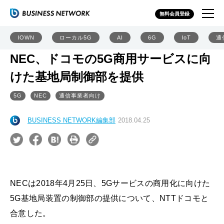
無料会員登録
IOWN
ローカル5G
AI
6G
IoT
通
NEC、ドコモの5G商用サービスに向
けた基地局制御部を提供
5G
NEC
通信事業者向け
BUSINESS NETWORK編集部
2018.04.25
NECは2018年4月25日、5Gサービスの商用化に向けた
5G基地局装置の制御部の提供について、NTTドコモと
合意した。