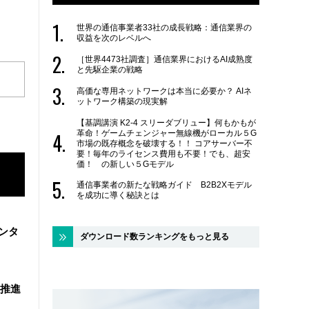
世界の通信事業者33社の成長戦略：通信業界の
収益を次のレベルへ
［世界4473社調査］通信業界におけるAI成熟度
と先駆企業の戦略
高価な専用ネットワークは本当に必要か？ AIネ
ットワーク構築の現実解
【基調講演 K2-4 スリーダブリュー】何もかもが
革命！ゲームチェンジャー無線機がローカル５G
市場の既存概念を破壊する！！ コアサーバー不
要！毎年のライセンス費用も不要！でも、超安
価！ の新しい５Gモデル
通信事業者の新たな戦略ガイド B2B2Xモデル
を成功に導く秘訣とは
ンタ
ダウンロード数ランキングをもっと見る
を推進