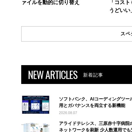
ァイルを動的に切り替え
「コスト
うどいい
スペ
NEW ARTICLES
新着記事
ソフトバンク、AIコーディングツー
用とガバナンスを両立する新機能
2026.08.07
アライドテレシス、三原赤十字病院
ネットワークを刷新 少人数運用でも