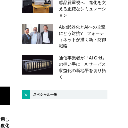
感品質重視へ 進化を支
える正確なシミュレーシ
ョン
AIの武器化とAIへの攻撃
にどう対抗? フォーテ
ィネットが描く新・防御
戦略
通信事業者が「AI Grid」
の担い手に AIサービス
収益化の新地平を切り拓
く
スペシャル一覧
活用し
高度化