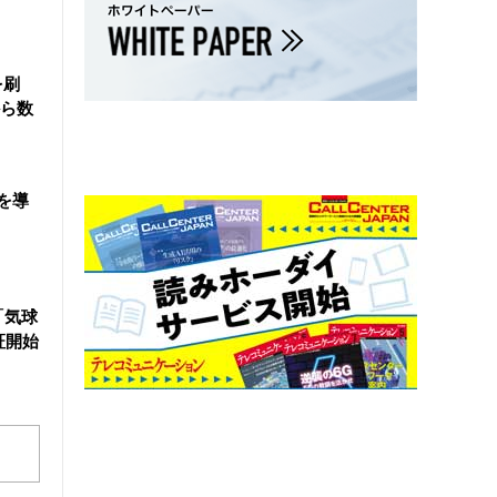
を刷
ら数
を導
「気球
証開始