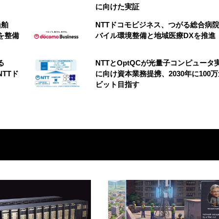
に向けた実証
船舶
NTTドコモビジネス、つがる総合病
を整備
バイル環境整備と地域医療DXを推進
る
NTTとOptQCが光量子コンピュータ
NTTド
に向け資本業務提携、2030年に100
ビット目指す