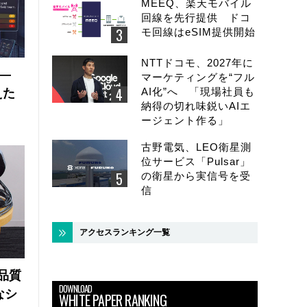
MEEQ、楽天モバイル
回線を先行提供 ドコ
モ回線はeSIM提供開始
NTTドコモ、2027年に
 ―
マーケティングを“フル
AI化”へ 「現場社員も
えた
納得の切れ味鋭いAIエ
ージェント作る」
古野電気、LEO衛星測
位サービス「Pulsar」
の衛星から実信号を受
信
アクセスランキング一覧
品質
DOWNLOAD
なシ
WHITE PAPER RANKING