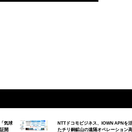
の「気球
NTTドコモビジネス、IOWN APNを
実証開
たチリ銅鉱山の遠隔オペレーション