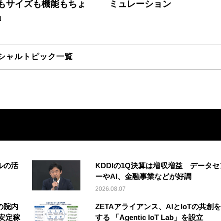
もサイズも機能もちょ
ミュレーション
」
シャルトピック一覧
ルの活
KDDIの1Q決算は増収増益 データセ
ーやAI、金融事業などが好調
2026.08.07
の院内
ZETAアライアンス、AIとIoTの共創
安定稼
する 「Agentic IoT Lab」を設立