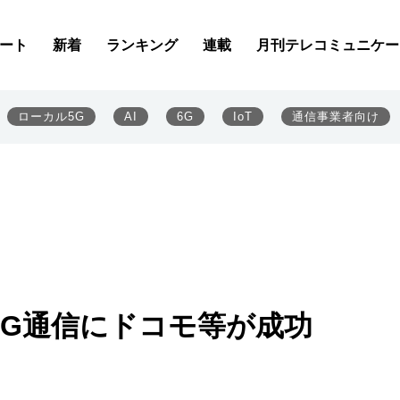
ート
新着
ランキング
連載
月刊テレコミュニケー
ローカル5G
AI
6G
IoT
通信事業者向け
の5G通信にドコモ等が成功