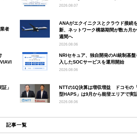
2026.08.07
ANAがエクイニクスとクラウド接続
事業者
新、ネットワーク構築期間が数カ月か
週間へ
2026.08.06
け
NRIセキュア、独自開発のAI統制基盤
IAVI
入したSOCサービスを運用開始
2026.08.06
実証」
NTTの1Q決算は増収増益 ドコモの
型HAPS」は9月から能登エリアで実
2026.08.06
記事一覧