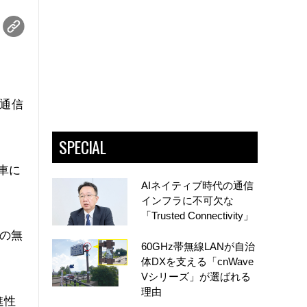
線通信
SPECIAL
車に
AIネイティブ時代の通信
インフラに不可欠な
「Trusted Connectivity」
像の無
60GHz帯無線LANが自治
体DXを支える「cnWave
Vシリーズ」が選ばれる
理由
進性