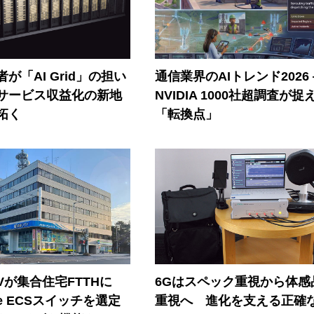
が「AI Grid」の担い
通信業界のAIトレンド2026
Iサービス収益化の新地
NVIDIA 1000社超調査が捉
拓く
「転換点」
Vが集合住宅FTTHに
6Gはスペック重視から体感
ore ECSスイッチを選定
重視へ 進化を支える正確