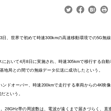
4月23日、世界で初めて時速300kmの高速移動環境での5G無
スにおいて4月8日に実施され、時速305kmで移行する自動
G基地局との間での無線データ伝送に成功したという。
ハンドオーバー、時速200kmで走行する車両からの4K映
初だという。
z幅。28GHz帯の周波数は、電波が遠くまで届きづらく、直