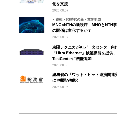
働を支援
2026.08.07
＜連載＞6G時代の新・業界地図
MNO×NTNの新秩序 MNOとNTN
の関係は変化するか？
2026.08.07
東陽テクニカがAIデータセンター向
「Ultra Ethernet」検証機能を提供、V
TestCenterに機能追加
2026.08.06
総務省の「ワット・ビット連携関連
に7機関が採択
2026.08.06