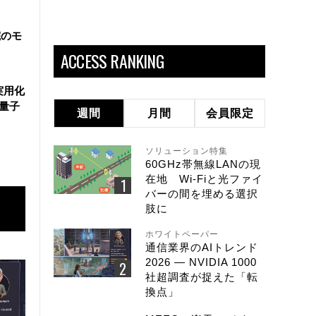
院のモ
ACCESS RANKING
実用化
万量子
週間
月間
会員限定
ソリューション特集
60GHz帯無線LANの現
在地 Wi-Fiと光ファイ
バーの間を埋める選択
肢に
ホワイトペーパー
通信業界のAIトレンド
2026 ― NVIDIA 1000
社超調査が捉えた「転
換点」