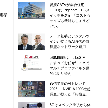
愛媛CATVが集合住宅
ム
FTTHにEdgecore ECSス
速移
イッチを選定 「コストも
サイズも機能もちょうど
いい」
データ基盤とデジタルツ
インが支えるAI時代の自
律型ネットワーク運用
eSIM関連は「LibeSIM」
にすべてお任せ! eIMで
マルチプロファイルを動
的に切り替え
通信業界のAIトレンド
2026 ― NVIDIA 1000社超
調査が捉えた「転換点」
6Gはスペック重視から体