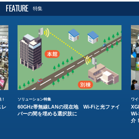
FEATURE
特集
結！
ソリューション特集
ワイ
スレ
60GHz帯無線LANの現在地 Wi-Fiと光ファイ
XG
バーの間を埋める選択肢に
W
介