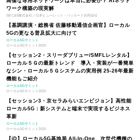
高価な専用ネットワークは本当に必要か？ AIネット
ワーク構築の現実解
SB C&S株式会社／日本ヒューレット・パッカード合同会社
【基調講演・総務省 佐藤移動通信企画官】ローカル
5Gの更なる普及拡大に向けて
ローカル5Gサミット
ローカル5Gサミット2025
【セッション2・スリーダブリュー/SMFLレンタル】
ローカル５Ｇの最新トレンド 導入・実装が一番簡単
なシン・ローカル５Ｇシステムの実用例 25-26年最新
機能もご紹介
ローカル5Gサミット
ローカル5Gサミット2025
【セッション3・京セラみらいエンビジョン】高性能
ローカル5G：新システムと端末で実現するビジネス
革新
ローカル5Gサミット
ローカル5Gサミット2025
【iD】ローカル5G基地局 All-In-One、次世代機種の