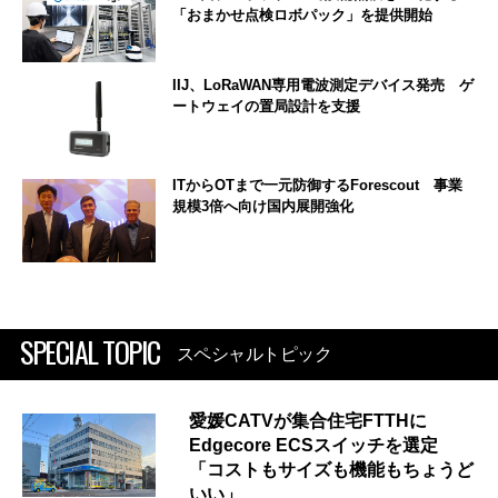
「おまかせ点検ロボパック」を提供開始
IIJ、LoRaWAN専用電波測定デバイス発売 ゲ
ートウェイの置局設計を支援
ITからOTまで一元防御するForescout 事業
規模3倍へ向け国内展開強化
SPECIAL TOPIC
スペシャルトピック
愛媛CATVが集合住宅FTTHに
Edgecore ECSスイッチを選定
「コストもサイズも機能もちょうど
いい」