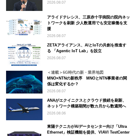
2026.08.07
アライドテレシス、三原赤十字病院の院内ネッ
トワークを刷新 少人数運用でも安定稼働を支
援
2026.08.07
ZETAアライアンス、AIとIoTの共創を推進す
る 「Agentic IoT Lab」を設立
2026.08.07
＜連載＞6G時代の新・業界地図
MNO×NTNの新秩序 MNOとNTN事業者の関
係は変化するか？
2026.08.07
ANAがエクイニクスとクラウド接続を刷新、
ネットワーク構築期間が数カ月から数週間へ
2026.08.06
東陽テクニカがAIデータセンター向け「Ultra
Ethernet」検証機能を提供、VIAVI TestCenter