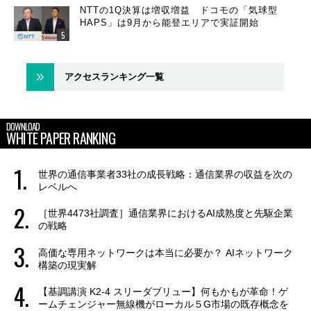
NTTの1Q決算は増収増益 ドコモの「気球型
HAPS」は9月から能登エリアで実証開始
アクセスランキング一覧
DOWNLOAD
WHITE PAPER RANKING
世界の通信事業者33社の成長戦略：通信業界の収益を次の
レベルへ
［世界4473社調査］通信業界におけるAI成熟度と先駆企業
の戦略
高価な専用ネットワークは本当に必要か？ AIネットワーク
構築の現実解
【基調講演 K2-4 スリーダブリュー】何もかもが革命！ゲ
ームチェンジャー無線機がローカル５G市場の既存概念を