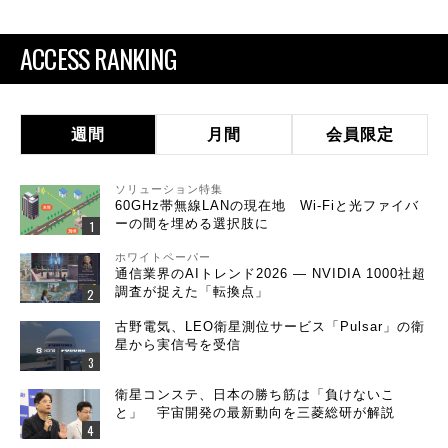
ACCESS RANKING
週間
月間
会員限定
ソリューション特集
60GHz帯無線LANの現在地 Wi-Fiと光ファイバ
ーの間を埋める選択肢に
ホワイトペーパー
通信業界のAIトレンド2026 ― NVIDIA 1000社超
調査が捉えた「転換点」
古野電気、LEO衛星測位サービス「Pulsar」の衛
星から実信号を受信
衛星コンステ、日本の勝ち筋は「負けないこ
と」 宇宙開発の最新動向を三菱総研が解説