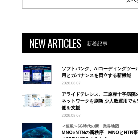
スペ
NEW ARTICLES
新着記事
ソフトバンク、AIコーディングツー
用とガバナンスを両立する新機能
2026.08.07
アライドテレシス、三原赤十字病院
ネットワークを刷新 少人数運用でも
働を支援
2026.08.07
＜連載＞6G時代の新・業界地図
MNO×NTNの新秩序 MNOとNTN