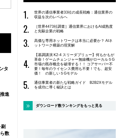
世界の通信事業者33社の成長戦略：通信業界の
収益を次のレベルへ
［世界4473社調査］通信業界におけるAI成熟度
と先駆企業の戦略
高価な専用ネットワークは本当に必要か？ AIネ
ットワーク構築の現実解
【基調講演 K2-4 スリーダブリュー】何もかもが
革命！ゲームチェンジャー無線機がローカル５G
市場の既存概念を破壊する！！ コアサーバー不
ンタ
要！毎年のライセンス費用も不要！でも、超安
価！ の新しい５Gモデル
通信事業者の新たな戦略ガイド B2B2Xモデル
を成功に導く秘訣とは
を推進
ダウンロード数ランキングをもっと見る
を刷
ら数