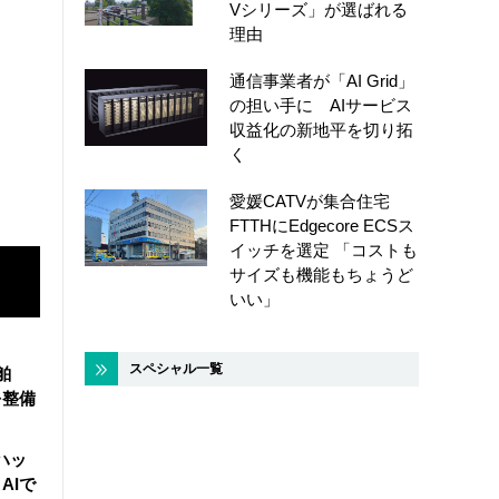
Vシリーズ」が選ばれる
理由
通信事業者が「AI Grid」
の担い手に AIサービス
収益化の新地平を切り拓
く
愛媛CATVが集合住宅
FTTHにEdgecore ECSス
イッチを選定 「コストも
サイズも機能もちょうど
いい」
スペシャル一覧
舶
を整備
ハッ
AIで