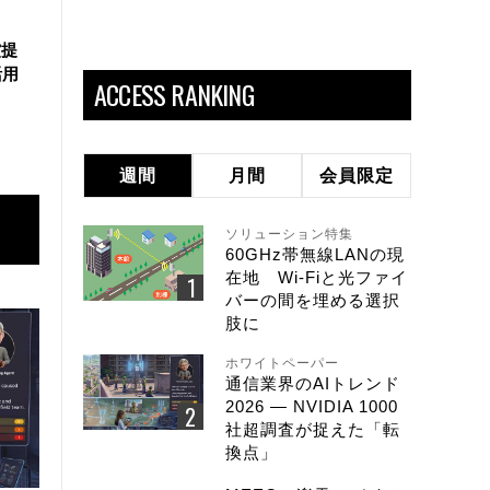
償提
活用
ACCESS RANKING
週間
月間
会員限定
ソリューション特集
60GHz帯無線LANの現
在地 Wi-Fiと光ファイ
バーの間を埋める選択
肢に
ホワイトペーパー
通信業界のAIトレンド
2026 ― NVIDIA 1000
社超調査が捉えた「転
換点」