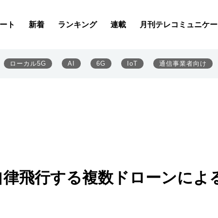
ート
新着
ランキング
連載
月刊テレコミュニケー
ローカル5G
AI
6G
IoT
通信事業者向け
で自律飛行する複数ドローンによ