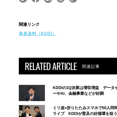
関連リンク
発表資料（KDDI）
RELATED ARTICLE
関連記事
KDDIの1Q決算は増収増益 データ
ーやAI、金融事業などが好調
ミリ波×折りたたみスマホで50人同時
ライブ KDDIが普及の好循環を狙