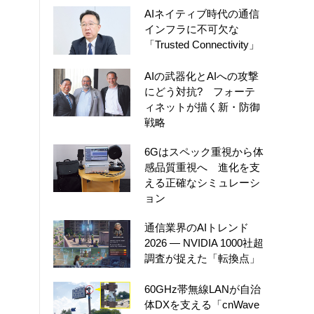
AIネイティブ時代の通信
インフラに不可欠な
「Trusted Connectivity」
AIの武器化とAIへの攻撃
にどう対抗? フォーテ
ィネットが描く新・防御
戦略
6Gはスペック重視から体
感品質重視へ 進化を支
える正確なシミュレーシ
ョン
通信業界のAIトレンド
2026 ― NVIDIA 1000社超
調査が捉えた「転換点」
60GHz帯無線LANが自治
体DXを支える「cnWave