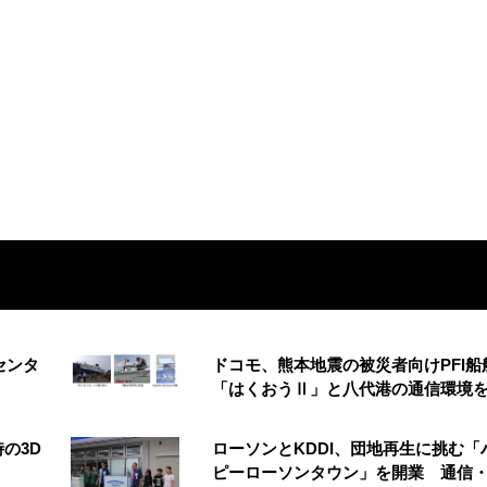
センタ
ドコモ、熊本地震の被災者向けPFI船
「はくおうⅡ」と八代港の通信環境
の3D
ローソンとKDDI、団地再生に挑む「
う
ピーローソンタウン」を開業 通信・