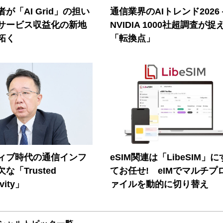
が「AI Grid」の担い
通信業界のAIトレンド2026
Iサービス収益化の新地
NVIDIA 1000社超調査が捉
拓く
「転換点」
ティブ時代の通信インフ
eSIM関連は「LibeSIM」
な「Trusted
てお任せ! eIMでマルチプ
vity」
ァイルを動的に切り替え