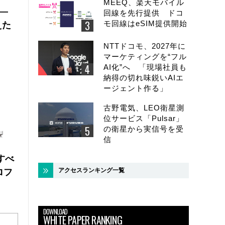
MEEQ、楽天モバイル
 ―
回線を先行提供 ドコ
モ回線はeSIM提供開始
えた
NTTドコモ、2027年に
マーケティングを“フル
AI化”へ 「現場社員も
納得の切れ味鋭いAIエ
ージェント作る」
古野電気、LEO衛星測
位サービス「Pulsar」
の衛星から実信号を受
信
にすべ
アクセスランキング一覧
ロフ
DOWNLOAD
WHITE PAPER RANKING