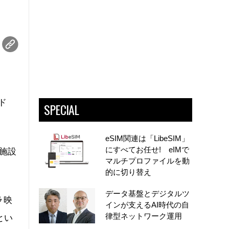
ド
SPECIAL
eSIM関連は「LibeSIM」
にすべてお任せ! eIMで
施設
マルチプロファイルを動
的に切り替え
データ基盤とデジタルツ
ラ映
インが支えるAI時代の自
律型ネットワーク運用
とい