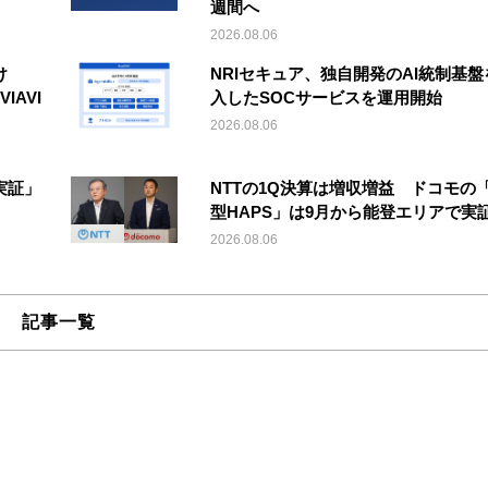
週間へ
2026.08.06
け
NRIセキュア、独自開発のAI統制基盤
IAVI
入したSOCサービスを運用開始
2026.08.06
実証」
NTTの1Q決算は増収増益 ドコモの
型HAPS」は9月から能登エリアで実
2026.08.06
記事一覧