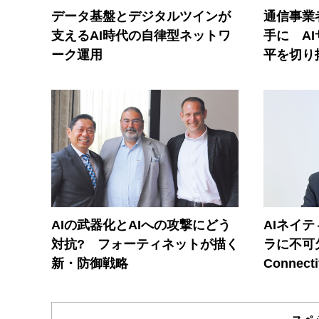
データ基盤とデジタルツインが
通信事業者
支えるAI時代の自律型ネットワ
手に A
ーク運用
平を切り
AIの武器化とAIへの攻撃にどう
AIネイ
対抗? フォーティネットが描く
ラに不可欠
新・防御戦略
Connecti