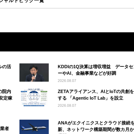
シャルトピック一覧
ルの活
KDDIの1Q決算は増収増益 データセ
ーやAI、金融事業などが好調
2026.08.07
の院内
ZETAアライアンス、AIとIoTの共創
安定稼
する 「Agentic IoT Lab」を設立
2026.08.07
ANAがエクイニクスとクラウド接続
事業者
新、ネットワーク構築期間が数カ月か