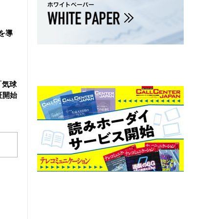
を導
「気球
証開始