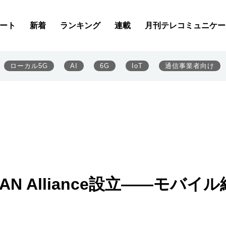
ート
新着
ランキング
連載
月刊テレコミュニケー
ローカル5G
AI
6G
IoT
通信事業者向け
 Alliance設立――モバイル