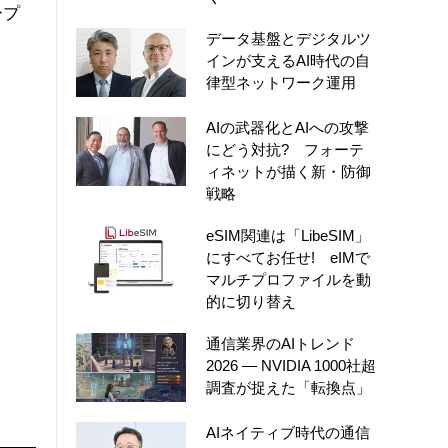
ープ
データ基盤とデジタルツ
インが支えるAI時代の自
律型ネットワーク運用
AIの武器化とAIへの攻撃
。
にどう対抗? フォーテ
ィネットが描く新・防御
戦略
eSIM関連は「LibeSIM」
にすべてお任せ! eIMで
マルチプロファイルを動
的に切り替え
通信業界のAIトレンド
2026 ― NVIDIA 1000社超
調査が捉えた「転換点」
AIネイティブ時代の通信