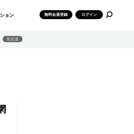
無料会員登録
ログイン
ション
光伝送
網