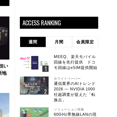
ACCESS RANKING
週間
月間
会員限定
MEEQ、楽天モバイル
回線を先行提供 ドコ
の担い
モ回線はeSIM提供開始
新地
ホワイトペーパー
通信業界のAIトレンド
2026 ― NVIDIA 1000
社超調査が捉えた「転
換点」
ソリューション特集
60GHz帯無線LANの現