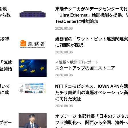
を刷
東陽テクニカがAIデータセンター向け
から数
「Ultra Ethernet」検証機能を提供、V
TestCenterに機能追加
2026.08.06
盤を導
総務省の「ワット・ビット連携関連実
に7機関が採択
2026.08.06
「気球
＜連載＞欧州ICTレポート
スタートアップの国エストニア
実証開始
2026.08.06
を用いて
NTTドコモビジネス、IOWN APNを
縦に成
たチリ銅鉱山の遠隔オペレーション高
に向けた実証
2026.08.06
オプテージ 名部社長「日本のデジタ
アップデー
フラ強靭化へ 関西から全国、海外へ