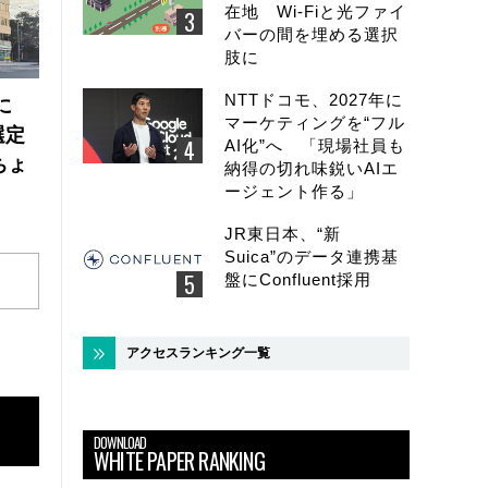
在地 Wi-Fiと光ファイ
バーの間を埋める選択
肢に
NTTドコモ、2027年に
に
マーケティングを“フル
選定
AI化”へ 「現場社員も
ちょ
納得の切れ味鋭いAIエ
ージェント作る」
JR東日本、“新
Suica”のデータ連携基
盤にConfluent採用
アクセスランキング一覧
DOWNLOAD
WHITE PAPER RANKING