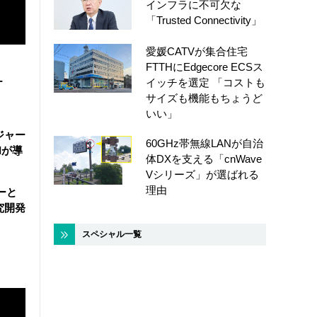
インフラに不可欠な
「Trusted Connectivity」
愛媛CATVが集合住宅
FTTHにEdgecore ECSス
-
イッチを選定 「コストも
サイズも機能もちょうど
いい」
ジャー
60GHz帯無線LANが自治
Iが導
体DXを支える「cnWave
Vシリーズ」が選ばれる
理由
ーと
究開発
スペシャル一覧