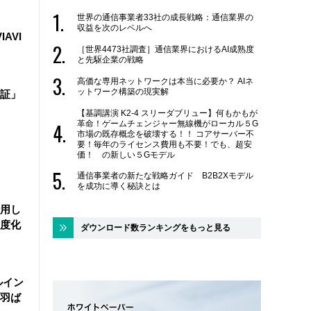
世界の通信事業者33社の成長戦略：通信業界の
収益を次のレベルへ
IAVI
［世界4473社調査］通信業界におけるAI成熟度
と先駆企業の戦略
高価な専用ネットワークは本当に必要か？ AIネ
ットワーク構築の現実解
証」
【基調講演 K2-4 スリーダブリュー】何もかもが
革命！ゲームチェンジャー無線機がローカル５G
市場の既存概念を破壊する！！ コアサーバー不
要！毎年のライセンス費用も不要！でも、超安
価！ の新しい５Gモデル
通信事業者の新たな戦略ガイド B2B2Xモデル
を成功に導く秘訣とは
活用し
度化
ダウンロード数ランキングをもっと見る
ルイン
羽ば