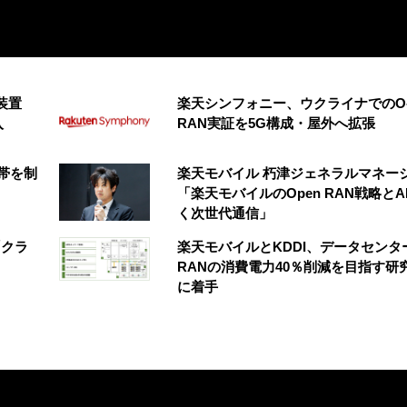
装置
楽天シンフォニー、ウクライナでのO
入
RAN実証を5G構成・屋外へ拡張
帯を制
楽天モバイル 朽津ジェネラルマネー
「楽天モバイルのOpen RAN戦略とA
く次世代通信」
「クラ
楽天モバイルとKDDI、データセンタ
RANの消費電力40％削減を目指す研
に着手