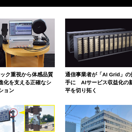
ペック重視から体感品質
通信事業者が「AI Grid」
進化を支える正確なシ
手に AIサービス収益化の
ション
平を切り拓く