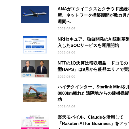
ANAがエクイニクスとクラウド接続
新、ネットワーク構築期間が数カ月
週間へ
2026.08.06
NRIセキュア、独自開発のAI統制基
入したSOCサービスを運用開始
2026.08.06
NTTの1Q決算は増収増益 ドコモの
型HAPS」は9月から能登エリアで
2026.08.06
ハイテクインター、Starlink Mini
8000km離れた遠隔地からの建機操
功
2026.08.06
楽天モバイル、Claudeを活用して
「Rakuten AI for Business」を