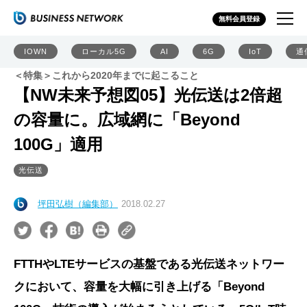
無料会員登録
IOWN
ローカル5G
AI
6G
IoT
通
＜特集＞これから2020年までに起こること
【NW未来予想図05】光伝送は2倍超
の容量に。広域網に「Beyond
100G」適用
光伝送
坪田弘樹（編集部）
2018.02.27
FTTHやLTEサービスの基盤である光伝送ネットワー
クにおいて、容量を大幅に引き上げる「Beyond