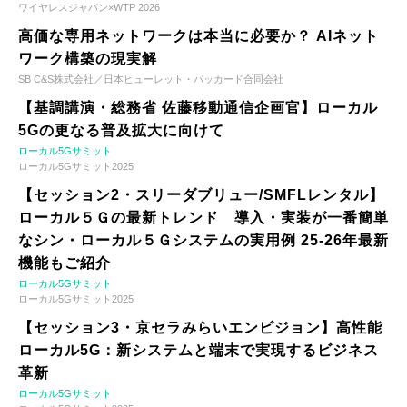
ワイヤレスジャパン×WTP 2026
高価な専用ネットワークは本当に必要か？ AIネット
ワーク構築の現実解
SB C&S株式会社／日本ヒューレット・パッカード合同会社
【基調講演・総務省 佐藤移動通信企画官】ローカル
5Gの更なる普及拡大に向けて
ローカル5Gサミット
ローカル5Gサミット2025
【セッション2・スリーダブリュー/SMFLレンタル】
ローカル５Ｇの最新トレンド 導入・実装が一番簡単
なシン・ローカル５Ｇシステムの実用例 25-26年最新
機能もご紹介
ローカル5Gサミット
ローカル5Gサミット2025
【セッション3・京セラみらいエンビジョン】高性能
ローカル5G：新システムと端末で実現するビジネス
革新
ローカル5Gサミット