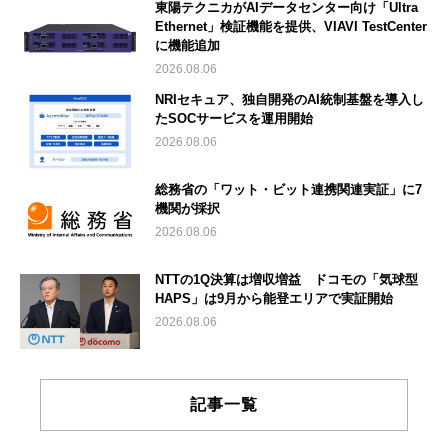
東陽テクニカがAIデータセンター向け「Ultra
Ethernet」検証機能を提供、VIAVI TestCenter
に機能追加
2026.08.06
NRIセキュア、独自開発のAI統制基盤を導入し
たSOCサービスを運用開始
2026.08.06
総務省の「ワット・ビット連携関連実証」に7
機関が採択
2026.08.06
NTTの1Q決算は増収増益 ドコモの「気球型
HAPS」は9月から能登エリアで実証開始
2026.08.06
記事一覧