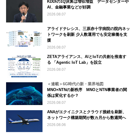
KDDIの1Q決算は増収増益 データセンターや
AI、金融事業などが好調
2026.08.07
アライドテレシス、三原赤十字病院の院内ネッ
トワークを刷新 少人数運用でも安定稼働を支
援
2026.08.07
ZETAアライアンス、AIとIoTの共創を推進す
る 「Agentic IoT Lab」を設立
2026.08.07
＜連載＞6G時代の新・業界地図
MNO×NTNの新秩序 MNOとNTN事業者の関
係は変化するか？
2026.08.07
ANAがエクイニクスとクラウド接続を刷新、
ネットワーク構築期間が数カ月から数週間へ
2026.08.06