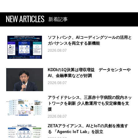
NEW ARTICLES
新着記事
ソフトバンク、AIコーディングツールの活用と
ガバナンスを両立する新機能
2026.08.07
KDDIの1Q決算は増収増益 データセンターや
AI、金融事業などが好調
2026.08.07
アライドテレシス、三原赤十字病院の院内ネッ
トワークを刷新 少人数運用でも安定稼働を支
援
2026.08.07
ZETAアライアンス、AIとIoTの共創を推進す
る 「Agentic IoT Lab」を設立