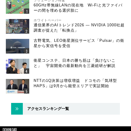
ソリューション特集
60GHz帯無線LANの現在地 Wi-Fiと光ファイバ
ーの間を埋める選択肢に
ホワイトペーパー
通信業界のAIトレンド2026 ― NVIDIA 1000社超
調査が捉えた「転換点」
古野電気、LEO衛星測位サービス「Pulsar」の衛
星から実信号を受信
衛星コンステ、日本の勝ち筋は「負けないこ
と」 宇宙開発の最新動向を三菱総研が解説
NTTの1Q決算は増収増益 ドコモの「気球型
HAPS」は9月から能登エリアで実証開始
アクセスランキング一覧
DOWNLOAD