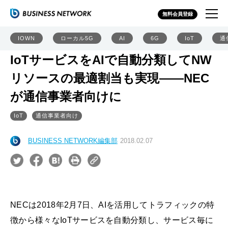
無料会員登録
IOWN
ローカル5G
AI
6G
IoT
通
IoTサービスをAIで自動分類してNW
リソースの最適割当も実現――NEC
が通信事業者向けに
IoT
通信事業者向け
BUSINESS NETWORK編集部
2018.02.07
NECは2018年2月7日、AIを活用してトラフィックの特
徴から様々なIoTサービスを自動分類し、サービス毎に