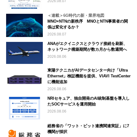
2026.08.07
＜連載＞6G時代の新・業界地図
MNO×NTNの新秩序 MNOとNTN事業者の関
係は変化するか？
2026.08.07
ANAがエクイニクスとクラウド接続を刷新、
ネットワーク構築期間が数カ月から数週間へ
2026.08.06
東陽テクニカがAIデータセンター向け「Ultra
Ethernet」検証機能を提供、VIAVI TestCenter
に機能追加
2026.08.06
NRIセキュア、独自開発のAI統制基盤を導入し
たSOCサービスを運用開始
2026.08.06
総務省の「ワット・ビット連携関連実証」に7
機関が採択