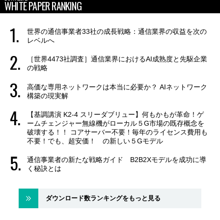
WHITE PAPER RANKING
世界の通信事業者33社の成長戦略：通信業界の収益を次の
レベルへ
［世界4473社調査］通信業界におけるAI成熟度と先駆企業
の戦略
高価な専用ネットワークは本当に必要か？ AIネットワーク
構築の現実解
【基調講演 K2-4 スリーダブリュー】何もかもが革命！ゲ
ームチェンジャー無線機がローカル５G市場の既存概念を
破壊する！！ コアサーバー不要！毎年のライセンス費用も
不要！でも、超安価！ の新しい５Gモデル
通信事業者の新たな戦略ガイド B2B2Xモデルを成功に導
く秘訣とは
ダウンロード数ランキングをもっと見る