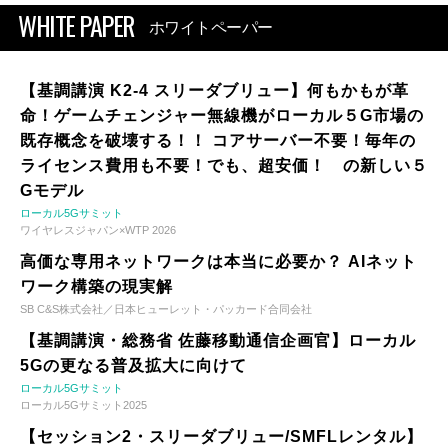
WHITE PAPER
ホワイトペーパー
【基調講演 K2-4 スリーダブリュー】何もかもが革
命！ゲームチェンジャー無線機がローカル５G市場の
既存概念を破壊する！！ コアサーバー不要！毎年の
ライセンス費用も不要！でも、超安価！ の新しい５
Gモデル
ローカル5Gサミット
ワイヤレスジャパン×WTP 2026
高価な専用ネットワークは本当に必要か？ AIネット
ワーク構築の現実解
SB C&S株式会社／日本ヒューレット・パッカード合同会社
【基調講演・総務省 佐藤移動通信企画官】ローカル
5Gの更なる普及拡大に向けて
ローカル5Gサミット
ローカル5Gサミット2025
【セッション2・スリーダブリュー/SMFLレンタル】