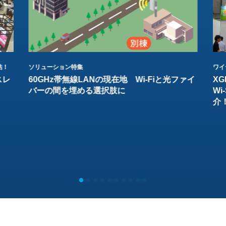
結！
ソリューション特集
ワイ
スレ
60GHz帯無線LANの現在地 Wi-Fiと光ファイ
XG
バーの間を埋める選択肢に
W
介