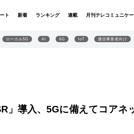
ート
新着
ランキング
連載
月刊テレコミュニケー
ローカル5G
AI
6G
IoT
通信事業者向け
R」導入、5Gに備えてコアネ