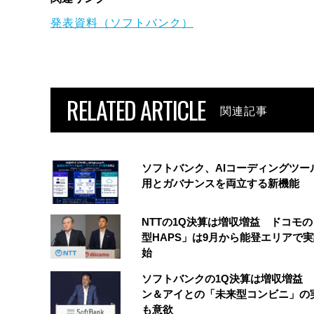
発表資料（ソフトバンク）
RELATED ARTICLE
関連記事
ソフトバンク、AIコーディングツー
用とガバナンスを両立する新機能
NTTの1Q決算は増収増益 ドコモ
型HAPS」は9月から能登エリアで
始
ソフトバンクの1Q決算は増収増益
ン＆アイとの「未来型コンビニ」の
も意欲