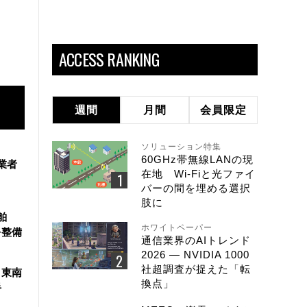
ACCESS RANKING
週間
月間
会員限定
ソリューション特集
60GHz帯無線LANの現
業者
在地 Wi-Fiと光ファイ
バーの間を埋める選択
肢に
舶
ホワイトペーパー
を整備
通信業界のAIトレンド
2026 ― NVIDIA 1000
社超調査が捉えた「転
、東南
換点」
手