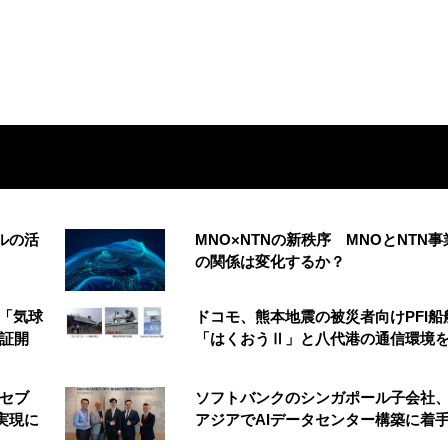
ルの活
MNO×NTNの新秩序 MNOとNTN事
の関係は変化するか？
の「気球
ドコモ、熊本地震の被災者向けPFI船
実証開
「はくおうⅡ」と八代港の通信環境
 セブ
ソフトバンクのシンガポール子会社
実現に
アジアでAIデータセンター構築に着