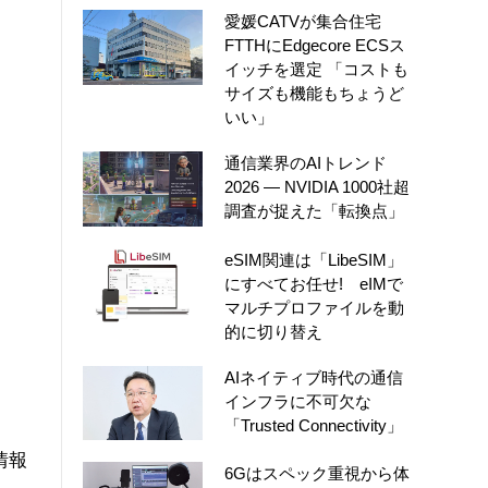
愛媛CATVが集合住宅
FTTHにEdgecore ECSス
イッチを選定 「コストも
サイズも機能もちょうど
いい」
通信業界のAIトレンド
2026 ― NVIDIA 1000社超
調査が捉えた「転換点」
eSIM関連は「LibeSIM」
にすべてお任せ! eIMで
マルチプロファイルを動
的に切り替え
AIネイティブ時代の通信
インフラに不可欠な
「Trusted Connectivity」
情報
6Gはスペック重視から体