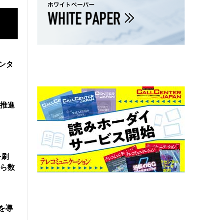
ンタ
を推進
を刷
ら数
を導