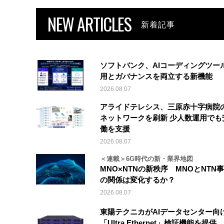
NEW ARTICLES
新着記事
ソフトバンク、AIコーディングツー
用とガバナンスを両立する新機能
2026.08.07
アライドテレシス、三原赤十字病院
ネットワークを刷新 少人数運用でも
働を支援
2026.08.07
＜連載＞6G時代の新・業界地図
MNO×NTNの新秩序 MNOとNTN
の関係は変化するか？
2026.08.07
東陽テクニカがAIデータセンター向
「Ultra Ethernet」検証機能を提供、V