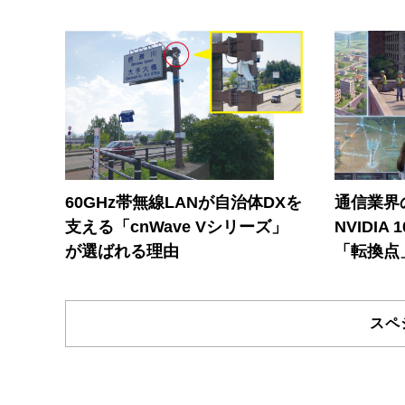
60GHz帯無線LANが自治体DXを
通信業界の
支える「cnWave Vシリーズ」
NVIDI
が選ばれる理由
「転換点
スペ