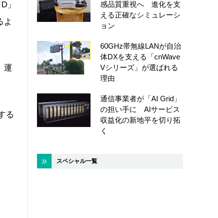
D」
感品質重視へ 進化を支
える正確なシミュレーシ
るよ
ョン
60GHz帯無線LANが自治
体DXを支える「cnWave
、運
Vシリーズ」が選ばれる
理由
通信事業者が「AI Grid」
の担い手に AIサービス
する
収益化の新地平を切り拓
く
スペシャル一覧