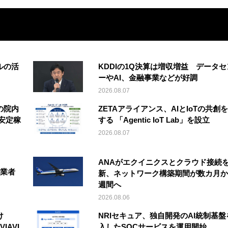
ルの活
KDDIの1Q決算は増収増益 データセ
ーやAI、金融事業などが好調
2026.08.07
の院内
ZETAアライアンス、AIとIoTの共創
安定稼
する 「Agentic IoT Lab」を設立
2026.08.07
ANAがエクイニクスとクラウド接続
事業者
新、ネットワーク構築期間が数カ月か
週間へ
2026.08.06
け
NRIセキュア、独自開発のAI統制基盤
IAVI
入したSOCサービスを運用開始