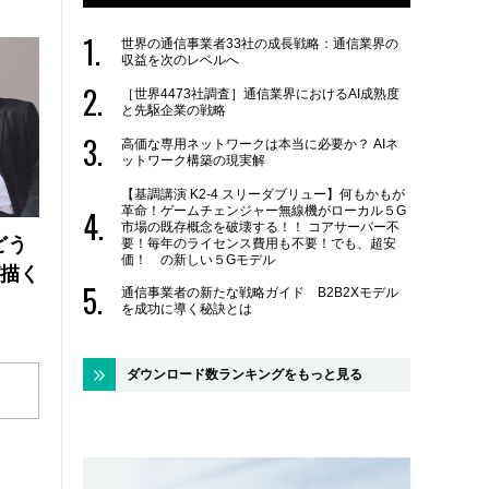
世界の通信事業者33社の成長戦略：通信業界の
収益を次のレベルへ
［世界4473社調査］通信業界におけるAI成熟度
と先駆企業の戦略
高価な専用ネットワークは本当に必要か？ AIネ
ットワーク構築の現実解
【基調講演 K2-4 スリーダブリュー】何もかもが
革命！ゲームチェンジャー無線機がローカル５G
市場の既存概念を破壊する！！ コアサーバー不
どう
要！毎年のライセンス費用も不要！でも、超安
価！ の新しい５Gモデル
が描く
通信事業者の新たな戦略ガイド B2B2Xモデル
を成功に導く秘訣とは
ダウンロード数ランキングをもっと見る