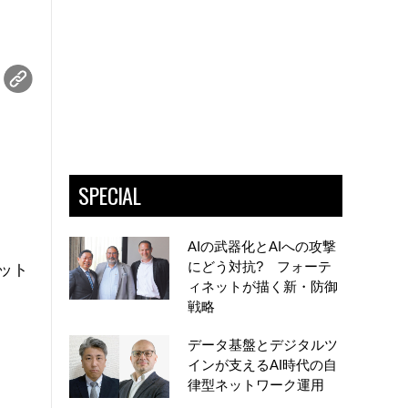
、
SPECIAL
AIの武器化とAIへの攻撃
にどう対抗? フォーテ
ット
ィネットが描く新・防御
戦略
データ基盤とデジタルツ
インが支えるAI時代の自
律型ネットワーク運用