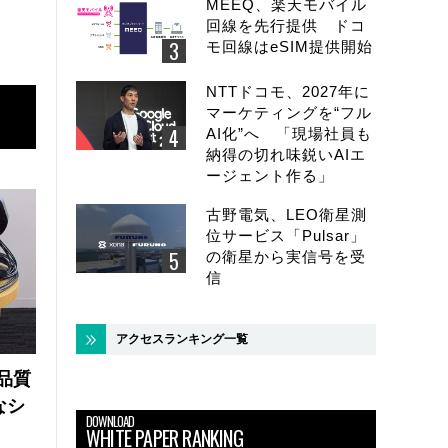
MEEQ、楽天モバイル
回線を先行提供 ドコ
モ回線はeSIM提供開始
NTTドコモ、2027年に
マーケティングを“フル
AI化”へ 「現場社員も
納得の切れ味鋭いAIエ
ージェント作る」
古野電気、LEO衛星測
位サービス「Pulsar」
の衛星から実信号を受
信
アクセスランキング一覧
品質
なシ
DOWNLOAD
WHITE PAPER RANKING