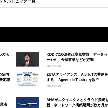
シャルトピック一覧
ルの活
KDDIの1Q決算は増収増益 データセ
ーやAI、金融事業などが好調
2026.08.07
の院内
ZETAアライアンス、AIとIoTの共創
安定稼
する 「Agentic IoT Lab」を設立
2026.08.07
ANAがエクイニクスとクラウド接続
事業者
新、ネットワーク構築期間が数カ月か