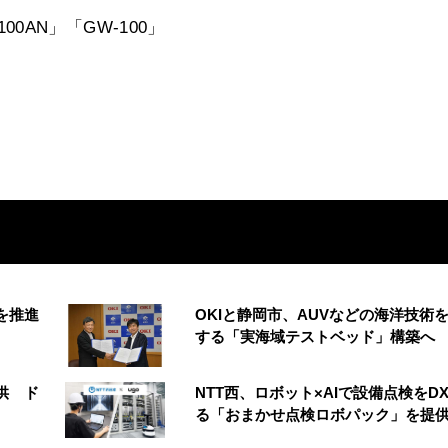
100AN」「GW-100」
創を推進
OKIと静岡市、AUVなどの海洋技術
する「実海域テストベッド」構築へ
供 ド
NTT西、ロボット×AIで設備点検をD
る「おまかせ点検ロボパック」を提