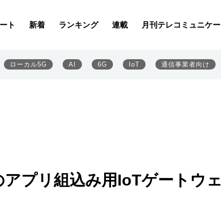
ート
新着
ランキング
連載
月刊テレコミュニケー
ローカル5G
AI
6G
IoT
通信事業者向け
のアプリ組込み用IoTゲートウ