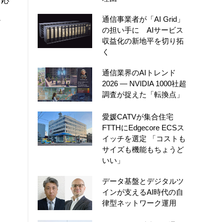
対応
。
通信事業者が「AI Grid」
の担い手に AIサービス
収益化の新地平を切り拓
く
通信業界のAIトレンド
2026 ― NVIDIA 1000社超
調査が捉えた「転換点」
愛媛CATVが集合住宅
FTTHにEdgecore ECSス
イッチを選定 「コストも
サイズも機能もちょうど
いい」
データ基盤とデジタルツ
インが支えるAI時代の自
律型ネットワーク運用