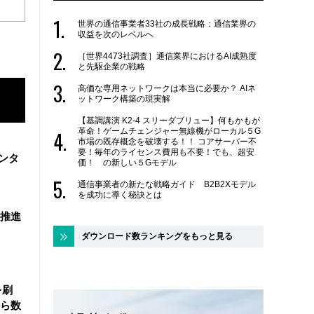
世界の通信事業者33社の成長戦略：通信業界の
収益を次のレベルへ
［世界4473社調査］通信業界におけるAI成熟度
と先駆企業の戦略
高価な専用ネットワークは本当に必要か？ AIネ
ットワーク構築の現実解
【基調講演 K2-4 スリーダブリュー】何もかもが
革命！ゲームチェンジャー無線機がローカル５G
市場の既存概念を破壊する！！ コアサーバー不
要！毎年のライセンス費用も不要！でも、超安
ンタ
価！ の新しい５Gモデル
通信事業者の新たな戦略ガイド B2B2Xモデル
を成功に導く秘訣とは
を推進
ダウンロード数ランキングをもっと見る
を刷
ら数