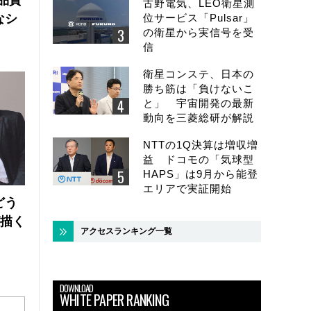
古野電気、LEO衛星測
なシ
位サービス「Pulsar」
の衛星から実信号を受
信
衛星コンステ、日本の
勝ち筋は「負けないこ
と」 宇宙開発の最新
動向を三菱総研が解説
NTTの1Q決算は増収増
益 ドコモの「気球型
HAPS」は9月から能登
エリアで実証開始
どう
が描く
アクセスランキング一覧
DOWNLOAD
WHITE PAPER RANKING