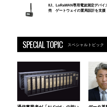
IIJ、LoRaWAN専用電波測定デバイ
売 ゲートウェイの置局設計を支援
SPECIAL TOPIC
スペシャルトピック
通信事業者が「AI Grid」の担い
データ基