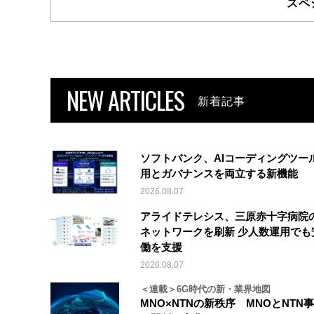
スペ
NEW ARTICLES
新着記事
ソフトバンク、AIコーディングツー
用とガバナンスを両立する新機能
2026.08.07
アライドテレシス、三原赤十字病院
ネットワークを刷新 少人数運用でも
働を支援
2026.08.07
＜連載＞6G時代の新・業界地図
MNO×NTNの新秩序 MNOとNTN