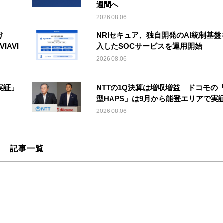
週間へ
2026.08.06
け
NRIセキュア、独自開発のAI統制基盤
IAVI
入したSOCサービスを運用開始
2026.08.06
実証」
NTTの1Q決算は増収増益 ドコモの
型HAPS」は9月から能登エリアで実
2026.08.06
記事一覧