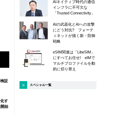
AIネイティブ時代の通信
インフラに不可欠な
「Trusted Connectivity」
AIの武器化とAIへの攻撃
にどう対抗? フォーテ
ィネットが描く新・防御
戦略
eSIM関連は「LibeSIM」
にすべてお任せ! eIMで
マルチプロファイルを動
的に切り替え
を検証
スペシャル一覧
X化す
供開始