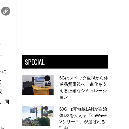
ト
る。
SPECIAL
トに
6Gはスペック重視から体
に
感品質重視へ 進化を支
える正確なシミュレーシ
収
ョン
、同
60GHz帯無線LANが自治
体DXを支える「cnWave
Vシリーズ」が選ばれる
理由