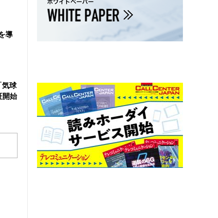
を導
「気球
証開始