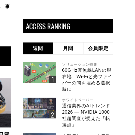
t 事
ACCESS RANKING
週間
月間
会員限定
ソリューション特集
60GHz帯無線LANの現
在地 Wi-Fiと光ファイ
バーの間を埋める選択
肢に
ホワイトペーパー
通信業界のAIトレンド
2026 ― NVIDIA 1000
社超調査が捉えた「転
換点」
品質