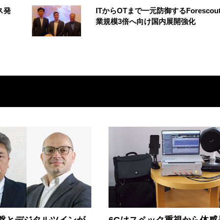
ス発
ITからOTまで一元防御するForescou
業規模3倍へ向け国内展開強化
盤とデジタルツインが
6Gはスペック重視から体感