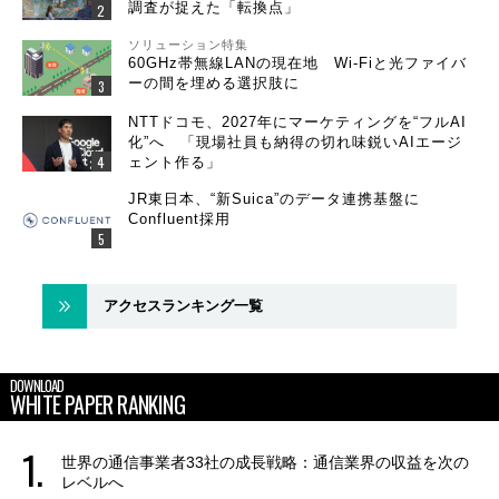
調査が捉えた「転換点」
ソリューション特集
60GHz帯無線LANの現在地 Wi-Fiと光ファイバ
ーの間を埋める選択肢に
NTTドコモ、2027年にマーケティングを“フルAI
化”へ 「現場社員も納得の切れ味鋭いAIエージ
ェント作る」
JR東日本、“新Suica”のデータ連携基盤に
Confluent採用
アクセスランキング一覧
DOWNLOAD
WHITE PAPER RANKING
世界の通信事業者33社の成長戦略：通信業界の収益を次の
レベルへ