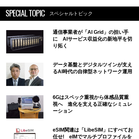
SPECIAL TOPIC
スペシャルトピック
通信事業者が「AI Grid」の担い手
に AIサービス収益化の新地平を切
り拓く
データ基盤とデジタルツインが支え
るAI時代の自律型ネットワーク運用
6Gはスペック重視から体感品質重
視へ 進化を支える正確なシミュレ
ーション
eSIM関連は「LibeSIM」にすべてお
任せ! eIMでマルチプロファイルを