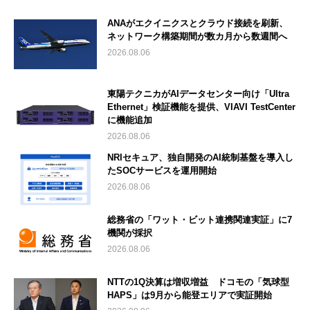
ANAがエクイニクスとクラウド接続を刷新、
ネットワーク構築期間が数カ月から数週間へ
2026.08.06
東陽テクニカがAIデータセンター向け「Ultra
Ethernet」検証機能を提供、VIAVI TestCenter
に機能追加
2026.08.06
NRIセキュア、独自開発のAI統制基盤を導入し
たSOCサービスを運用開始
2026.08.06
総務省の「ワット・ビット連携関連実証」に7
機関が採択
2026.08.06
NTTの1Q決算は増収増益 ドコモの「気球型
HAPS」は9月から能登エリアで実証開始