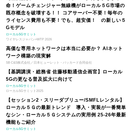
命！ゲームチェンジャー無線機がローカル５G市場の
既存概念を破壊する！！ コアサーバー不要！毎年の
ライセンス費用も不要！でも、超安価！ の新しい５
Gモデル
ローカル5Gサミット
ワイヤレスジャパン×WTP 2026
高価な専用ネットワークは本当に必要か？ AIネット
ワーク構築の現実解
SB C&S株式会社／日本ヒューレット・パッカード合同会社
【基調講演・総務省 佐藤移動通信企画官】ローカル
5Gの更なる普及拡大に向けて
ローカル5Gサミット
ローカル5Gサミット2025
【セッション2・スリーダブリュー/SMFLレンタル】
ローカル５Ｇの最新トレンド 導入・実装が一番簡単
なシン・ローカル５Ｇシステムの実用例 25-26年最新
機能もご紹介
ローカル5Gサミット