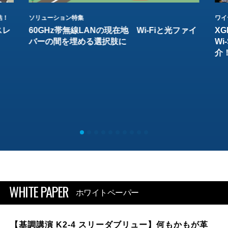
結！
ソリューション特集
ワイ
スレ
60GHz帯無線LANの現在地 Wi-Fiと光ファイ
XG
バーの間を埋める選択肢に
W
介
WHITE PAPER
ホワイトペーパー
【基調講演 K2-4 スリーダブリュー】何もかもが革