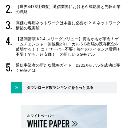
［世界4473社調査］通信業界におけるAI成熟度と先駆企業
の戦略
高価な専用ネットワークは本当に必要か？ AIネットワーク
構築の現実解
【基調講演 K2-4 スリーダブリュー】何もかもが革命！ゲ
ームチェンジャー無線機がローカル５G市場の既存概念を
破壊する！！ コアサーバー不要！毎年のライセンス費用も
不要！でも、超安価！ の新しい５Gモデル
通信事業者の新たな戦略ガイド B2B2Xモデルを成功に導
く秘訣とは
ダウンロード数ランキングをもっと見る