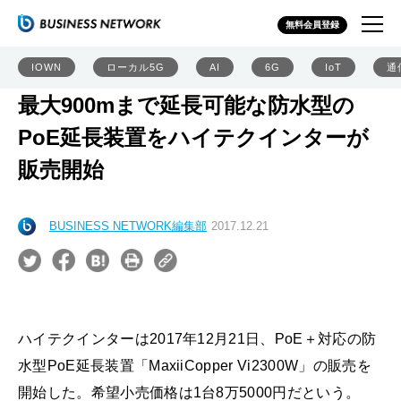
無料会員登録
IOWN
ローカル5G
AI
6G
IoT
通
最大900mまで延長可能な防水型の
PoE延長装置をハイテクインターが
販売開始
BUSINESS NETWORK編集部
2017.12.21
ハイテクインターは2017年12月21日、PoE＋対応の防
水型PoE延長装置「MaxiiCopper Vi2300W」の販売を
開始した。希望小売価格は1台8万5000円だという。