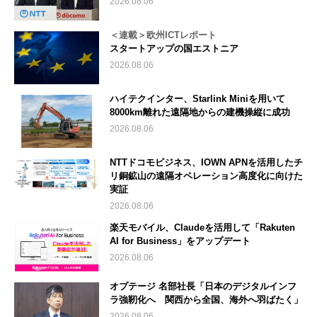
2026.08.06
＜連載＞欧州ICTレポート
スタートアップの国エストニア
2026.08.06
ハイテクインター、Starlink Miniを用いて
8000km離れた遠隔地からの建機操縦に成功
2026.08.06
NTTドコモビジネス、IOWN APNを活用したチ
リ銅鉱山の遠隔オペレーション高度化に向けた
実証
2026.08.06
楽天モバイル、Claudeを活用して「Rakuten
AI for Business」をアップデート
2026.08.06
オプテージ 名部社長「日本のデジタルインフ
ラ強靭化へ 関西から全国、海外へ羽ばたく」
2026.08.06